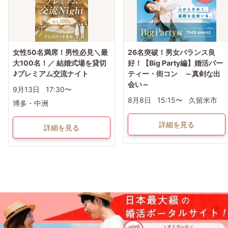
イベント当日、イベントの進行をスムーズにする為、スタッフの指示に従ってく
ださい。
女性50名満席！男性必見＼最
26名突破！男女バランス良
大100名！／ 結婚式場を貸切
好！【Big Party編】婚活パー
♪プレミアム交流ナイト
ティー・街コン ～真剣な出
会い～
9月13日
17:30〜
8月8日
15:15〜
久留米市
博多・中洲
詳細を見る
詳細を見る