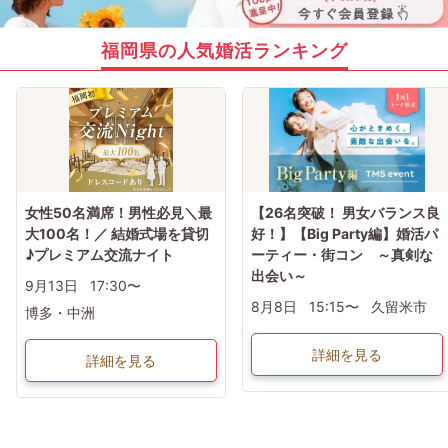
福岡県の人気婚活ランキング
女性50名満席！男性必見＼最
【26名突破！ 男女バランス良
大100名！／ 結婚式場を貸切
好！】【Big Party編】婚活パ
♪プレミアム交流ナイト
ーティー・街コン ～真剣な
出会い～
9月13日
17:30〜
8月8日
15:15〜
久留米市
博多・中洲
詳細を見る
詳細を見る