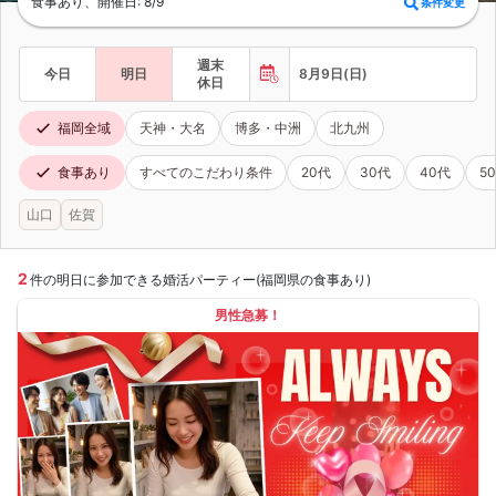
食事あり、開催日: 8/9
条件変更
週末
今日
明日
8月9日(日)
休日
福岡全域
天神・大名
博多・中洲
北九州
食事あり
すべてのこだわり条件
20代
30代
40代
5
山口
佐賀
2
件の明日に参加できる婚活パーティー(福岡県の食事あり)
男性急募！