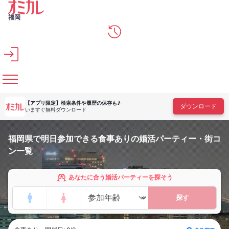
メインコンテンツへスキップ
福岡
【アプリ限定】
検索条件や履歴の保存も♪
ダウンロード
いますぐ無料ダウンロード
福岡県で明日参加できる食事ありの婚活パーティー・街コ
ン一覧
あなたに合う婚活パーティーを探そう
探す