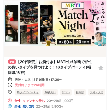
【20代限定 | お酒付き】MBTI性格診断で相性
PR
の良いタイプを見つけよう！16タイプパーティ(福
岡県/天神)
天神・大名 | 8月9日(日) 17:20〜
受付終了まで26時間
16タイプパーティ
20代向け
街コン
福岡県
天神・大名
女性
キャンセル待ち
20〜29歳
1,000円
男性
残り2席
22〜29歳
5,800円