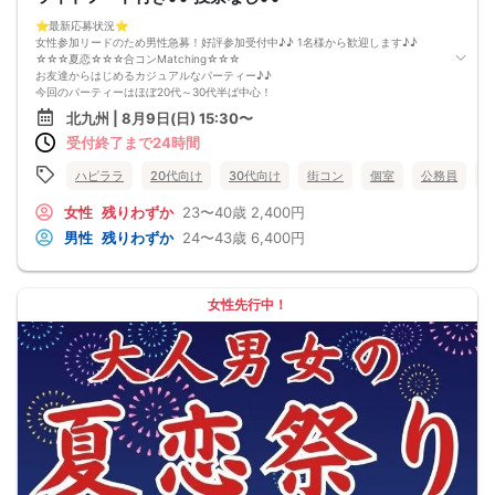
⭐️最新応募状況⭐️
女性参加リードのため男性急募！好評参加受付中♪♪ 1名様から歓迎します♪♪
☆☆☆夏恋☆☆☆合コンMatching☆☆☆
お友達からはじめるカジュアルなパーティー♪♪
今回のパーティーはほぼ20代～30代半ば中心！
「まずは気軽に友達として仲良くなりたい♪♪」
北九州 | 8月9日(日) 15:30〜
「気になる方とカフェや花火デートに行ってみたい♪♪」
受付終了まで24時間
「良きパートナーを見つけたい♪♪」
そんなあなたにぴったりのコンパ風な出会いイベントをご用意しました♪
学生時代に経験した！？なにか懐かしいこのコンパの雰囲気・・・！
ハピララ
20代向け
30代向け
街コン
個室
公務員
皆さんでお話するのはきっと楽しいはず！
「ちょうどいい距離感」から始めませんか？
女性
残りわずか
23〜40歳
2,400円
清潔感のあるお店で気にせずお話を楽しめます。
男性
残りわずか
24〜43歳
6,400円
落ち着いた雰囲気の中で、リラックスしてお話しできるのが魅力なんです♪♪
～開催形式について～
ゆったり着席スタイル♪♪
美味しいドリンクをサービス♡（ソフトドリンク・ノンアルカクテル・カクテ
女性先行中！
ル・ビール等♪♪）
連絡先交換自由♪♪ 次に繋がりやすい♪♪
【お支払い方法】
当日現金払い♪
楽々♪クレジット払い♪
＜申込画面でいずれかを選択ください＞
※お申し込み後、即時でお客様のお席を確保しています♪
規定のキャンセルポリシーが適用されます。ご確認の上、お申込み願います。
男女調整・お席の確保等を行っております運営都合上、ご理解をお願いします。
【会場での受付】
10分前より受付♪
【必ずご確認くださいませ】