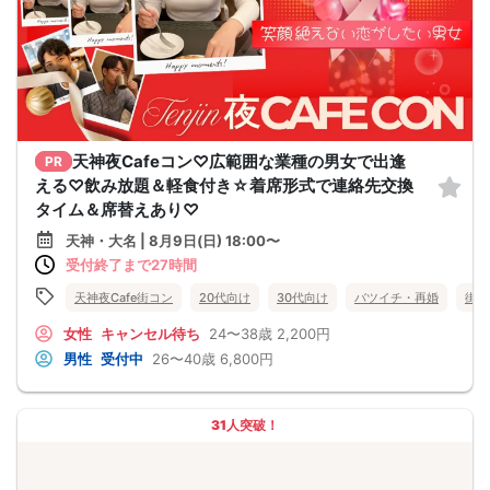
天神夜Cafeコン♡広範囲な業種の男女で出逢
PR
える♡飲み放題＆軽食付き☆着席形式で連絡先交換
タイム＆席替えあり♡
天神・大名 | 8月9日(日) 18:00〜
受付終了まで27時間
天神夜Cafe街コン
20代向け
30代向け
バツイチ・再婚
街コ
女性
キャンセル待ち
24〜38歳
2,200円
男性
受付中
26〜40歳
6,800円
31人突破！