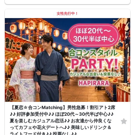
女性先行中！
【夏恋☆合コンMatching】男性急募！割引アト2席
♪♪ 好評参加受付中♪♪ ほぼ20代～30代半ば中心♪♪
夏を楽しむカジュアル恋活♪♪ お友達から仲良くな
ってカフェや花火デートへ♪♪ 美味しいドリンク＆
ライトフード付き♪♪ 投票なし♪♪