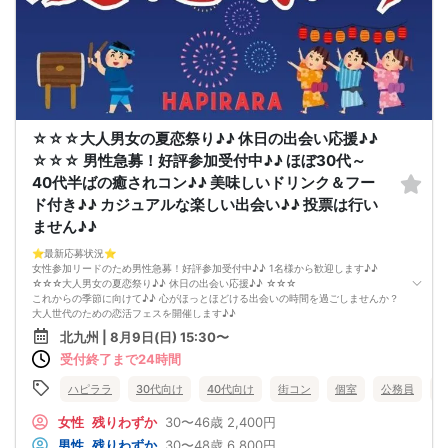
開催中のマスク着用は任意とさせていただきます。
☆☆☆大人男女の夏恋祭り♪♪ 休日の出会い応援♪♪
☆☆☆ 男性急募！好評参加受付中♪♪ ほぼ30代～
40代半ばの癒されコン♪♪ 美味しいドリンク＆フー
ド付き♪♪ カジュアルな楽しい出会い♪♪ 投票は行い
ません♪♪
⭐️最新応募状況⭐️
女性参加リードのため男性急募！好評参加受付中♪♪ 1名様から歓迎します♪♪
☆☆☆大人男女の夏恋祭り♪♪ 休日の出会い応援♪♪ ☆☆☆
これからの季節に向けて♪♪ 心がほっとほどける出会いの時間を過ごしませんか？
大人世代のための恋活フェスを開催します♪♪
参加者はほぼ30代〜40代半ばの方が中心♪♪
北九州 | 8月9日(日) 15:30〜
年齢が近いからこそ、会話が弾みやすく、共感できるポイントもたくさん♪♪
受付終了まで24時間
「気を使わず自然体で話せる出会いがほしい」という方にぴったりのイベントで
す。
忙しい日常を少し忘れて、ゆったり話せる半個室の空間をご用意しています♪♪
ハピララ
30代向け
40代向け
街コン
個室
公務員
美味しいドリンクやフードを片手に、リラックスしながら交流できるのが魅力♪♪
初参加の方でも安心して馴染める、カジュアルで優しい雰囲気です。
女性
残りわずか
30〜46歳
2,400円
「まずはお友達から仲良くなりたい♪」
男性
残りわずか
30〜48歳
6,800円
「気になる人とカフェや納涼デートに行ってみたい♪」