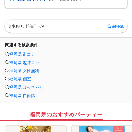
そんな想いにぴったりの コンパ風のライトな恋活イベント です。
どこか懐かしい空気感の中で皆さんでおしゃべりする時間は、きっと笑顔があふ
れるはず♪♪
そろそろ・・・前向きなご縁を見つけるきっかけを♡
～開催形式について～
食事あり、開催日: 8/9
条件変更
ゆったり着席スタイル♪♪
美味しいドリンクをサービス♡（ソフトドリンク・ノンアルカクテル・カクテ
ル・ビール等♪♪）
連絡先交換自由♪♪ 次に繋がりやすい♪♪
関連する検索条件
【お支払い方法】
当日現金払い♪
楽々♪クレジット払い♪
福岡県 街コン
＜申込画面でいずれかを選択ください＞
福岡県 趣味コン
※お申し込み後、即時でお客様のお席を確保しています♪
規定のキャンセルポリシーが適用されます。ご確認の上、お申込み願います。
福岡県 女性無料
男女調整・お席の確保等を行っております運営都合上、ご理解をお願いします。
【会場での受付】
福岡県 個室
10分前より受付♪
【ご参加規約】
福岡県 ぽっちゃり
開催中のマスク着用は任意とさせていただきます。
ドリンクメニュー・フード類については店舗により若干変更する場合がありま
福岡県 自衛隊
す。
男女調整のため規定のキャンセルポリシーが適用されます。ご確認の上、お申込
み願います。
お席の確保等を行っております運営都合上、ご理解をお願いします。
福岡県のおすすめパーティー
最少催行人数2対2～
ただし当日欠席による人数減少は不可抗力のため返金は行いません。
本イベントは貴重な同世代との出会いの場です。
上記同意了承の上お申し込みいただいたとみなします。