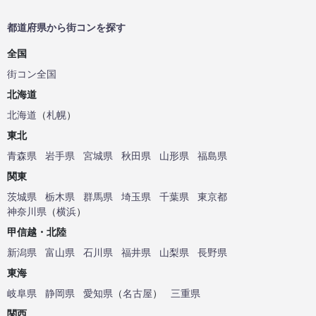
都道府県から街コンを探す
全国
街コン全国
北海道
北海道
（
札幌
）
東北
青森県
岩手県
宮城県
秋田県
山形県
福島県
関東
茨城県
栃木県
群馬県
埼玉県
千葉県
東京都
神奈川県
（
横浜
）
甲信越・北陸
新潟県
富山県
石川県
福井県
山梨県
長野県
東海
岐阜県
静岡県
愛知県
（
名古屋
）
三重県
関西