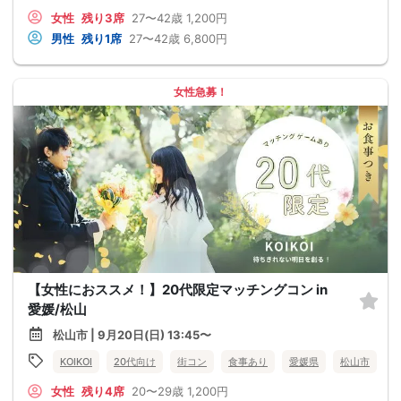
女性
残り3席
27〜42歳
1,200円
男性
残り1席
27〜42歳
6,800円
女性急募！
【女性におススメ！】20代限定マッチングコン in
愛媛/松山
松山市 | 9月20日(日) 13:45〜
KOIKOI
20代向け
街コン
食事あり
愛媛県
松山市
女性
残り4席
20〜29歳
1,200円