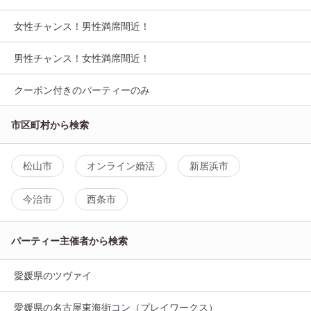
女性チャンス！男性満席間近！
男性チャンス！女性満席間近！
クーポン付きのパーティーのみ
市区町村から検索
松山市
オンライン婚活
新居浜市
今治市
西条市
パーティー主催者から検索
愛媛県のツヴァイ
愛媛県の名古屋東海街コン（プレイワークス）