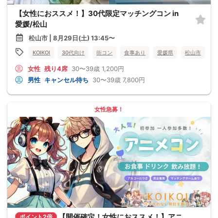
【女性におススメ！】30代限定マッチングコン in
愛媛/松山
松山市 | 8月29日(土) 13:45〜
KOIKOI
30代向け
街コン
食事あり
愛媛県
松山市
女性
残り4席
30〜39歳
1,200円
男性
キャンセル待ち
30〜39歳
7,800円
女性急募！
【開催確定！女性におススメ！】アニ
ポイント2倍