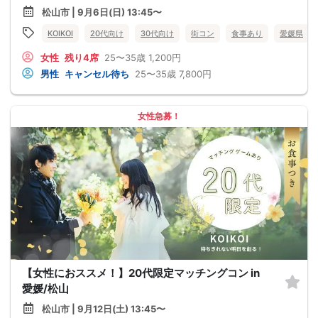
松山市 | 9月6日(日) 13:45〜
KOIKOI
20代向け
30代向け
街コン
食事あり
愛媛県
女性
残り4席
25〜35歳
1,200円
男性
キャンセル待ち
25〜35歳
7,800円
女性急募！
【女性におススメ！】20代限定マッチングコン in
愛媛/松山
松山市 | 9月12日(土) 13:45〜