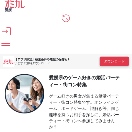
メインコンテンツへスキップ
愛媛
【アプリ限定】
検索条件や履歴の保存も♪
ダウンロード
いますぐ無料ダウンロード
愛媛県のゲーム好きの婚活パーテ
ィー・街コン特集
ゲーム好きの男女が集まる婚活パーテ
ィー・街コン特集です。オンラインゲ
ーム、ボードゲーム、謎解き等、同じ
趣味を持つお相手を探しに、婚活パー
ティー・街コンへ参加してみません
か？