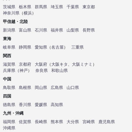
茨城県
栃木県
群馬県
埼玉県
千葉県
東京都
神奈川県
（
横浜
）
甲信越・北陸
新潟県
富山県
石川県
福井県
山梨県
長野県
東海
岐阜県
静岡県
愛知県
（
名古屋
）
三重県
関西
滋賀県
京都府
大阪府
（
大阪キタ
、
大阪ミナミ
）
兵庫県
（
神戸
）
奈良県
和歌山県
中国
鳥取県
島根県
岡山県
広島県
山口県
四国
徳島県
香川県
愛媛県
高知県
九州・沖縄
福岡県
佐賀県
長崎県
熊本県
大分県
宮崎県
鹿児島県
沖縄県