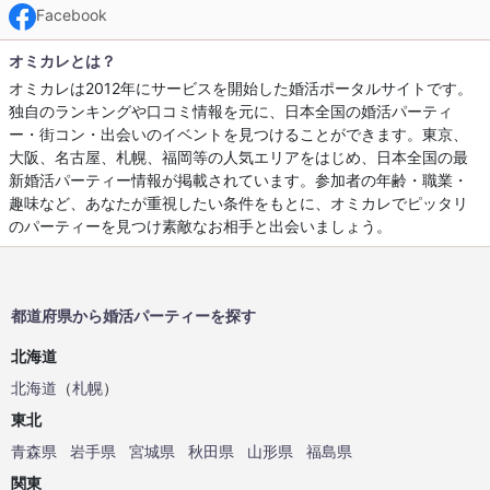
Facebook
オミカレとは？
オミカレは2012年にサービスを開始した婚活ポータルサイトです。
独自のランキングや口コミ情報を元に、日本全国の婚活パーティ
ー・街コン・出会いのイベントを見つけることができます。東京、
大阪、名古屋、札幌、福岡等の人気エリアをはじめ、日本全国の最
新婚活パーティー情報が掲載されています。参加者の年齢・職業・
趣味など、あなたが重視したい条件をもとに、オミカレでピッタリ
のパーティーを見つけ素敵なお相手と出会いましょう。
都道府県から婚活パーティーを探す
北海道
北海道
（
札幌
）
東北
青森県
岩手県
宮城県
秋田県
山形県
福島県
関東