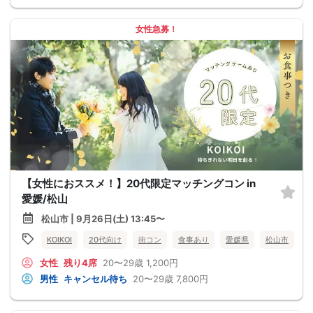
女性急募！
【女性におススメ！】20代限定マッチングコン in
愛媛/松山
松山市 | 9月26日(土) 13:45〜
KOIKOI
20代向け
街コン
食事あり
愛媛県
松山市
女性
残り4席
20〜29歳
1,200円
男性
キャンセル待ち
20〜29歳
7,800円