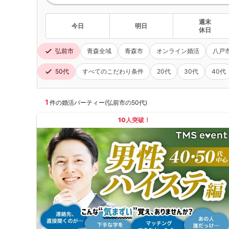
週末
今日
明日
休日
弘前市
青森全域
青森市
オンライン婚活
八戸
50代
すべてのこだわり条件
20代
30代
40代
1
件の婚活パーティー(弘前市の50代)
10人突破！