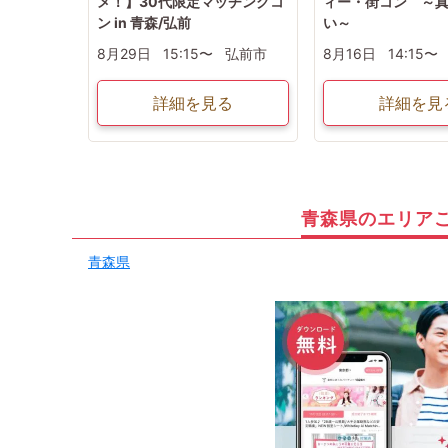
メ！】30代限定マッチングコ
ィー・街コン ～
ン in 青森/弘前
い～
8月29日
15:15〜
弘前市
8月16日
14:15〜
詳細を見る
詳細を見
青森県のエリア
青森県