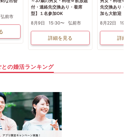
真剣な出会
～37歳の男女・料理☆飲放題
男女・料理☆飲放
付・連絡先交換あり・着席
先交換あり・着席
型】１名参加OK
加も大歓迎
弘前市
8月9日
15:30〜
弘前市
8月22日
19:00〜
る
詳細を見る
詳細を見
ごとの婚活ランキング