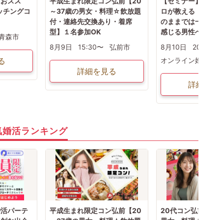
におスス
平成生まれ限定コン弘前【20
【セミナー】無料！
ッチングコ
～37歳の男女・料理☆飲放題
ロが教える「婚活
付・連絡先交換あり・着席
のままでは一生変
型】１名参加OK
感じる男性へ②
青森市
8月9日
15:30〜
弘前市
8月10日
20:00〜
る
オンライン婚活
詳細を見る
詳細を見
気婚活ランキング
婚活パーテ
平成生まれ限定コン弘前【20
20代コン弘前【2