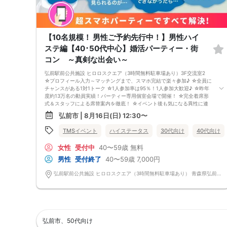
【10名規模！ 男性ご予約先行中！】男性ハイ
ステ編【40･50代中心】婚活パーティー・街
コン ～真剣な出会い～
弘前駅前公共施設 ヒロロスクエア（3時間無料駐車場あり）3F交流室2
☆プロフィール入力～マッチングまで、スマホ完結で楽々参加♪ ☆全員に
チャンスがある1対1トーク ☆1人参加率は95％！1人参加大歓迎♪ ☆昨年
度約13万名の動員実績！パーティー専用個室会場で開催！ ☆完全着席形
式＆スタッフによる席替案内を徹底！ ☆イベント後も気になる異性に連
絡先が送れる♪（※アフターアプローチ機能） スタッフの進行で全員の方
弘前市 | 8月16日(日) 12:30〜
とお話できるので、フリータイムで放置されて人気の方と一度もお話でき
ずに気が付いたらイベント終了・・・ということは一切ありません！
TMSイベント
ハイステータス
30代向け
40代向け
【持ち物について】 ・ご本人様確認書類（無い場合はキャンセル扱いと
なります） ・最新版Google Chromeか最新版Safariを使用可能なスマホ
女性
受付中
40〜59歳
無料
（こちらのパーティーはスマホを使用したパーティーになります。システ
ムの関係上、カードスタイルに切り替えて催行する場合がございます。）
男性
受付終了
40〜59歳
7,000円
・なるべくお釣銭がでないようご用意いただけますと幸いです。 【ご参
加前にご確認ください】 ・Wi-Fiの用意はありませんので、ネット環境が
弘前駅前公共施設 ヒロロスクエア（3時間無料駐車場あり） 青森県弘前市駅前町9-20 ヒロロ 3F交流室2
万全でない場合にはご参加いただけません。 ・充電器の貸し出しは行っ
ておりません。 【ご来場に際して】 渋滞や駐車場満車による遅刻が増え
ております。お車でお越しになる場合は開始時間に間に合うよう、必ず余
裕をもったご来場をお願いいたします。 ※集客状況に応じてサムネイル等
が変更になる場合がございます。 参加年齢と参加条件は変更されません
のでご安心ください。
弘前市、50代向け