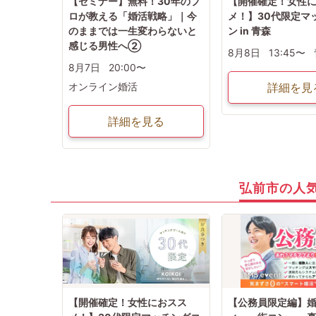
【セミナー】無料！30年のプ
【開催確定！女性
ロが教える「婚活戦略」｜今
メ！】30代限定マ
のままでは一生変わらないと
ン in 青森
感じる男性へ②
8月8日
13:45〜
8月7日
20:00〜
オンライン婚活
詳細を見
詳細を見る
弘前市の人
【開催確定！女性におスス
【公務員限定編】