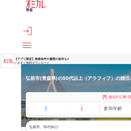
メインコンテンツへスキップ
青森
【アプリ限定】
検索条件や履歴の保存も♪
いますぐ無料ダウンロード
弘前市(青森県)の50代以上（アラフィフ）の婚
あなたに合う
弘前市、50代向け