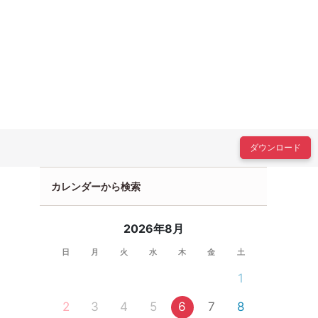
ダウンロード
カレンダーから検索
2026年8月
日
月
火
水
木
金
土
1
2
3
4
5
6
7
8