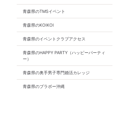
30年のプ
【12名規模！ 男女バランス良
【20･30代中心
戦略」｜今
好！】【30･40代中心★高身
編】婚活パーティ
青森県のTMSイベント
わらないと
長or安定収入男性編】婚活パ
ン ～真剣な出会
ーティー・街コン ～真剣な
8月11日
15:15〜
青森県のKOIKOI
出会い～
8月11日
13:30〜
青森市
詳細を
青森県のイベントクラブアクセス
詳細を見る
る
青森県のHAPPY PARTY（ハッピーパーティ
ー）
青森県の奥手男子専門婚活カレッジ
青森県のブラボー沖縄
0～29歳の
30代メインコン弘前【27～
平成生まれ限定コ