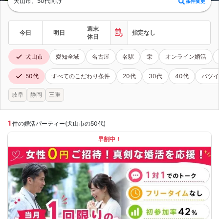
犬山市、50代向け
条件変更
週末
今日
明日
指定なし
休日
犬山市
愛知全域
名古屋
名駅
栄
オンライン婚活
50代
すべてのこだわり条件
20代
30代
40代
バツイ
岐阜
静岡
三重
1
件の婚活パーティー(犬山市の50代)
早割中！