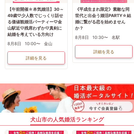
【午前開催☆本気婚活】30～
《平成生まれ限定》素敵な同
49歳♡少人数でじっくり話せ
世代と出会う婚活PARTY☆結
る価値観婚活パーティー♡金
婚に繋がる恋を始めません
山駅近♡残席わずか♡真剣に
か？
結婚を考えている方向け
8月8日
10:30〜
名駅
8月8日
10:00〜
金山
詳細を見る
詳細を見る
犬山市の人気婚活ランキング