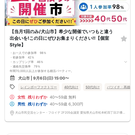
【当月1回のみ/犬山市】希少な開催でいつもと違う
出会いを!この日にぜひお集まりください!!【個室
Style】
・お一人での参加率 98％
・初参加率 42％
・カップリング率 46％
・連絡先交換率 79％
年間70,000人以上が参加する婚活パーティー。
お一人で参加されることを考えたスタイルで、98％の方がお一人で参加されてい
犬山市 | 9月6日(日) 15:00〜
ます。
真剣に婚活されている方だけを対象とした小規模な婚活イベントで、空いた時間
レインボーファクトリー
40代向け
50代向け
バツイチ・再婚
を利用してお気軽に婚活が可能です。
＜よくある質問＞
女性
残りわずか
40〜59歳
無料
Q：服装は？
A：皆様カジュアルな服装でご参加されています。
男性
残りわずか
40〜59歳
6,300円
Q：参加費の支払い方法は？
A：当日に受付にてお支払いいただきます。（参加費は現金払いのみです）
犬山市民交流センター・フロイデ 2F205会議室 愛知県犬山市松本町四丁目21番地 犬山市民交流センター「フロイデ」
Q：持ち物は？
A：本人確認のため、身分証をご持参ください。
【重要事項】
・詳細のご案内について
ご予約完了後に「イベントガイド」「お問い合わせ窓口」などの詳細情報をメー