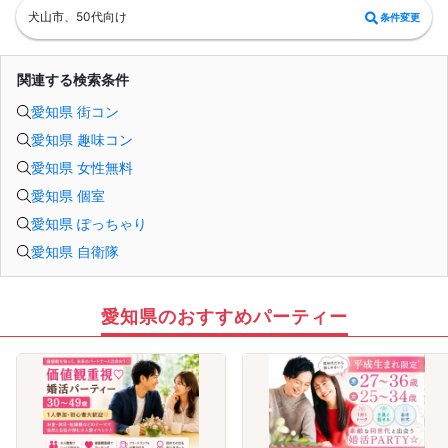
ルでお送りします。必ずレインボーファクトリーのメールアドレスを受信許可設
犬山市、50代向け
条件変更
定してください。（お申し込み後、オミカレから届くメールにレインボーファク
トリーのメールアドレスが記載されています。）
・本人様確認について
受付にて公的な本人確認書類（免許証、保険証など）をご提示いただきますの
関連する検索条件
で、ご予約時は必ず本名をご入力ください。
・遅刻について
愛知県 街コン
遅刻は他の参加者様のご迷惑となるため、厳禁です。お時間に余裕を持ってお越
しください。
愛知県 趣味コン
・中止判断タイミング・中止連絡
最少催行人数に満たない場合など、ご予約状況により、開催を中止する場合がご
愛知県 女性無料
ざいます。その場合、開催時刻の最大90分前までにご連絡いたします。※ただし、
90分前を切って急なご予約のキャンセルや天災等が発生した場合はこの限りでは
愛知県 個室
ありません。開催中止となった場合のご連絡は、ご登録のメールアドレスへお送
愛知県 ぽっちゃり
りいたします。
・男女比について
愛知県 自衛隊
男女差が2名以内程度になるよう人数調整を行っておりますが、ご予約のキャンセ
ル等によりバランスが崩れる場合がございます。バランスが崩れたことによる返
金等は一切ございませんので予めご了承ください。
・人数について
最少催行人数：ご予約人数4名以上
愛知県のおすすめパーティー
最大催行人数：ご予約人数18名程度
・飲食について
当イベントにおいて飲食の提供はございません。
・保証制度について
直前のキャンセル等により上記の最少催行人数を下回った場合、参加費を全額返
金し、無償での開催を行います。