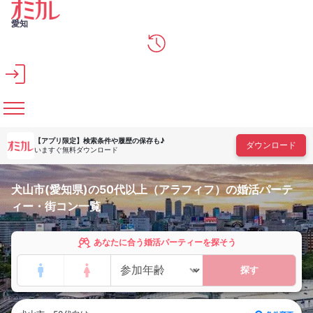
メインコンテンツへスキップ
愛知
【アプリ限定】
検索条件や履歴の保存も♪
ダウンロード
いますぐ無料ダウンロード
犬山市(愛知県)の50代以上（アラフィフ）の婚活パーテ
ィー・街コン一覧
あなたに合う婚活パーティーを探そう
探す