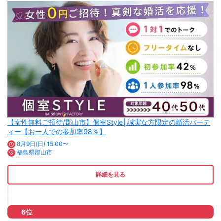
【女性無料ご招待/郡山市】個室Style│誠実な方限定の婚活パーテ
ィー【お一人での参加率98％】
8月9日(日) 15:00〜
福島県郡山市
詳細を見る
6位