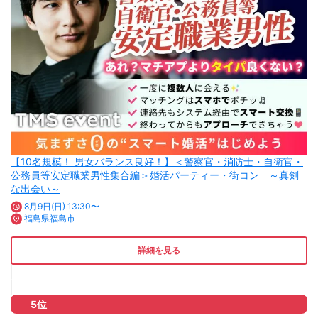
【10名規模！ 男女バランス良好！】＜警察官・消防士・自衛官・
公務員等安定職業男性集合編＞婚活パーティー・街コン ～真剣
な出会い～
8月9日(日) 13:30〜
福島県福島市
詳細を見る
5位