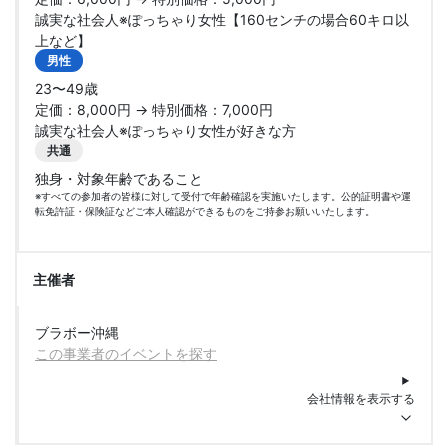
誠実な社会人※ぽっちゃり女性【160センチの場合60キロ以
上など】
男性
23〜49歳
定価：8,000円 → 特別価格：7,000円
誠実な社会人※ぽっちゃり女性が好きな方
共通
独身・対象年齢であること
※すべての参加者の皆様に対して受付で年齢確認を実施いたします。公的証明書や運
転免許証・保険証などご本人確認ができるものをご持参お願いいたします。
主催者
ブラボー沖縄
この事業者のイベントを探す
会社情報を表示する