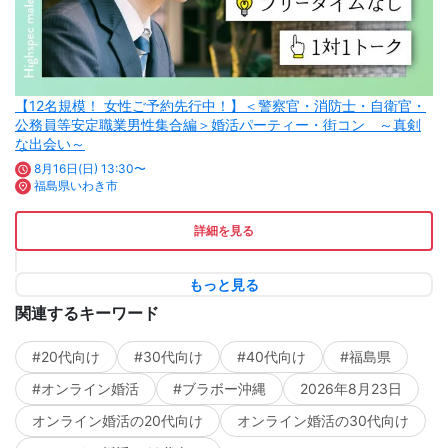
【12名規模！ 女性ご予約先行中！】＜警察官・消防士・自衛官・
公務員等安定職業男性集合編＞婚活パーティー・街コン ～真剣
な出会い～
8月16日(日) 13:30〜
福島県いわき市
詳細を見る
もっと見る
関連するキーワード
#20代向け
#30代向け
#40代向け
#福島県
#オンライン婚活
#ブラボー沖縄
2026年8月23日
オンライン婚活の20代向け
オンライン婚活の30代向け