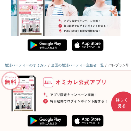
婚活パーティーのオミカレ
全国の婚活パーティー主催者一覧
パレプラン平