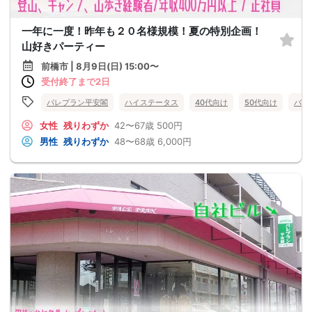
一年に一度！昨年も２０名様規模！夏の特別企画！
山好きパーティー
前橋市 | 8月9日(日) 15:00〜
受付終了まで2日
パレプラン平安閣
ハイステータス
40代向け
50代向け
バツ
女性
残りわずか
42〜67歳
500円
男性
残りわずか
48〜68歳
6,000円