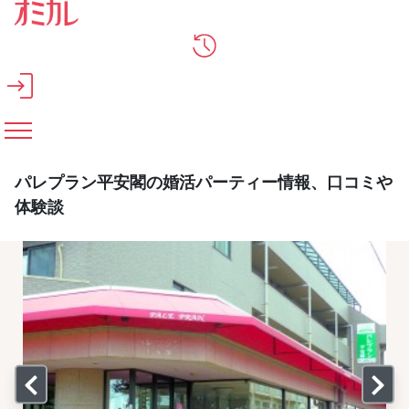
メインコンテンツへスキップ
パレプラン平安閣の婚活パーティー情報、口コミや
体験談