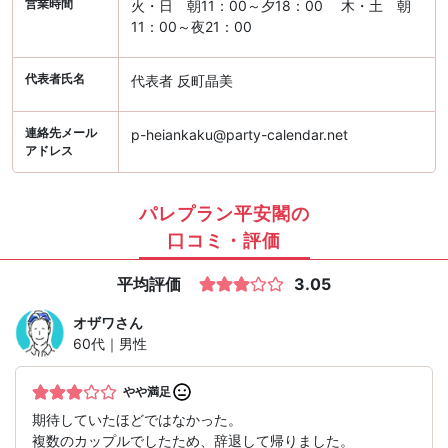
営業時間
火・日 朝11：00～夕18：00 木・土 朝
11：00～夜21：00
代表者氏名
代表者 反町晶美
連絡先メール
p-heiankaku@party-calendar.net
アドレス
パレプラン平安閣の
口コミ・評価
平均評価
3.05
オザワ
さん
60代｜男性
やや満足
期待していたほどではなかった。
複数のカップルでしたため、辞退して帰りました。