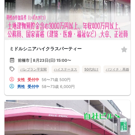
ミドルシニアハイクラスパーティー
前橋市 | 8月23日(日) 15:00〜
パレプラン平安閣
ハイステータス
50代向け
バツイチ・再婚
女性
受付中
56〜71歳
500円
男性
受付中
58〜73歳
6,000円