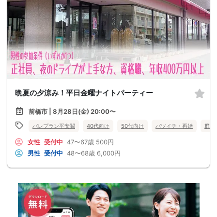
晩夏の夕涼み！平日金曜ナイトパーティー
前橋市 | 8月28日(金) 20:00〜
パレプラン平安閣
40代向け
50代向け
バツイチ・再婚
群馬
女性
受付中
47〜67歳
500円
男性
受付中
48〜68歳
6,000円