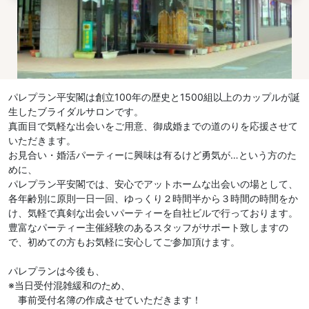
パレプラン平安閣は創立100年の歴史と1500組以上のカップルが誕
生したブライダルサロンです。
真面目で気軽な出会いをご用意、御成婚までの道のりを応援させて
いただきます。
お見合い・婚活パーティーに興味は有るけど勇気が…という方のた
めに、
パレプラン平安閣では、安心でアットホームな出会いの場として、
各年齢別に原則一日一回、ゆっくり２時間半から３時間の時間をか
け、気軽で真剣な出会いパーティーを自社ビルで行っております。
豊富なパーティー主催経験のあるスタッフがサポート致しますの
で、初めての方もお気軽に安心してご参加頂けます。
パレプランは今後も、
※当日受付混雑緩和のため、
事前受付名簿の作成させていただきます！