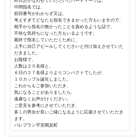
昨日おかなわせていただいたパーティーでは、
中間指名では、
前回番号がわからず又は、
考えすぎてどなたも指名できまかった方もいますので、
相手から指名の無かったことを責めるような話で、
不快な気持ちになった方もいるようです。
最終で指名していただくために、
上手に自己アピールしてくださいと付け加えさせていた
だきました。
お陰様で、
人数は２０名様と、
６日の２７名様よりよりコンパクトでしたが、
１０カップル誕生しました。
これからもご参加いただき、
気になることがありましたら、
遠慮なくお声がけください。
ご意見を参考にさせていただき、
多くの男女が良いご縁になるように応援させていただき
ます。
パレプラン平安閣反町