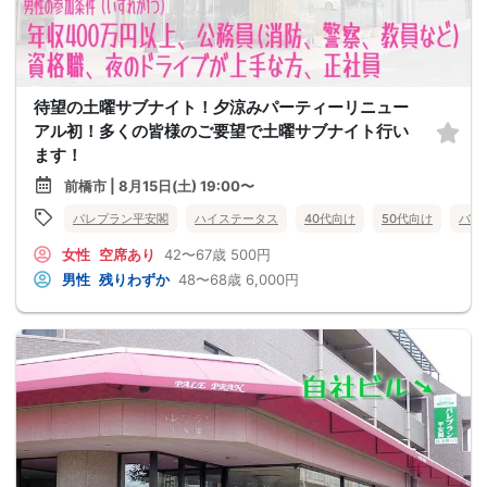
待望の土曜サブナイト！夕涼みパーティーリニュー
アル初！多くの皆様のご要望で土曜サブナイト行い
ます！
前橋市 | 8月15日(土) 19:00〜
パレプラン平安閣
ハイステータス
40代向け
50代向け
バツ
女性
空席あり
42〜67歳
500円
男性
残りわずか
48〜68歳
6,000円