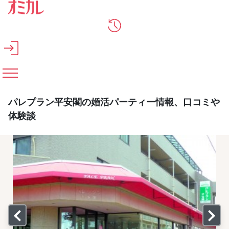
メインコンテンツへスキップ
パレプラン平安閣の婚活パーティー情報、口コミや
体験談