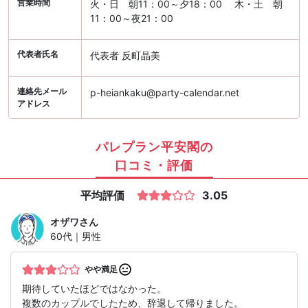
営業時間
火・日 朝11：00～夕18：00 木・土 朝
11：00～夜21：00
代表者氏名
代表者 反町晶美
連絡先メール
p-heiankaku@party-calendar.net
アドレス
パレプラン平安閣の
口コミ・評価
平均評価
3.05
オザワ
さん
60代｜男性
やや満足
期待していたほどではなかった。
複数のカップルでしたため、辞退して帰りました。