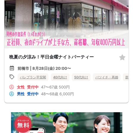
晩夏の夕涼み！平日金曜ナイトパーティー
前橋市 | 8月28日(金) 20:00〜
パレプラン平安閣
40代向け
50代向け
バツイチ・再婚
群馬
女性
受付中
47〜67歳
500円
男性
受付中
48〜68歳
6,000円