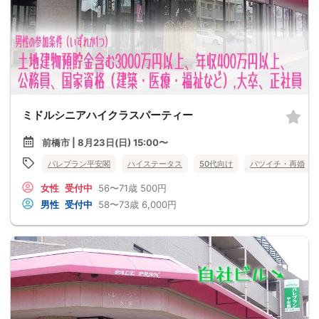
ミドルシニアハイクラスパーティー
前橋市 | 8月23日(日) 15:00〜
パレプラン平安閣
ハイステータス
50代向け
バツイチ・再婚
女性
受付中
56〜71歳
500円
男性
受付中
58〜73歳
6,000円