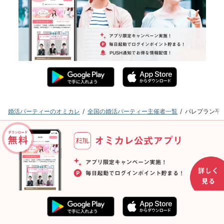
婚活パーティーのオミカレ
全国の婚活パーティー主催者一覧
パレプラン平