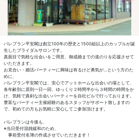
パレプラン平安閣は創立100年の歴史と1500組以上のカップルが誕
生したブライダルサロンです。
真面目で気軽な出会いをご用意、御成婚までの道のりを応援させて
いただきます。
お見合い・婚活パーティーに興味は有るけど勇気が…という方のた
めに、
パレプラン平安閣では、安心でアットホームな出会いの場として、
各年齢別に原則一日一回、ゆっくり２時間半から３時間の時間をか
け、気軽で真剣な出会いパーティーを自社ビルで行っております。
豊富なパーティー主催経験のあるスタッフがサポート致しますの
で、初めての方もお気軽に安心してご参加頂けます。
パレプランは今後も、
※当日受付混雑緩和のため、
事前受付名簿の作成させていただきます！