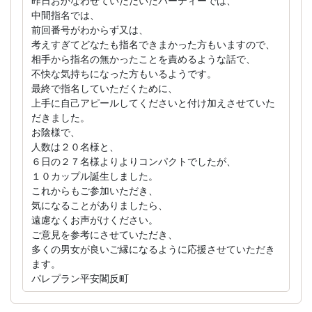
昨日おかなわせていただいたパーティーでは、
中間指名では、
前回番号がわからず又は、
考えすぎてどなたも指名できまかった方もいますので、
相手から指名の無かったことを責めるような話で、
不快な気持ちになった方もいるようです。
最終で指名していただくために、
上手に自己アピールしてくださいと付け加えさせていた
だきました。
お陰様で、
人数は２０名様と、
６日の２７名様よりよりコンパクトでしたが、
１０カップル誕生しました。
これからもご参加いただき、
気になることがありましたら、
遠慮なくお声がけください。
ご意見を参考にさせていただき、
多くの男女が良いご縁になるように応援させていただき
ます。
パレプラン平安閣反町