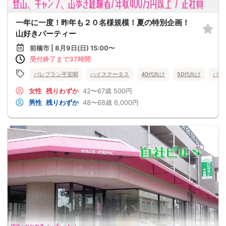
一年に一度！昨年も２０名様規模！夏の特別企画！
山好きパーティー
前橋市 | 8月9日(日) 15:00〜
受付終了まで37時間
パレプラン平安閣
ハイステータス
40代向け
50代向け
バツ
女性
残りわずか
42〜67歳
500円
男性
残りわずか
48〜68歳
6,000円