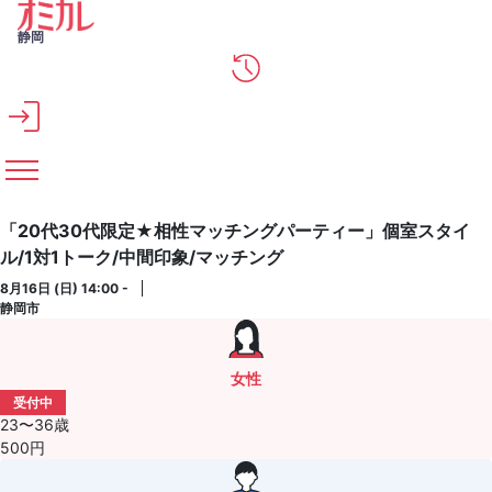
メインコンテンツへスキップ
静岡
「20代30代限定★相性マッチングパーティー」個室スタイ
ル/1対1トーク/中間印象/マッチング
8月16日 (日) 14:00 -
静岡市
女性
受付中
23〜36歳
500円