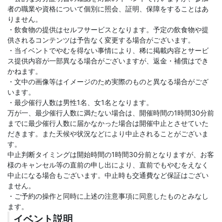
者の職業や資格について個別に照会、証明、保障をすることはあ
りません。
・飲食物の提供はセルフサービスとなります。予定の飲食物や提
供されるコンテンツは予告なく変更する場合がございます。
・当イベントでやむを得ない事情により、稀に掲載内容とサービ
ス提供内容が一部異なる場合がございますが、返金・補償はでき
かねます。
・文中の画像等はイメージのため実際のものと異なる場合がござ
います。
・最少催行人数は男性1名、女1名となります。
万が一、最少催行人数に満たない場合は、開催時間の1時間30分前
までに最少催行人数に届かなかった場合は開催中止とさせていた
だきます。また天候や状況などにより中止されることがございま
す。
中止判断タイミングは開始時間の1時間30分前となりますが、お客
様のキャンセル等の直前の申し出により、直前でもやむをえなく
中止になる場合もございます。中止時も交通費など保証はござい
ません。
・ご予約の操作と同時に上述の注意事項に同意したものとみなし
ます。
イベント説明