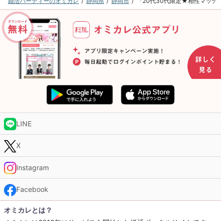
婚活パーティーのオミカレ
静岡県
静岡市
「20代30代限定★相性マッチ
LINE
X
Instagram
Facebook
オミカレとは？