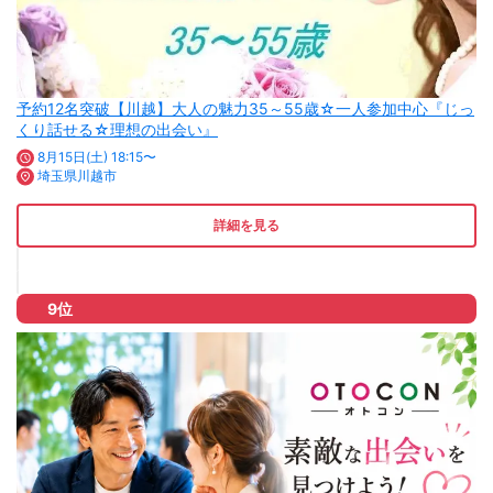
予約12名突破【川越】大人の魅力35～55歳☆一人参加中心『じっ
くり話せる☆理想の出会い』
8月15日(土) 18:15〜
埼玉県川越市
詳細を見る
9位