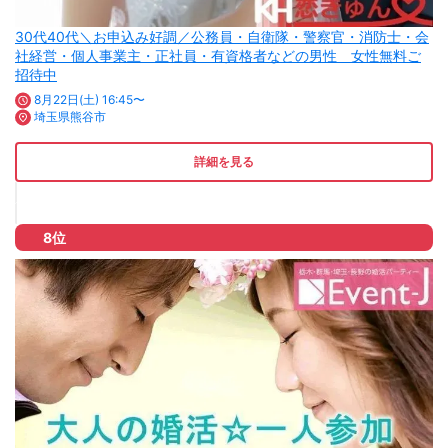
30代40代＼お申込み好調／公務員・自衛隊・警察官・消防士・会
社経営・個人事業主・正社員・有資格者などの男性 女性無料ご
招待中
8月22日(土) 16:45〜
埼玉県熊谷市
詳細を見る
8位