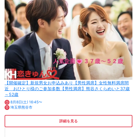
【開催確定】新規男女お申込みあり【男性満席】女性無料満席間
近 おひとり様のご参加多数【男性満席】熊谷さくらめいと37歳
～52歳
8月8日(土) 16:45〜
埼玉県熊谷市
詳細を見る