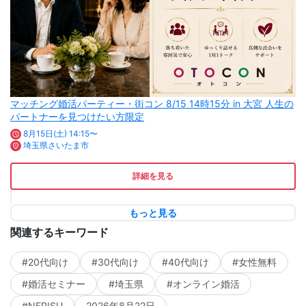
マッチング婚活パーティー・街コン 8/15 14時15分 in 大宮 人生の
パートナーを見つけたい方限定
8月15日(土) 14:15〜
埼玉県さいたま市
詳細を見る
もっと見る
関連するキーワード
#20代向け
#30代向け
#40代向け
#女性無料
#婚活セミナー
#埼玉県
#オンライン婚活
#NEPISU
2026年8月22日