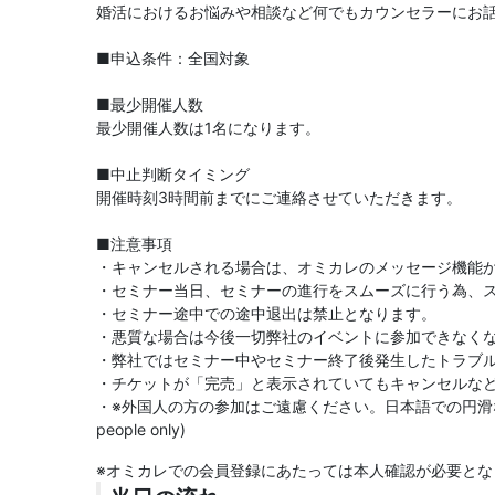
婚活におけるお悩みや相談など何でもカウンセラーにお
■申込条件：全国対象
■最少開催人数
最少開催人数は1名になります。
■中止判断タイミング
開催時刻3時間前までにご連絡させていただきます。
■注意事項
・キャンセルされる場合は、オミカレのメッセージ機能
・セミナー当日、セミナーの進行をスムーズに行う為、
・セミナー途中での途中退出は禁止となります。
・悪質な場合は今後一切弊社のイベントに参加できなく
・弊社ではセミナー中やセミナー終了後発生したトラブ
・チケットが「完売」と表示されていてもキャンセルな
・※外国人の方の参加はご遠慮ください。日本語での円滑なコミ
people only)
※オミカレでの会員登録にあたっては本人確認が必要とな