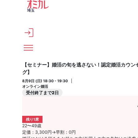
メインコンテンツへスキップ
埼玉
【セミナー】婚活の旬を逃さない！認定婚活カウン
グ】
8月9日 (日) 18:30 - 19:30
オンライン婚活
受付終了まで2日
残り1席
22〜49歳
定価：3,300円→早割：0円