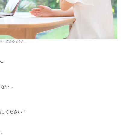
ラーによるセミナー
..
い...
話しください！
す。