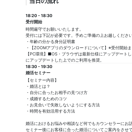
当日の流れ
18:20 - 18:30
受付開始
時間厳守でお願いいたします。
受付には下記が必要です。予めご準備の上お越しくださ
・年齢の分かる身分証明書
・【ZOOMアプリのダウンロードについて】※受付開始ま
【PC環境】■OS・ブラウザは最新仕様にアップデート
にアップデートした上でのご利用を推奨。
18:30 - 19:30
婚活セミナー
【セミナー内容】
・婚活とは？
・自分に合ったお相手の見つけ方
・成婚するためのコツ
・お見合いで失敗しないようにする方法
・時間を有効活用する方法
婚活におけるお悩みや相談など何でもカウンセラーにお
セミナー後にお客様に合った婚活についてご案内をさせ