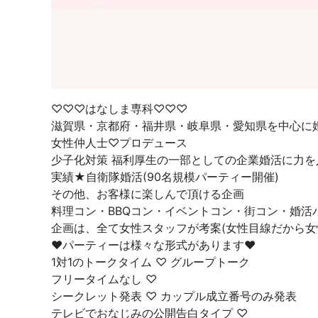
♡♡♡はなしま専科♡♡♡
滋賀県・京都府・福井県・岐阜県・愛知県を中心に
女性仲人士♡プロデュース
少子化対策 福利厚生の一部としての企業婚活に力を
実績★自衛隊婚活(90名規模パーティー開催)
その他、お客様に楽しんで頂ける企画
料理コン・BBQコン・イベントコン・街コン・婚
企画は、全て女性スタッフが考案(女性目線だから女
❤︎パーティーは様々な形式があります❤︎
1対1のトークタイム ♡ グループトーク
フリータイムなし ♡
シークレット発表 ♡ カップル成立番号のみ発表
テレビでおなじみの公開告白タイプ ♡