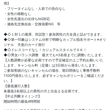
用】
・フリータイムなし・人前での告白なし
・女性の移動なし
・女性先退出の出待ちNG対応
・連絡先交換自由・交換強要NG 等
◆◇１対１の着席、対話型！参加異性の方全員と話ができます。
◆◇第一印象はシステム分析で明瞭なカップル指名サポート※オリ
ジナル 天使のカード発行
◆◇ドレスコードなし！カジュアルスタイルでＯＫ！
◆◇男女バランス調整 最大でも±3名様までに調整いたします。
【人数調整が必要な企画ですので予定確定の上ご予約お願いいた
します。キャンセル料（定価）は3日前から発生いたします。
ご参加実績のないキャンセルの場合、期日関係なく事務手数料
1100円発生いたします。必ずキャンセルポリシーをご確認くださ
い。】
【最低遂行人数】
各最低3名様以上の異性の方と出会える企画です。
【中止判断タイミング】
開始時間の最低4時間前