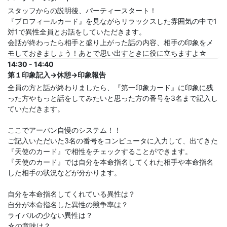
スタッフからの説明後、パーティースタート！
『プロフィールカード』を見ながらリラックスした雰囲気の中で1
対1で異性全員とお話をしていただきます。
会話が終わったら相手と盛り上がった話の内容、相手の印象をメ
モしておきましょう！あとで思い出すときに役に立ちますよ☆
14:30 - 14:40
第１印象記入→休憩→印象報告
全員の方と話が終わりましたら、『第一印象カード』に印象に残
った方やもっと話をしてみたいと思った方の番号を3名まで記入し
ていただきます。
ここでアーバン自慢のシステム！！
ご記入いただいた3名の番号をコンピュータに入力して、出てきた
『天使のカード』で相性をチェックすることができます。
『天使のカード』では自分を本命指名してくれた相手や本命指名
した相手の状況などが分かります。
自分を本命指名してくれている異性は？
自分が本命指名した異性の競争率は？
ライバルの少ない異性は？
☆の意味は？