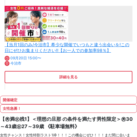
【当月1回のみ/今治市】希少な開催でいつもと違う出会いを!この
日にぜひお集まりください!!【お一人での参加率98％】
09月20日 15:00〜
今治市
詳細を見る
開催確定
女性急募！
【㊚満㊛残1】＜理想の旦那 の条件を満たす男性限定＞㊚30
～43歳㊛27～39歳 《駐車場無料》
女性チャンス！女性特割ラスト1枠！！！この機会にぜひ！！！まだ間に合いま