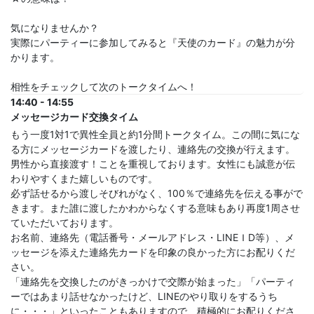
気になりませんか？
実際にパーティーに参加してみると『天使のカード』の魅力が分
かります。
相性をチェックして次のトークタイムへ！
14:40 - 14:55
メッセージカード交換タイム
もう一度1対1で異性全員と約1分間トークタイム。この間に気にな
る方にメッセージカードを渡したり、連絡先の交換が行えます。
男性から直接渡す！ことを重視しております。女性にも誠意が伝
わりやすくまた嬉しいものです。
必ず話せるから渡しそびれがなく、100％で連絡先を伝える事がで
きます。また誰に渡したかわからなくする意味もあり再度1周させ
ていただいております。
お名前、連絡先（電話番号・メールアドレス・LINEＩD等）、メ
ッセージを添えた連絡先カードを印象の良かった方にお配りくだ
さい。
「連絡先を交換したのがきっかけで交際が始まった」「パーティ
ーではあまり話せなかったけど、LINEのやり取りをするうち
に・・・」といったこともありますので、積極的にお配りくださ