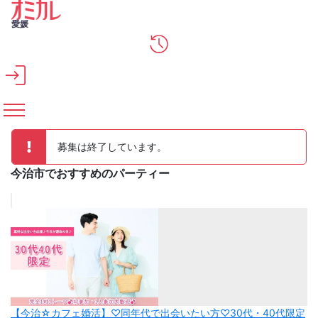
メインコンテンツへスキップ
愛媛
募集は終了しています。
今治市でおすすめのパーティー
【今治☆カフェ婚活】♡同年代で出会いたい方♡30代・40代限定