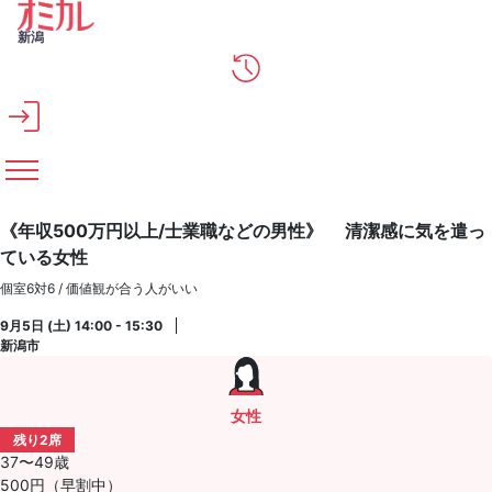
メインコンテンツへスキップ
新潟
《年収500万円以上/士業職などの男性》 清潔感に気を遣っ
ている女性
個室6対6 / 価値観が合う人がいい
9月5日 (土) 14:00 - 15:30
新潟市
女性
残り2席
37〜49歳
500円（早割中）