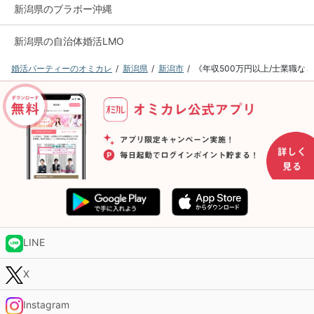
新潟県のブラボー沖縄
新潟県の自治体婚活LMO
婚活パーティーのオミカレ
新潟県
新潟市
《年収500万円以上/士業職
LINE
X
Instagram