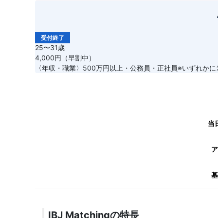
受付終了
25〜31歳
4,000円（早割中）
〈年収・職業〉500万円以上・公務員・正社員※いずれか
当
ア
基
IBJ Matchingの特長