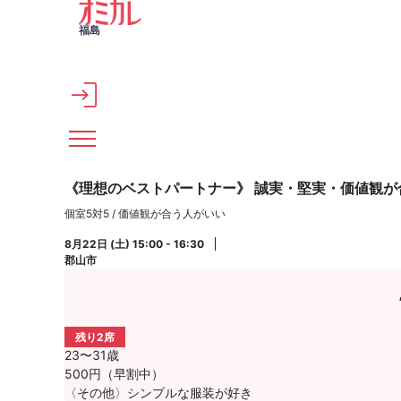
メインコンテンツへスキップ
福島
《理想のベストパートナー》 誠実・堅実・価値観が
個室5対5 / 価値観が合う人がいい
8月22日 (土) 15:00 - 16:30
郡山市
残り2席
23〜31歳
500円（早割中）
〈その他〉シンプルな服装が好き