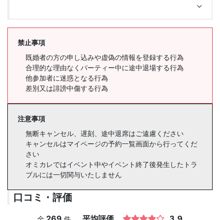
禁止事項
既婚者の方の申し込みや虚偽の情報を登録する行為
合理的な理由なくパーティー中に途中退場する行為
他参加者に迷惑となる行為
差別又は誹謗中傷する行為
注意事項
無断キャンセル、遅刻、途中退席はご遠慮ください
キャンセルはマイページの予約一覧画面から行ってくだ
さい
オミカレではイベント中やイベント終了後発生したトラ
ブルには一切関与いたしません
口コミ・評価
269
平均評価
3.9
全
件