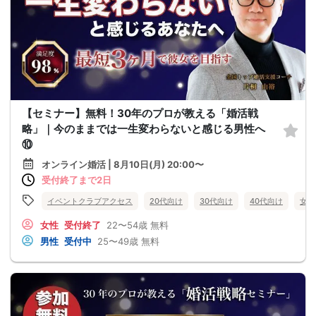
【セミナー】無料！30年のプロが教える「婚活戦
略」｜今のままでは一生変わらないと感じる男性へ
⑩
オンライン婚活 | 8月10日(月) 20:00〜
受付終了まで2日
イベントクラブアクセス
20代向け
30代向け
40代向け
女性
女性
受付終了
22〜54歳
無料
男性
受付中
25〜49歳
無料