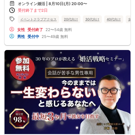
オンライン婚活 | 8月10日(月) 20:00〜
受付終了まで2日
イベントクラブアクセス
20代向け
30代向け
40代向け
女性
女性
受付終了
22〜54歳
無料
男性
受付中
25〜49歳
無料