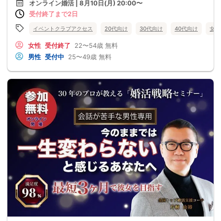
オンライン婚活 | 8月10日(月) 20:00〜
受付終了まで2日
イベントクラブアクセス
20代向け
30代向け
40代向け
女性
女性
受付終了
22〜54歳
無料
男性
受付中
25〜49歳
無料