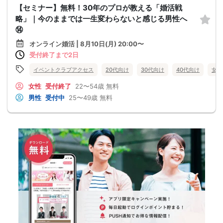
【セミナー】無料！30年のプロが教える「婚活戦
略」｜今のままでは一生変わらないと感じる男性へ
⑭
オンライン婚活 | 8月10日(月) 20:00〜
受付終了まで2日
イベントクラブアクセス
20代向け
30代向け
40代向け
女性
女性
受付終了
22〜54歳
無料
男性
受付中
25〜49歳
無料