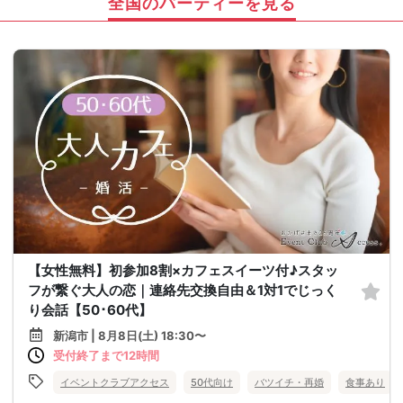
全国のパーティーを見る
【女性無料】初参加8割×カフェスイーツ付♪スタッ
フが繋ぐ大人の恋｜連絡先交換自由＆1対1でじっく
り会話【50･60代】
新潟市 | 8月8日(土) 18:30〜
受付終了まで12時間
イベントクラブアクセス
50代向け
バツイチ・再婚
食事あり