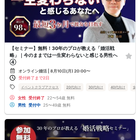
【セミナー】無料！30年のプロが教える「婚活戦
略」｜今のままでは一生変わらないと感じる男性へ
④
オンライン婚活 | 8月10日(月) 20:00〜
受付終了まで2日
イベントクラブアクセス
20代向け
30代向け
40代向け
女性
女性
受付終了
22〜54歳
無料
男性
受付中
25〜49歳
無料