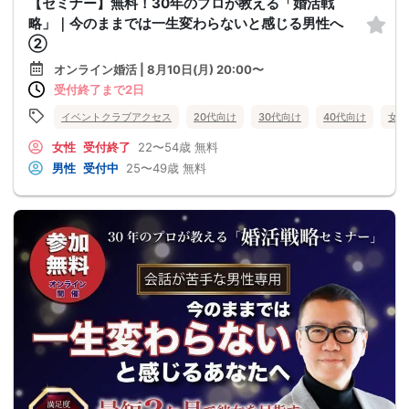
【セミナー】無料！30年のプロが教える「婚活戦
略」｜今のままでは一生変わらないと感じる男性へ
②
オンライン婚活 | 8月10日(月) 20:00〜
受付終了まで2日
イベントクラブアクセス
20代向け
30代向け
40代向け
女性
女性
受付終了
22〜54歳
無料
男性
受付中
25〜49歳
無料