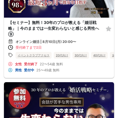
【セミナー】無料！30年のプロが教える「婚活戦
略」｜今のままでは一生変わらないと感じる男性へ
⑨
オンライン婚活 | 8月10日(月) 20:00〜
受付終了まで2日
イベントクラブアクセス
20代向け
30代向け
40代向け
女性
女性
受付終了
22〜54歳
無料
男性
受付中
25〜49歳
無料