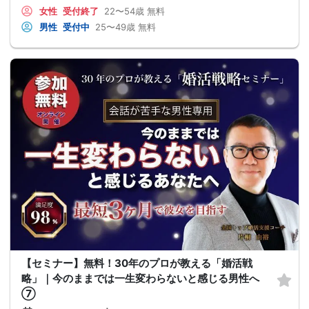
女性
受付終了
22〜54歳
無料
男性
受付中
25〜49歳
無料
【セミナー】無料！30年のプロが教える「婚活戦
略」｜今のままでは一生変わらないと感じる男性へ
⑦