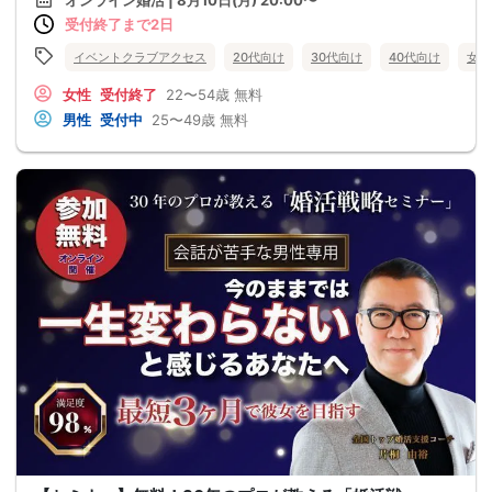
オンライン婚活 | 8月10日(月) 20:00〜
受付終了まで2日
イベントクラブアクセス
20代向け
30代向け
40代向け
女性
女性
受付終了
22〜54歳
無料
男性
受付中
25〜49歳
無料