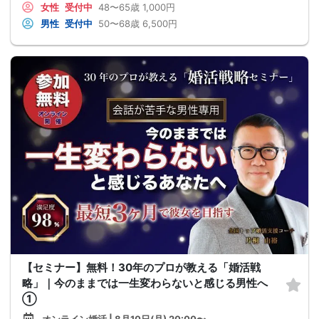
女性
受付中
48〜65歳
1,000円
男性
受付中
50〜68歳
6,500円
【セミナー】無料！30年のプロが教える「婚活戦
略」｜今のままでは一生変わらないと感じる男性へ
①