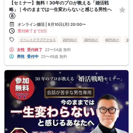
【セミナー】無料！30年のプロが教える「婚活戦
略」｜今のままでは一生変わらないと感じる男性へ
⑧
オンライン婚活 | 8月10日(月) 20:00〜
受付終了まで2日
イベントクラブアクセス
20代向け
30代向け
40代向け
女性
女性
受付終了
22〜54歳
無料
男性
受付中
25〜49歳
無料