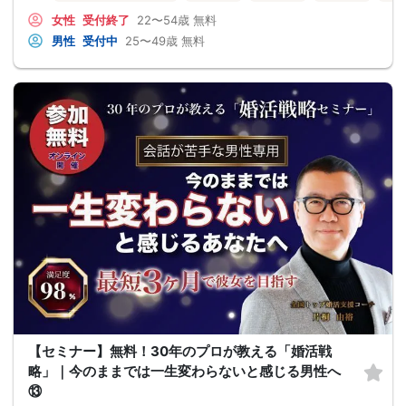
女性
受付終了
22〜54歳
無料
男性
受付中
25〜49歳
無料
【セミナー】無料！30年のプロが教える「婚活戦
略」｜今のままでは一生変わらないと感じる男性へ
⑬