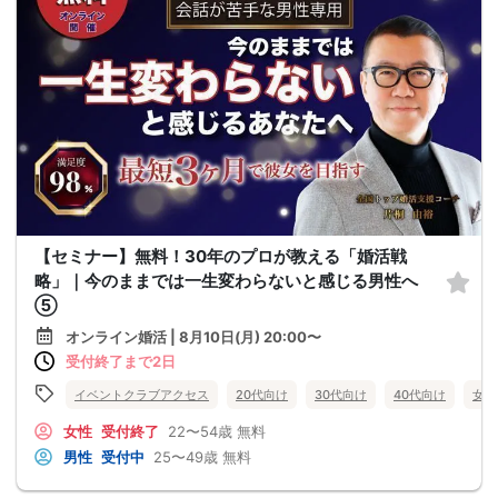
【セミナー】無料！30年のプロが教える「婚活戦
略」｜今のままでは一生変わらないと感じる男性へ
⑤
オンライン婚活 | 8月10日(月) 20:00〜
受付終了まで2日
イベントクラブアクセス
20代向け
30代向け
40代向け
女性
女性
受付終了
22〜54歳
無料
男性
受付中
25〜49歳
無料