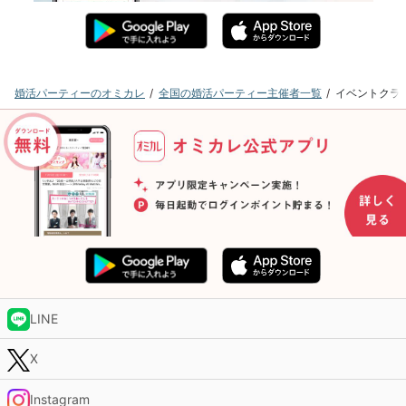
婚活パーティーのオミカレ
全国の婚活パーティー主催者一覧
イベントクラ
LINE
X
Instagram