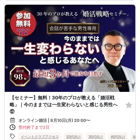
【セミナー】無料！30年のプロが教える「婚活戦
略」｜今のままでは一生変わらないと感じる男性へ
⑫
オンライン婚活 | 8月10日(月) 20:00〜
受付終了まで2日
イベントクラブアクセス
20代向け
30代向け
40代向け
女性