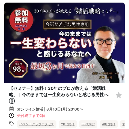
【セミナー】無料！30年のプロが教える「婚活戦
略」｜今のままでは一生変わらないと感じる男性へ
⑥
オンライン婚活 | 8月10日(月) 20:00〜
受付終了まで2日
イベントクラブアクセス
20代向け
30代向け
40代向け
女性