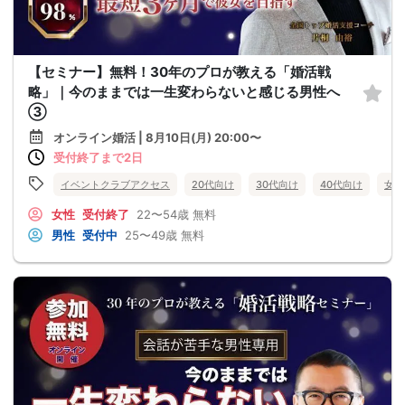
【セミナー】無料！30年のプロが教える「婚活戦
略」｜今のままでは一生変わらないと感じる男性へ
③
オンライン婚活 | 8月10日(月) 20:00〜
受付終了まで2日
イベントクラブアクセス
20代向け
30代向け
40代向け
女性
女性
受付終了
22〜54歳
無料
男性
受付中
25〜49歳
無料