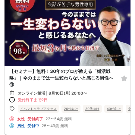
【セミナー】無料！30年のプロが教える「婚活戦
略」｜今のままでは一生変わらないと感じる男性へ
⑪
オンライン婚活 | 8月10日(月) 20:00〜
受付終了まで2日
イベントクラブアクセス
20代向け
30代向け
40代向け
女性
女性
受付終了
22〜54歳
無料
男性
受付中
25〜49歳
無料