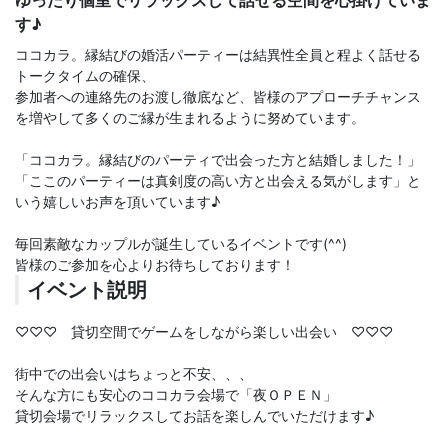
ゆったり個室でリラックスして話せる空間を心掛けていま
す♪
ココカラ。縁結びの婚活パーティーは結異性全員と程よく話せる
トークタイムの確保、
参加者への連絡先のお渡し徹底など、皆様のアプローチチャンス
を増やして多くのご縁が生まれるように努めています。
「ココカラ。縁結びのパーティで出会った方と結婚しました！」
「ここのパーティーは真剣度の高い方と出会える気がします」と
いう嬉しいお声を頂いています♪
毎回素敵なカップルが誕生しているイベントです(^^)
皆様のご参加を心よりお待ちしております！
イベント説明
♡♡♡ 貸切空間でゲームをしながら楽しい出会い ♡♡♡
街中での出会いはちょっと不安、、、
そんな方にも安心のココカラ会場で「夜ＯＰＥＮ」
貸切会場でリラックスしてお話を楽しんでいただけます♪