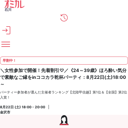
メインコンテンツへスキップ
石川
早割中！
＼女性参加で開催！先着割引♡／《24～39歳》ほろ酔い気分
で素敵なご縁をinココカラ乾杯パーティ：8月22日(土)18:00
～
パーティー参加者が選んだ主催者ランキング【北陸甲信越】第1位＆【全国】第2位
入賞！
8月22日 (土) 18:00 - 20:00
金沢市