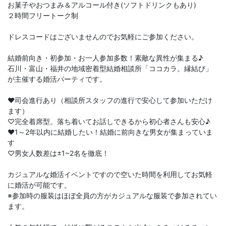
お菓子やおつまみ＆アルコール付き(ソフトドリンクもあり)
２時間フリートーク制
ドレスコードはございませんのでお気軽にご参加ください。
結婚前向き・初参加・お一人参加多数！素敵な異性が集まる♪
石川・富山・福井の地域密着型結婚相談所「ココカラ。縁結び」
が主催する婚活パーティです。
♥司会進行あり（相談所スタッフの進行で安心して参加いただけ
ます）
♡完全着席型。落ち着いてお話しできるから初心者さんも安心♪
♥1～2年以内に結婚したい！結婚に前向きな男女が集まっていま
す
♡男女人数差は±1~2名を徹底！
カジュアルな婚活イベントですので空いた時間を利用してお気軽
に婚活が可能です。
※参加時の服装はほぼ全員の方がカジュアルな服装で参加されてい
ます。