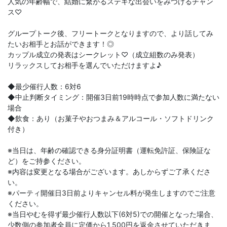
人気の年齢幅で、結婚に繋がるステキな出会いをみつけるチャン
ス♡
グループトーク後、フリートークとなりますので、より話してみ
たいお相手とお話ができます！◎
カップル成立の発表はシークレット♡（成立組数のみ発表）
リラックスしてお相手を選んでいただけますよ♪
◆最少催行人数：6対6
◆中止判断タイミング：開催3日前19時時点で参加人数に満たない
場合
◆飲食：あり（お菓子やおつまみ＆アルコール・ソフトドリンク
付き）
※当日は、年齢の確認できる身分証明書（運転免許証、保険証な
ど）をご持参ください。
※内容は変更となる場合がございます。あしからずご了承くださ
い。
※パーティ開催日3日前よりキャンセル料が発生しますのでご注意
ください。
※当日やむを得ず最少催行人数以下(6対5)での開催となった場合、
少数側の参加者全員に定価から1,500円を返金させていただきま