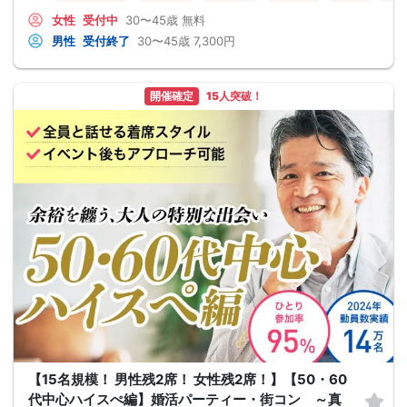
女性
受付中
30〜45歳
無料
男性
受付終了
30〜45歳
7,300円
開催確定
15人突破！
【15名規模！ 男性残2席！ 女性残2席！】【50・60
代中心ハイスぺ編】婚活パーティー・街コン ～真