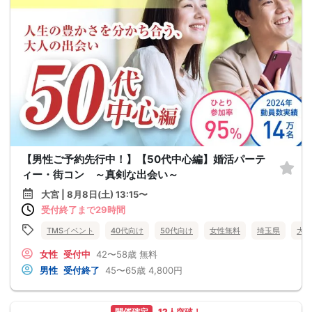
【男性ご予約先行中！】【50代中心編】婚活パーテ
ィー・街コン ～真剣な出会い～
大宮 | 8月8日(土) 13:15〜
受付終了まで29時間
TMSイベント
40代向け
50代向け
女性無料
埼玉県
大宮
女性
受付中
42〜58歳
無料
男性
受付終了
45〜65歳
4,800円
開催確定
12人突破！