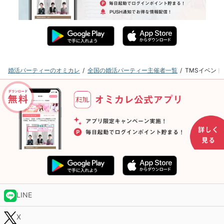
婚活パーティーのオミカレ
全国の婚活パーティー主催者一覧
TMSイベン
LINE
X