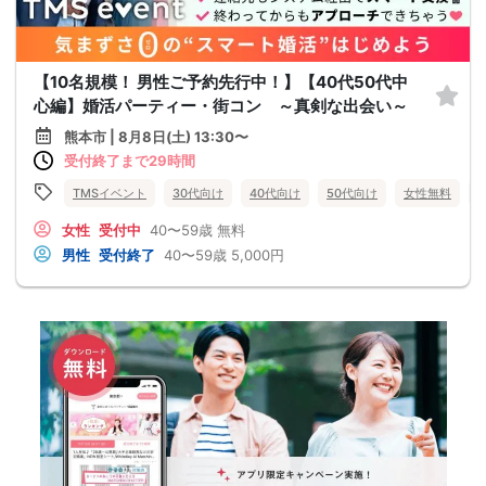
【10名規模！ 男性ご予約先行中！】【40代50代中
心編】婚活パーティー・街コン ～真剣な出会い～
熊本市 | 8月8日(土) 13:30〜
受付終了まで29時間
TMSイベント
30代向け
40代向け
50代向け
女性無料
女性
受付中
40〜59歳
無料
男性
受付終了
40〜59歳
5,000円