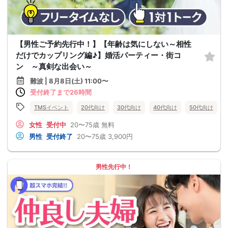
【男性ご予約先行中！】【年齢は気にしない～相性
だけでカップリング編♪】婚活パーティー・街コ
ン ～真剣な出会い～
難波 | 8月8日(土) 11:00〜
受付終了まで26時間
TMSイベント
20代向け
30代向け
40代向け
50代向け
女性
受付中
20〜75歳
無料
男性
受付終了
20〜75歳
3,900円
男性先行中！