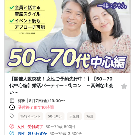
【開催人数突破！ 女性ご予約先行中！】【50～70
代中心編】婚活パーティー・街コン ～真剣な出会
い～
梅田 | 8月7日(金) 19:00〜
受付終了まで10時間
TMSイベント
50代向け
大阪府
梅田
女性
受付終了
50〜79歳
500円
男性
残りわずか
50〜79歳
3,500円