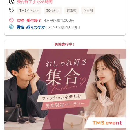
受付終了まで28時間
TMSイベント
50代向け
東京都
八重洲
女性
受付終了
47〜67歳
1,000円
男性
残りわずか
50〜69歳
4,000円
男性先行中！