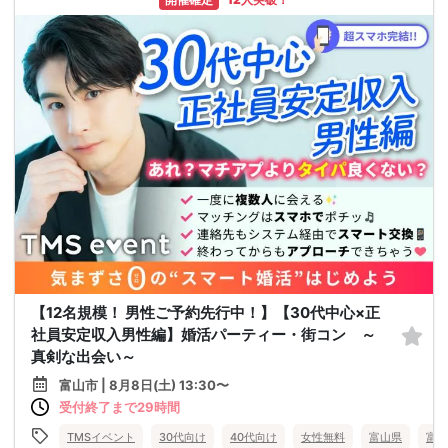
【12名規模！ 男性ご予約先行中！】【30代中心×正
社員安定収入男性編】婚活パーティー・街コン ～
真剣な出会い～
富山市 | 8月8日(土) 13:30〜
受付終了まで29時間
TMSイベント
30代向け
40代向け
女性無料
富山県
富山