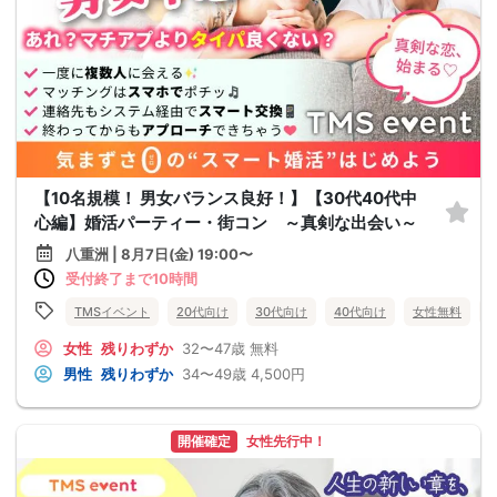
【10名規模！ 男女バランス良好！】【30代40代中
心編】婚活パーティー・街コン ～真剣な出会い～
八重洲 | 8月7日(金) 19:00〜
受付終了まで10時間
TMSイベント
20代向け
30代向け
40代向け
女性無料
女性
残りわずか
32〜47歳
無料
男性
残りわずか
34〜49歳
4,500円
開催確定
女性先行中！