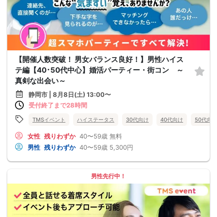
【開催人数突破！ 男女バランス良好！】男性ハイス
テ編【40･50代中心】婚活パーティー・街コン ～
真剣な出会い～
静岡市 | 8月8日(土) 13:00〜
受付終了まで28時間
TMSイベント
ハイステータス
30代向け
40代向け
50代向
女性
残りわずか
40〜59歳
無料
男性
残りわずか
40〜59歳
5,300円
男性先行中！