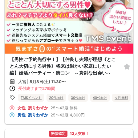
【男性ご予約先行中！】【仲良し夫婦が理想《とこ
とん大切にする男性》将来は温かい家庭にしたい
編】婚活パーティー・街コン ～真剣な出会い～
大宮 | 8月8日(土) 11:30〜
受付終了まで27時間
TMSイベント
20代向け
30代向け
40代向け
女性無料
女性
残りわずか
25〜42歳
無料
男性
残りわずか
25〜42歳
4,800円
開催確定
12人突破！