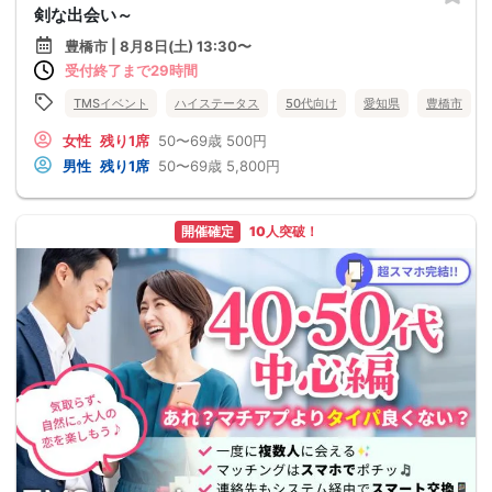
剣な出会い～
豊橋市 | 8月8日(土) 13:30〜
受付終了まで29時間
TMSイベント
ハイステータス
50代向け
愛知県
豊橋市
女性
残り1席
50〜69歳
500円
男性
残り1席
50〜69歳
5,800円
開催確定
10人突破！