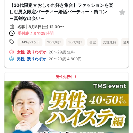
【20代限定★おしゃれ好き集合】ファッションを楽
しむ男女限定パーティー婚活パーティー・街コン
～真剣な出会い～
名駅 | 8月8日(土) 12:30〜
受付終了まで28時間
TMSイベント
20代向け
30代向け
個室
女性無料
愛知県
女性
残りわずか
20〜29歳
無料
男性
残りわずか
20〜29歳
4,800円
男性先行中！