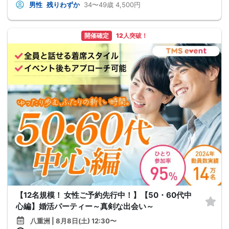
男性
残りわずか
34〜49歳
4,500円
開催確定
12人突破！
【12名規模！ 女性ご予約先行中！】【50・60代中
心編】婚活パーティー～真剣な出会い～
八重洲 | 8月8日(土) 12:30〜