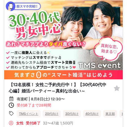
【12名規模！ 女性ご予約先行中！】【30代40代中
心編】婚活パーティー～真剣な出会い～
有楽町 | 8月8日(土) 12:30〜
受付終了まで28時間
TMSイベント
20代向け
30代向け
40代向け
東京都
有
女性
受付終了
32〜47歳
1,500円