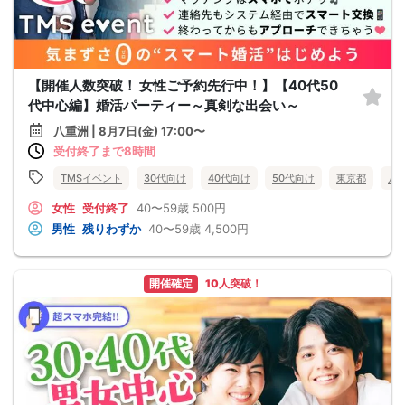
【開催人数突破！ 女性ご予約先行中！】【40代50
代中心編】婚活パーティー～真剣な出会い～
八重洲 | 8月7日(金) 17:00〜
受付終了まで8時間
TMSイベント
30代向け
40代向け
50代向け
東京都
八
女性
受付終了
40〜59歳
500円
男性
残りわずか
40〜59歳
4,500円
開催確定
10人突破！