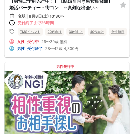
【男性ご予約先行中！】【結婚前向き男女集合編】
婚活パーティー・街コン ～真剣な出会い～
名駅 | 8月8日(土) 10:30〜
受付終了まで26時間
TMSイベント
20代向け
30代向け
40代向け
女性無料
女性
受付中
26〜39歳
無料
男性
受付終了
28〜42歳
4,800円
男性先行中！