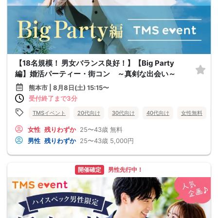
【18名規模！ 男女バランス良好！】【Big Party
編】婚活パーティー・街コン ～真剣な出会い～
熊本市 | 8月8日(土) 15:15〜
受付終了まで3分
TMSイベント
20代向け
30代向け
40代向け
女性無料
女性
残りわずか
25〜43歳
無料
男性
残りわずか
25〜43歳
5,000円
開催確定
男性先行中！