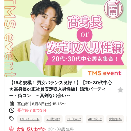
【15名規模！ 男女バランス良好！】【20･30代中心
★高身長or正社員安定収入男性編】婚活パーティ
ー・街コン ～真剣な出会い～
富山市 | 8月8日(土) 15:15〜
受付終了まで3分
TMSイベント
20代向け
30代向け
40代向け
女性無料
女性
残りわずか
20〜39歳
無料