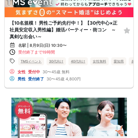
【10名規模！ 男性ご予約先行中！】【30代中心×正
社員安定収入男性編】婚活パーティー・街コン ～
真剣な出会い～
名駅 | 8月9日(日) 10:30〜
受付終了まで19時間
TMSイベント
30代向け
40代向け
女性無料
愛知県
名駅
女性
受付中
30〜45歳
無料
男性
受付終了
30〜45歳
4,800円