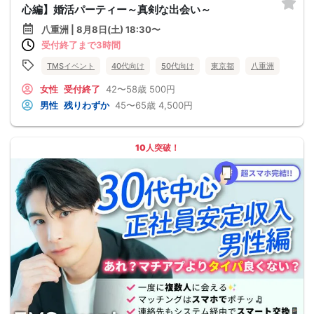
心編】婚活パーティー～真剣な出会い～
八重洲 | 8月8日(土) 18:30〜
受付終了まで3時間
TMSイベント
40代向け
50代向け
東京都
八重洲
女性
受付終了
42〜58歳
500円
男性
残りわずか
45〜65歳
4,500円
10人突破！