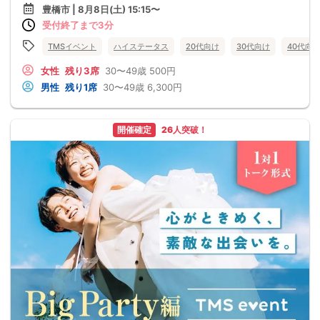
豊橋市 | 8月8日(土) 15:15〜
受付終了まで3分
TMSイベント
ハイステータス
20代向け
30代向け
40代向
女性
残り3席
30〜49歳
500円
男性
残り1席
30〜49歳
6,300円
開催確定
26人突破！