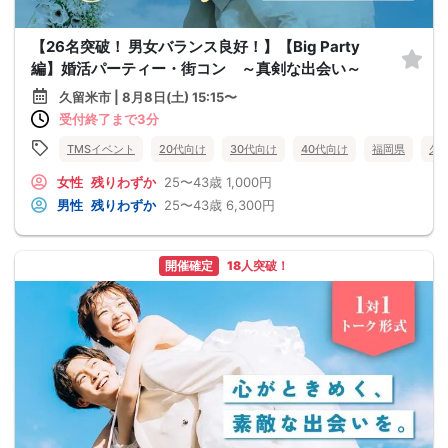
【26名突破！ 男女バランス良好！】【Big Party
編】婚活パーティー・街コン ～真剣な出会い～
久留米市 | 8月8日(土) 15:15〜
受付終了まで3分
TMSイベント
20代向け
30代向け
40代向け
福岡県
久
女性
残りわずか
25〜43歳
1,000円
男性
残りわずか
25〜43歳
6,300円
開催確定
18人突破！