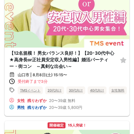
【12名規模！ 男女バランス良好！】【20･30代中心
★高身長or正社員安定収入男性編】婚活パーティ
ー・街コン ～真剣な出会い～
山口市 | 8月8日(土) 15:15〜
受付終了まで3分
TMSイベント
20代向け
30代向け
40代向け
女性無料
女性
残りわずか
20〜39歳
無料
男性
残りわずか
20〜39歳
5,800円
開催確定
15人突破！