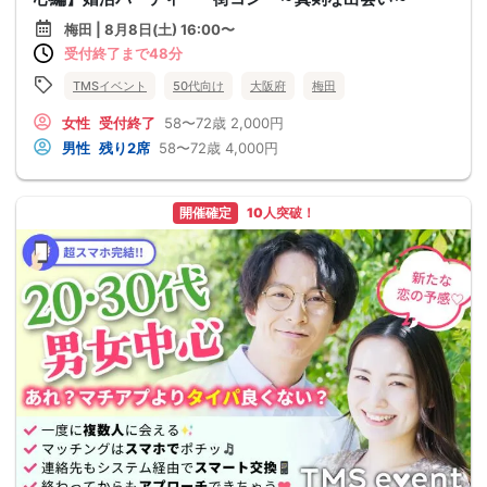
梅田 | 8月8日(土) 16:00〜
受付終了まで48分
TMSイベント
50代向け
大阪府
梅田
女性
受付終了
58〜72歳
2,000円
男性
残り2席
58〜72歳
4,000円
開催確定
10人突破！