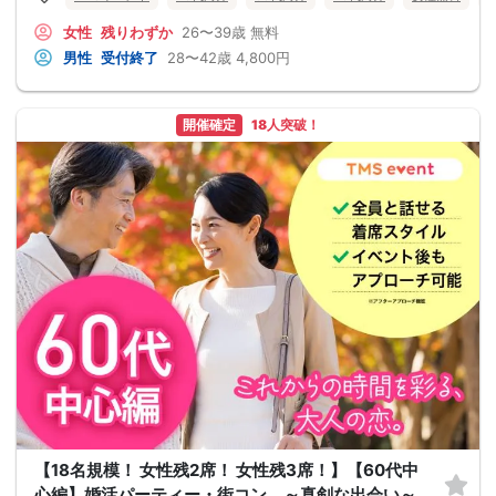
女性
残りわずか
26〜39歳
無料
男性
受付終了
28〜42歳
4,800円
開催確定
18人突破！
【18名規模！ 女性残2席！ 女性残3席！】【60代中
心編】婚活パーティー・街コン ～真剣な出会い～