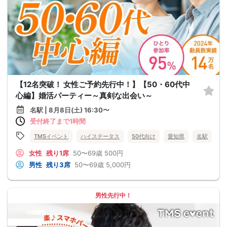
【12名突破！ 女性ご予約先行中！】【50・60代中
心編】婚活パーティー～真剣な出会い～
名駅 | 8月8日(土) 16:30〜
受付終了まで1時間
TMSイベント
ハイステータス
50代向け
愛知県
名駅
女性
残り1席
50〜69歳
500円
男性
残り3席
50〜69歳
5,000円
男性先行中！