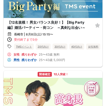
【12名規模！ 男女バランス良好！】【Big Party
編】婚活パーティー・街コン ～真剣な出会い～
長崎市 | 8月8日(土) 15:15〜
受付終了まで3分
TMSイベント
20代向け
30代向け
40代向け
女性無料
女性
残りわずか
25〜43歳
無料
男性
残りわずか
25〜43歳
5,000円
開催確定
12人突破！