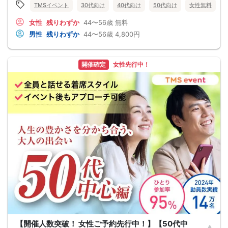
TMSイベント
30代向け
40代向け
50代向け
女性無料
女性
残りわずか
44〜56歳
無料
男性
残りわずか
44〜56歳
4,800円
開催確定
女性先行中！
【開催人数突破！ 女性ご予約先行中！】【50代中