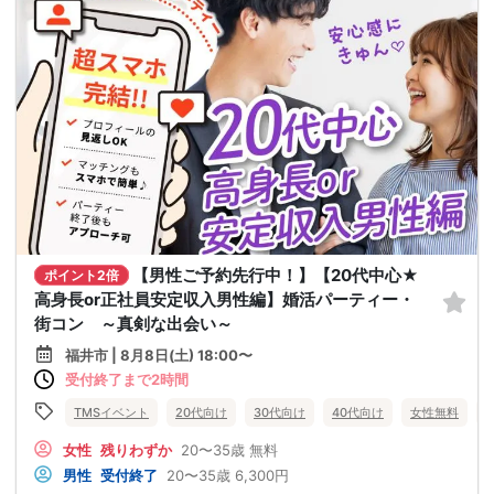
【男性ご予約先行中！】【20代中心★
ポイント2倍
高身長or正社員安定収入男性編】婚活パーティー・
街コン ～真剣な出会い～
福井市 | 8月8日(土) 18:00〜
受付終了まで2時間
TMSイベント
20代向け
30代向け
40代向け
女性無料
女性
残りわずか
20〜35歳
無料
男性
受付終了
20〜35歳
6,300円