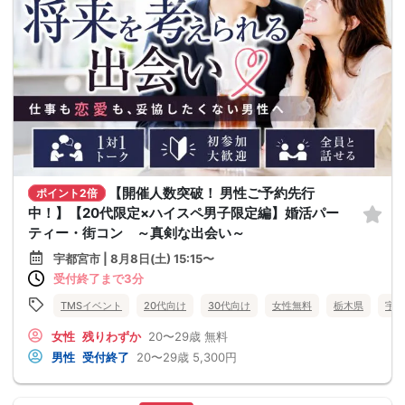
【開催人数突破！ 男性ご予約先行
ポイント2倍
中！】【20代限定×ハイスペ男子限定編】婚活パー
ティー・街コン ～真剣な出会い～
宇都宮市 | 8月8日(土) 15:15〜
受付終了まで3分
TMSイベント
20代向け
30代向け
女性無料
栃木県
宇都
女性
残りわずか
20〜29歳
無料
男性
受付終了
20〜29歳
5,300円