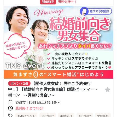
開催確定
男性先行中！
【開催人数突破！ 男性ご予約先行
ポイント2倍
中！】【結婚前向き男女集合編】婚活パーティー・
街コン ～真剣な出会い～
姫路市 | 8月8日(土) 15:30〜
受付終了まで18分
TMSイベント
20代向け
30代向け
40代向け
女性無料