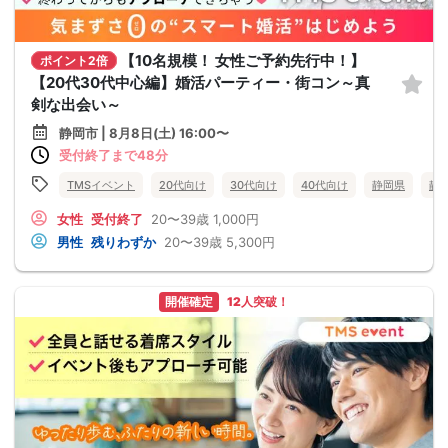
【10名規模！ 女性ご予約先行中！】
ポイント2倍
【20代30代中心編】婚活パーティー・街コン～真
剣な出会い～
静岡市 | 8月8日(土) 16:00〜
受付終了まで48分
TMSイベント
20代向け
30代向け
40代向け
静岡県
静
女性
受付終了
20〜39歳
1,000円
男性
残りわずか
20〜39歳
5,300円
開催確定
12人突破！