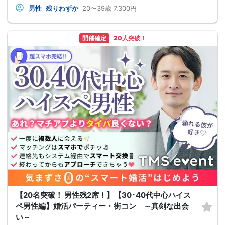
男性
残りわずか
20〜39歳
7,300円
開催確定
20人突破！
【20名突破！ 男性残2席！】【30･40代中心ハイス
ペ男性編】婚活パーティー・街コン ～真剣な出会
い～