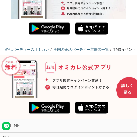
婚活パーティーのオミカレ
全国の婚活パーティー主催者一覧
TMSイベン
LINE