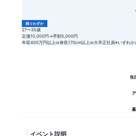
残りわずか
27〜35歳
定価10,000円→早割5,000円
年収400万円以上or身長170cm以上or大卒正社員※いず
当
ア
基
イベント説明