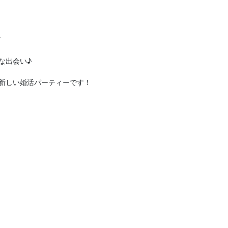
／
な出会い♪
新しい婚活パーティーです！