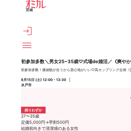
メインコンテンツへスキップ
茨城
初参加多数＼男女25~35歳♡式場de婚活／《爽や
初参加多数！価値観が合うから居心地がいい♡高カップリング企画《
8月15日 (土) 12:00 - 13:30
水戸市
残りわずか
27〜35歳
定価5,000円→早割500円
結婚前向きで清潔感のある女性