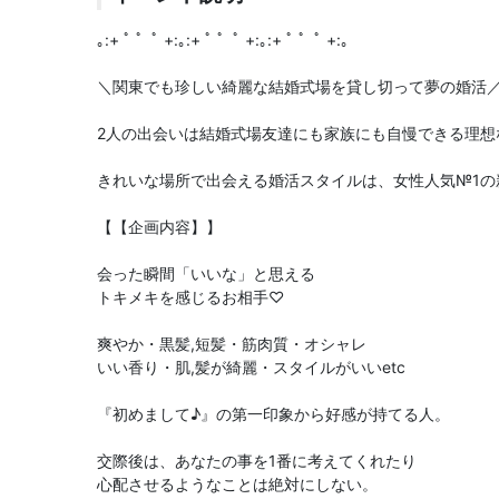
｡:+ ﾟ ゜ﾟ +:｡:+ ﾟ ゜ﾟ +:｡:+ ﾟ ゜ﾟ +:｡
＼関東でも珍しい綺麗な結婚式場を貸し切って夢の婚活
2人の出会いは結婚式場友達にも家族にも自慢できる理想
きれいな場所で出会える婚活スタイルは、女性人気№1の
【【企画内容】】
会った瞬間「いいな」と思える
トキメキを感じるお相手♡
爽やか・黒髪,短髪・筋肉質・オシャレ
いい香り・肌,髪が綺麗・スタイルがいいetc
『初めまして♪』の第一印象から好感が持てる人。
交際後は、あなたの事を1番に考えてくれたり
心配させるようなことは絶対にしない。