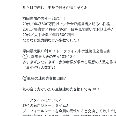
見た目で恋し、中身で好きが増しそう♪
前回参加の男性一部紹介！
20代／年収600万円以上／飲食店経営者／明るい性格
20代／警察官／身長179cm／目を見て聞いてお話上手♪
20代／大手企業／年収500万円
などなど魅力的な方が多数でした！
県内最大数10対10！トークタイム中の連絡先交換自由
①＼群馬最大級の男女10対10／
多すぎず少なすぎず、参加者様が求める理想の人数を作
（最小催行人数3:3）
②直接の連絡先交換自由♪
気の合う方がいたら直接連絡先交換してもOK！
トークタイムについて♪
1対1の着席型トークタイム♪
プロフィールシートを全員の異性の方と交換して1対1で