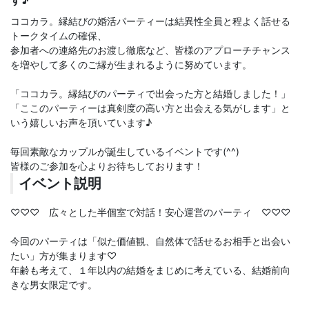
す♪
ココカラ。縁結びの婚活パーティーは結異性全員と程よく話せる
トークタイムの確保、
参加者への連絡先のお渡し徹底など、皆様のアプローチチャンス
を増やして多くのご縁が生まれるように努めています。
「ココカラ。縁結びのパーティで出会った方と結婚しました！」
「ここのパーティーは真剣度の高い方と出会える気がします」と
いう嬉しいお声を頂いています♪
毎回素敵なカップルが誕生しているイベントです(^^)
皆様のご参加を心よりお待ちしております！
イベント説明
♡♡♡ 広々とした半個室で対話！安心運営のパーティ ♡♡♡
今回のパーティは「似た価値観、自然体で話せるお相手と出会い
たい」方が集まります♡
年齢も考えて、１年以内の結婚をまじめに考えている、結婚前向
きな男女限定です。