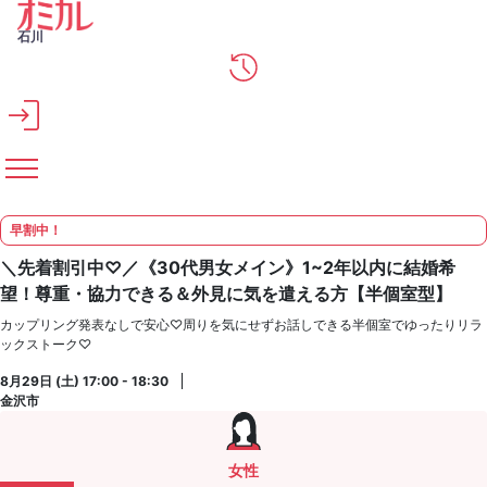
メインコンテンツへスキップ
石川
早割中！
＼先着割引中♡／《30代男女メイン》1~2年以内に結婚希
望！尊重・協力できる＆外見に気を遣える方【半個室型】
カップリング発表なしで安心♡周りを気にせずお話しできる半個室でゆったりリラ
ックストーク♡
8月29日 (土) 17:00 - 18:30
金沢市
女性