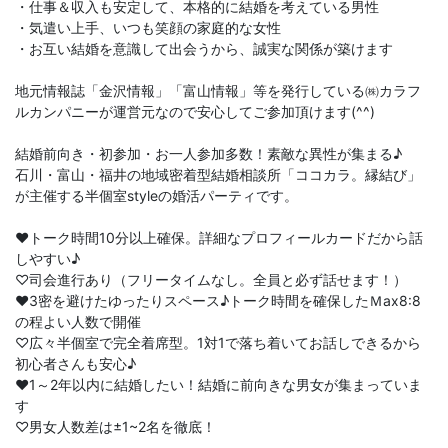
・仕事＆収入も安定して、本格的に結婚を考えている男性
・気遣い上手、いつも笑顔の家庭的な女性
・お互い結婚を意識して出会うから、誠実な関係が築けます
地元情報誌「金沢情報」「富山情報」等を発行している㈱カラフ
ルカンパニーが運営元なので安心してご参加頂けます(^^)
結婚前向き・初参加・お一人参加多数！素敵な異性が集まる♪
石川・富山・福井の地域密着型結婚相談所「ココカラ。縁結び」
が主催する半個室styleの婚活パーティです。
♥トーク時間10分以上確保。詳細なプロフィールカードだから話
しやすい♪
♡司会進行あり（フリータイムなし。全員と必ず話せます！）
♥3密を避けたゆったりスペース♪トーク時間を確保したＭax8:8
の程よい人数で開催
♡広々半個室で完全着席型。1対1で落ち着いてお話しできるから
初心者さんも安心♪
♥1～2年以内に結婚したい！結婚に前向きな男女が集まっていま
す
♡男女人数差は±1~2名を徹底！