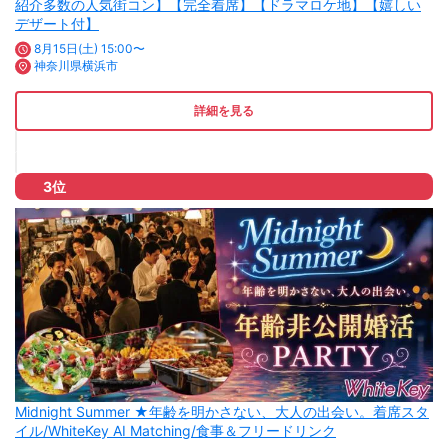
紹介多数の人気街コン】【完全着席】【ドラマロケ地】【嬉しい
デザート付】
8月15日(土) 15:00〜
神奈川県横浜市
詳細を見る
3位
Midnight Summer ★年齢を明かさない、大人の出会い。着席スタ
イル/WhiteKey AI Matching/食事＆フリードリンク