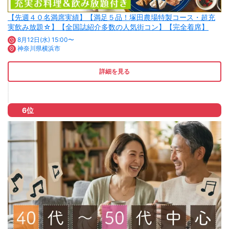
【先週４０名満席実績】【満足５品！塚田農場特製コース・超充
実飲み放題☆】【全国誌紹介多数の人気街コン】【完全着席】
8月12日(水) 15:00〜
神奈川県横浜市
詳細を見る
6位