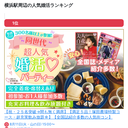
横浜駅周辺の人気婚活ランキング
1位
【祝・２５名突破→間も無く満席】【満足５品！塚田農場特製コ
ース・超充実飲み放題☆】【全国誌紹介多数の人気街コン】
8月11日(火・山の日) 15:00〜