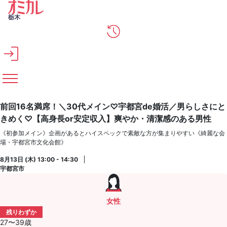
メインコンテンツへスキップ
栃木
前回16名満席！＼30代メイン♡宇都宮de婚活／男らしさにと
きめく♡【高身長or安定収入】爽やか・清潔感のある男性
《初参加メイン》企画があるとハイスペックで素敵な方が集まりやすい《綺麗な会
場・宇都宮市文化会館》
8月13日 (木) 13:00 - 14:30
宇都宮市
女性
残りわずか
27〜39歳