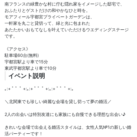
南フランスの緑豊かな村に佇む隠れ家をイメージした邸宅で、
おふたりとゲストだけの和やかなひと時を。
モアフィール宇都宮プライベートガーデンは、
一軒家を丸ごと貸切って、緑と光に包まれた
あたたかいおもてなしを叶えていただけるウエディングステージ
です。
《アクセス》
駐車場60台(無料)
宇都宮駅より車で15分
東武宇都宮駅より車で10分
イベント説明
｡:+ ﾟ ゜ﾟ +:｡:+ ﾟ ゜ﾟ +:｡:+ ﾟ ゜ﾟ +:｡
＼北関東でも珍しい綺麗な会場を貸し切って夢の婚活／
2人の出会いは特別友達にも家族にも自慢できる理想な出会い♪
きれいな会場で出会える婚活スタイルは、女性人気№1の新しい婚
活パーティーです！