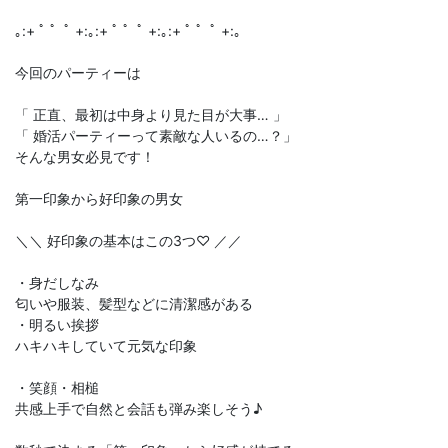
｡:+ ﾟ ゜ﾟ +:｡:+ ﾟ ゜ﾟ +:｡:+ ﾟ ゜ﾟ +:｡
今回のパーティーは
「 正直、最初は中身より見た目が大事… 」
「 婚活パーティーって素敵な人いるの…？」
そんな男女必見です！
第一印象から好印象の男女
＼＼ 好印象の基本はこの3つ♡ ／／
・身だしなみ
匂いや服装、髪型などに清潔感がある
・明るい挨拶
ハキハキしていて元気な印象
・笑顔・相槌
共感上手で自然と会話も弾み楽しそう♪