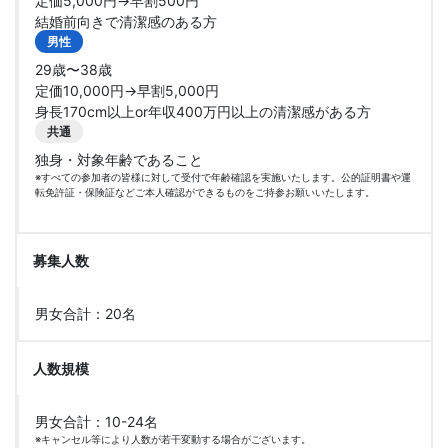
定価5,000円→早割500円
結婚前向きで清潔感のある方
男性
29歳〜38歳
定価10,000円→早割5,000円
身長170cm以上or年収400万円以上の清潔感がある方
共通
独身・対象年齢であること
※すべての参加者の皆様に対して受付で年齢確認を実施いたします。公的証明書や運
転免許証・保険証などご本人確認ができるものをご持参お願いいたします。
募集人数
男女合計：20名
人数規模
男女合計：10-24名
※キャンセル等により人数が若干変動する場合がございます。