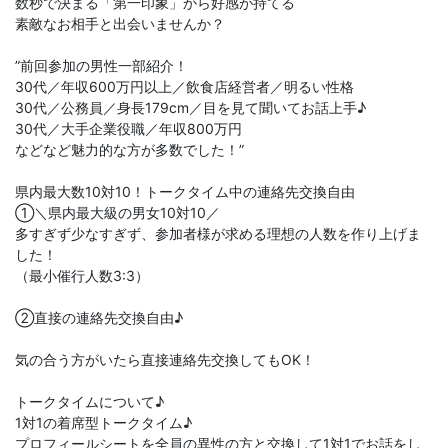
数秒で決まる「第一印象」から好感が持てる
素敵なお相手と出会いませんか？​​​​​​
”前回参加の男性一部紹介！
30代／年収600万円以上／飲食店経営者／明るい性格
30代／公務員／身長179cm／目を見て聞いてお話上手♪
30代／大手企業役職／年収800万円
などなど魅力的な方が多数でした！”
県内最大数10対10！トークタイム中の連絡先交換自由
①＼県内最大級の男女10対10／
多すぎず少なすぎず、参加者様が求める理想の人数を作り上げま
した！
（最小催行人数3:3）
②直接の連絡先交換自由♪
気の合う方がいたら直接連絡先交換してもOK！
トークタイムについて♪
1対1の着席型トークタイム♪
プロフィールシートを全員の異性の方と交換して1対1でお話をし