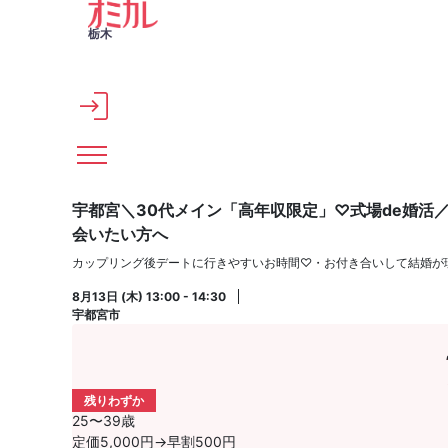
メインコンテンツへスキップ
栃木
宇都宮＼30代メイン「高年収限定」♡式場de婚活／
会いたい方へ
カップリング後デートに行きやすいお時間♡・お付き合いして結婚が
8月13日 (木) 13:00 - 14:30
宇都宮市
残りわずか
25〜39歳
定価5,000円→早割500円