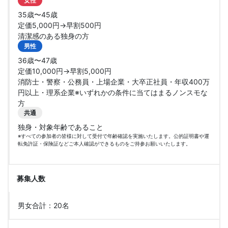
女性
35歳〜45歳
定価5,000円→早割500円
清潔感のある独身の方
男性
36歳〜47歳
定価10,000円→早割5,000円
消防士・警察・公務員・上場企業・大卒正社員・年収400万
円以上・理系企業※いずれかの条件に当てはまるノンスモな
方
共通
独身・対象年齢であること
※すべての参加者の皆様に対して受付で年齢確認を実施いたします。公的証明書や運
転免許証・保険証などご本人確認ができるものをご持参お願いいたします。
募集人数
男女合計：20名