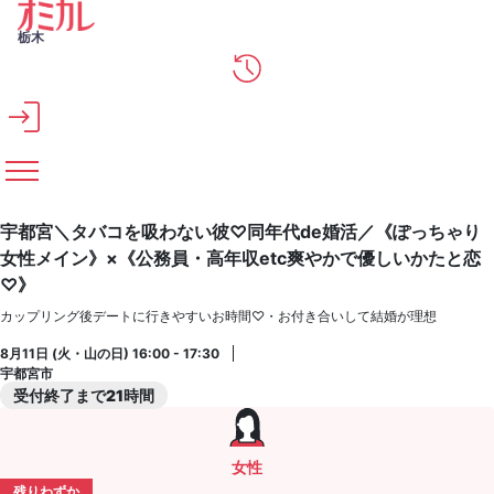
メインコンテンツへスキップ
栃木
宇都宮＼タバコを吸わない彼♡同年代de婚活／《ぽっちゃり
女性メイン》×《公務員・高年収etc爽やかで優しいかたと恋
♡》
カップリング後デートに行きやすいお時間♡・お付き合いして結婚が理想
8月11日 (火・山の日) 16:00 - 17:30
宇都宮市
受付終了まで21時間
女性
残りわずか