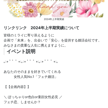
2024年上半期実績
リンクリンク 2024年上半期実績について
皆様のミライに寄り添えるように
企画で「未来」を、出会いで「安心」を提供する婚活会社です。
みなさまの貴重な人生に携えますように。
イベント説明
｡:+ ﾟ ゜ﾟ +:｡:+ ﾟ ゜ﾟ +:｡:+ ﾟ ゜ﾟ +:｡
あなたのそのままを好きでいてくれる
女性人気No.1「フェチ婚活」
【【企画内容】】
＼ ぽっちゃりor色白or童顔女性必見 ／
フェチ恋、しませんか？