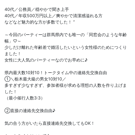
40代／公務員／穏やかで聞き上手
40代／年収500万円以上／爽やかで清潔感溢れる方
などなど魅力的な方が多数でした！ ”
～今回のパーティーは群馬県内でも唯一の「同窓会のような年齢
幅」♡～
少しだけ離れた年齢差で婚活したいという女性様のためにつくり
ました！
女性に大人気のパーティーなのでお早めに♪
県内最大数10対10！トークタイム中の連絡先交換自由
①＼栃木最大級の男女10対10／
多すぎず少なすぎず、参加者様が求める理想の人数を作り上げま
した！
（最小催行人数3:3）
②直接の連絡先交換自由♪
気の合う方がいたら直接連絡先交換してもOK！