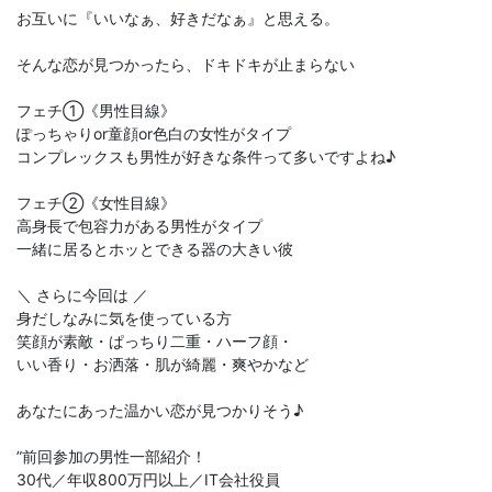
お互いに『いいなぁ、好きだなぁ』と思える。
そんな恋が見つかったら、ドキドキが止まらない
フェチ①《男性目線》
ぽっちゃりor童顔or色白の女性がタイプ
コンプレックスも男性が好きな条件って多いですよね♪
フェチ②《女性目線》
高身長で包容力がある男性がタイプ
一緒に居るとホッとできる器の大きい彼
＼ さらに今回は ／
身だしなみに気を使っている方
笑顔が素敵・ぱっちり二重・ハーフ顔・
いい香り・お洒落・肌が綺麗・爽やかなど
あなたにあった温かい恋が見つかりそう♪
”前回参加の男性一部紹介！
30代／年収800万円以上／IT会社役員