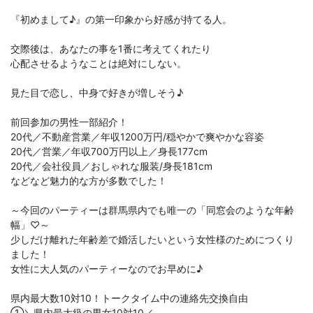
『初めまして♪』の第一印象から好感が持てる人。
交際後は、あなたの事を1番に考えてくれたり
心配させるようなことは絶対にしない。
見た目で恋し、中身で好きが増しそう♪
前回参加の男性一部紹介！
20代／不動産営業／年収1200万円/穏やかで爽やかな容姿
20代／営業／年収700万円以上／身長177cm
20代／会社役員／おしゃれな服装/身長181cm
などなど魅力的な方が多数でした！
～今回のパーティーは群馬県内でも唯一の「同窓会のような年齢
幅」♡～
少しだけ離れた年齢差で婚活したいという女性様のためにつくり
ました！
女性に大人気のパーティーなのでお早めに♪
県内最大数10対10！トークタイム中の連絡先交換自由
①＼県内最大級の男女10対10／