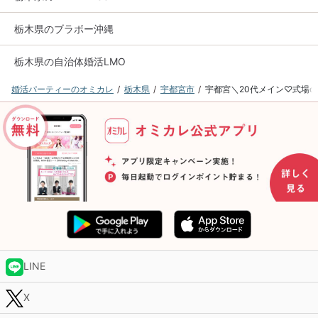
栃木県のブラボー沖縄
栃木県の自治体婚活LMO
婚活パーティーのオミカレ
栃木県
宇都宮市
宇都宮＼20代メイン♡式場
LINE
X