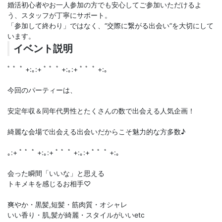
婚活初心者やお一人参加の方でも安心してご参加いただけるよ
う、スタッフが丁寧にサポート。
「参加して終わり」ではなく、“交際に繋がる出会い”を大切にして
います。
イベント説明
ﾟ ゜ﾟ +:｡:+ ﾟ ゜ﾟ +:｡:+ ﾟ ゜ﾟ +:｡
今回のパーティーは、
安定年収＆同年代男性とたくさんの数で出会える人気企画！
綺麗な会場で出会える出会いだからこそ魅力的な方多数♪
｡:+ ﾟ ゜ﾟ +:｡:+ ﾟ ゜ﾟ +:｡:+ ﾟ ゜ﾟ +:｡
会った瞬間「いいな」と思える
トキメキを感じるお相手♡
爽やか・黒髪,短髪・筋肉質・オシャレ
いい香り・肌,髪が綺麗・スタイルがいいetc