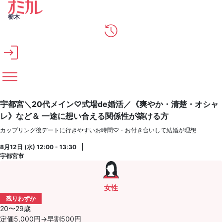
メインコンテンツへスキップ
栃木
宇都宮＼20代メイン♡式場de婚活／《爽やか・清楚・オシャ
レ》など＆ 一途に想い合える関係性が築ける方
カップリング後デートに行きやすいお時間♡・お付き合いして結婚が理想
8月12日 (水) 12:00 - 13:30
宇都宮市
女性
残りわずか
20〜29歳
定価5,000円→早割500円