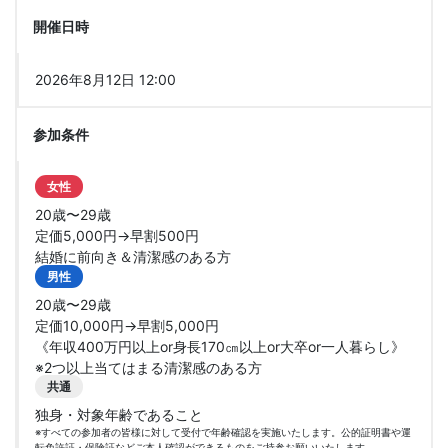
開催日時
2026年8月12日 12:00
参加条件
女性
20歳〜29歳
定価5,000円→早割500円
結婚に前向き＆清潔感のある方
男性
20歳〜29歳
定価10,000円→早割5,000円
《年収400万円以上or身長170㎝以上or大卒or一人暮らし》
※2つ以上当てはまる清潔感のある方
共通
独身・対象年齢であること
※すべての参加者の皆様に対して受付で年齢確認を実施いたします。公的証明書や運
転免許証・保険証などご本人確認ができるものをご持参お願いいたします。