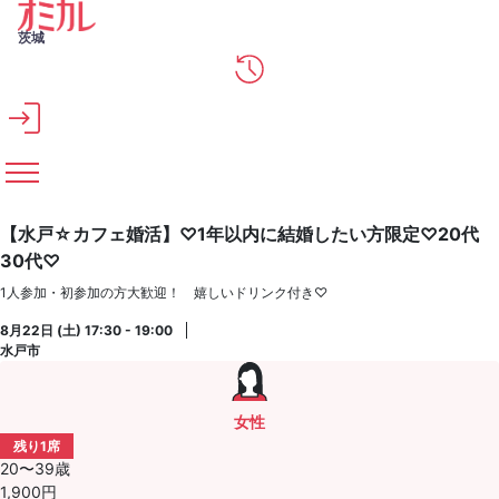
メインコンテンツへスキップ
茨城
【水戸☆カフェ婚活】♡1年以内に結婚したい方限定♡20代
30代♡
1人参加・初参加の方大歓迎！ 嬉しいドリンク付き♡
8月22日 (土) 17:30 - 19:00
水戸市
女性
残り1席
20〜39歳
1,900円