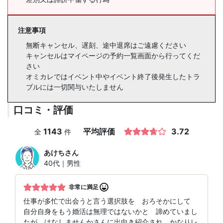
注意事項
無断キャンセル、遅刻、途中退席はご遠慮ください
キャンセルはマイページの予約一覧画面から行ってくだ
さい
オミカレではイベント中やイベント終了後発生したトラ
ブルには一切関与いたしません
口コミ・評価
1143
平均評価
3.72
全
件
あけち
さん
40代｜男性
非常に満足
仕事が多忙で出会うと言う選択肢を おろそかにして
自分自身をもう婚活は無理ではないかと 諦めていまし
たが はなしませんかさんに出向き紹介され かなりレ