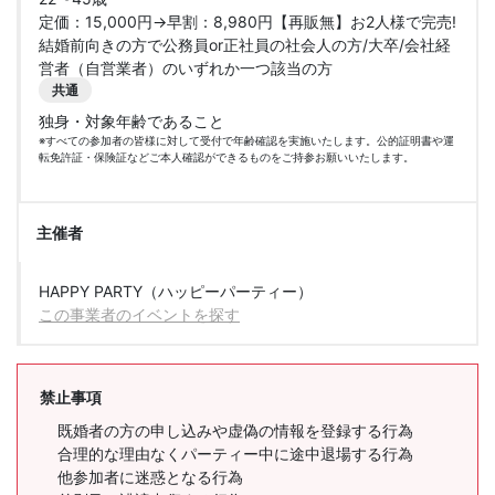
定価：15,000円→早割：8,980円【再販無】お2人様で完売!
結婚前向きの方で公務員or正社員の社会人の方/大卒/会社経
営者（自営業者）のいずれか一つ該当の方
共通
独身・対象年齢であること
※すべての参加者の皆様に対して受付で年齢確認を実施いたします。公的証明書や運
転免許証・保険証などご本人確認ができるものをご持参お願いいたします。
主催者
HAPPY PARTY（ハッピーパーティー）
この事業者のイベントを探す
禁止事項
既婚者の方の申し込みや虚偽の情報を登録する行為
合理的な理由なくパーティー中に途中退場する行為
他参加者に迷惑となる行為