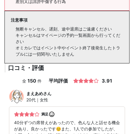
差別又は誹謗中傷する行為
注意事項
無断キャンセル、遅刻、途中退席はご遠慮ください
キャンセルはマイページの予約一覧画面から行ってくだ
さい
オミカレではイベント中やイベント終了後発生したトラ
ブルには一切関与いたしません
口コミ・評価
150
平均評価
3.91
全
件
まえあめ
さん
20代｜女性
満足
40分ずつの席替えがあったので、色んな人と話せる機会
があり、良かったです😊また、1人での参加でしたが、