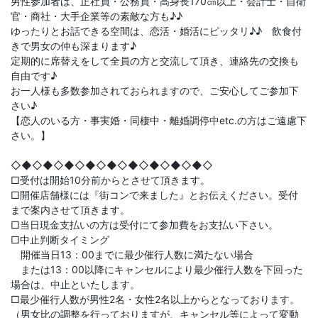
男性参加者は、正社員・公務員・高身長170㎝以上・会計士・自衛
官・商社・大手企業等の素敵な方も♪♪
ゆったりとお話できる空間は、恋活・婚活にピッタリ♪♪ 飲食付
きで男女の仲も深まります♪
定期的に席替えをして全員の方と交流して頂き、連絡先の交換も
自由です♪
お一人様も多数参加されておられますので、ご安心してご参加下
さい♪
【恋人のいる方・事実婚・同棲中・離婚調停中etc.の方はご遠慮下
さい。】
◇◆◇◆◇◆◇◆◇◆◇◆◇◆◇◆◇◆◇
□受付は開始10分前からとさせて頂きます。
□開催店舗様には『街コンで来ました』とお伝えください。受付
まで案内させて頂きます。
□当日現金支払いの方は受付にて参加費をお支払い下さい。
□中止判断タイミング
開催当日13：00までに最少催行人数に満たない場合
または13：00以降にキャンセルにより最少催行人数を下回った
場合は、中止といたします。
□最少催行人数が男性2名・女性2名以上からとなっております。
（男女比の調整を行っておりますが、キャンセル等によって変動