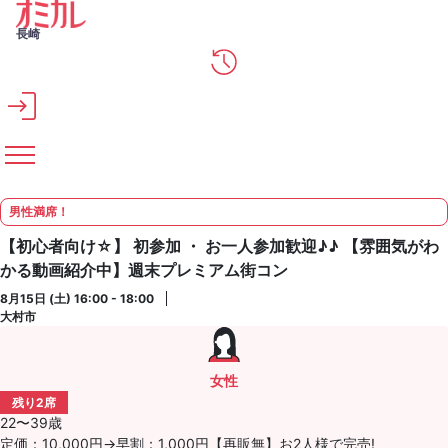
メインコンテンツへスキップ
長崎
男性満席！
【初心者向け☆】 初参加 ・ お一人参加歓迎♪♪ 【雰囲気がわ
かる動画紹介中】週末プレミアム街コン
8月15日 (土) 16:00 - 18:00
大村市
女性
残り2席
22〜39歳
定価：10,000円→早割：1,000円【再販無】お2人様で完売!