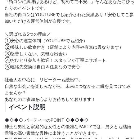
「街コンに興味はあるけど、初めてで不安…」そんなあなたにぴっ
たりのイベントです。
当社の街コンはYOUTUBEでも紹介された実績あり！安心してご参
加いただける運営体制が自慢です。
＼選ばれる5つの理由／
①安心の運営体制（YOUTUBEでも紹介）
②美味しい飲食付き（店舗により内容や有無は異なります）
③堅苦しくない、気軽な出会い
④おひとり参加も歓迎！スタッフが丁寧にサポート
⑤連絡先交換は自由＆任意なので安心
社会人を中心に、リピーターも続出中。
自然な出会いを楽しみながら、未来につながるご縁を見つけてみ
ませんか？
あなたのご参加を心よりお待ちしております！
イベント説明
◆◇◆◇ パーティーのPOINT ◇◆◇◆◇
紳士な男性と家庭的な女性との優雅なPARTYでは、男女とも結婚
意識の高い素敵な異性に出逢うことができます。