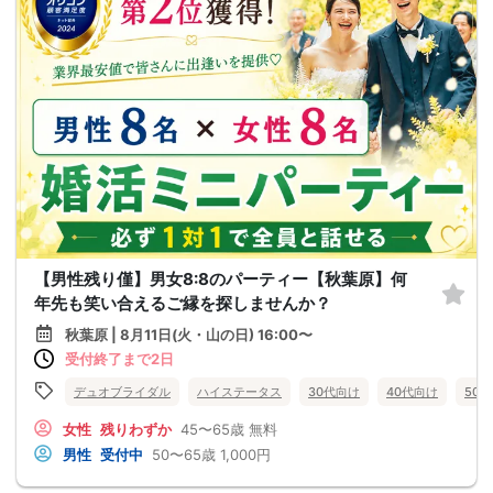
【男性残り僅】男女8:8のパーティー【秋葉原】何
年先も笑い合えるご縁を探しませんか？
秋葉原 | 8月11日(火・山の日) 16:00〜
受付終了まで2日
デュオブライダル
ハイステータス
30代向け
40代向け
50
女性
残りわずか
45〜65歳
無料
男性
受付中
50〜65歳
1,000円