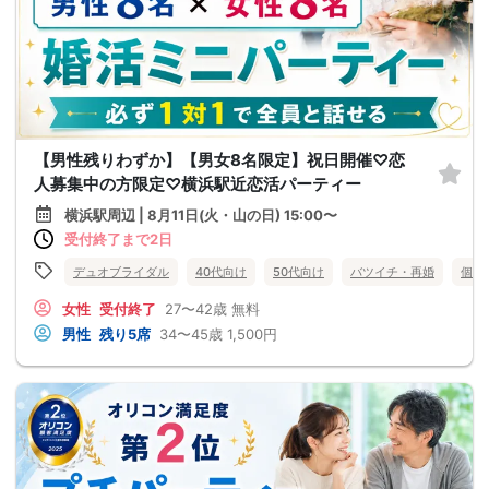
【男性残りわずか】【男女8名限定】祝日開催♡恋
人募集中の方限定♡横浜駅近恋活パーティー
横浜駅周辺 | 8月11日(火・山の日) 15:00〜
受付終了まで2日
デュオブライダル
40代向け
50代向け
バツイチ・再婚
個室
女性
受付終了
27〜42歳
無料
男性
残り5席
34〜45歳
1,500円