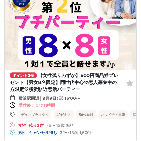
【女性残りわずか】500円商品券プレ
ポイント2倍
ゼント【男女8名限定】同世代中心♡恋人募集中の
方限定♡横浜駅近恋活パーティー
横浜駅周辺 | 8月9日(日) 15:00〜
受付終了まで11時間
デュオブライダル
40代向け
50代向け
バツイチ・再婚
個室
女性
残り3席
35〜45歳
無料
男性
キャンセル待ち
32〜48歳
1,500円