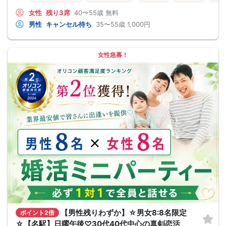
女性
残り3席
40〜55歳
無料
男性
キャンセル待ち
35〜55歳
1,000円
女性急募！
【男性残りわずか】☆男女8:8名限定
ポイント2倍
☆【名駅】日曜午後♡30代40代中心の真剣恋活