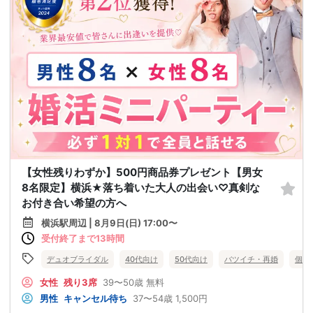
【女性残りわずか】500円商品券プレゼント【男女
8名限定】横浜★落ち着いた大人の出会い♡真剣な
お付き合い希望の方へ
横浜駅周辺 | 8月9日(日) 17:00〜
受付終了まで13時間
デュオブライダル
40代向け
50代向け
バツイチ・再婚
個室
女性
残り3席
39〜50歳
無料
男性
キャンセル待ち
37〜54歳
1,500円