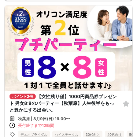
【女性残り僅】1000円商品券プレゼン
ポイント2倍
ト 男女8:8のパーティー【秋葉原】人生後半をもっ
と豊かにする出会い。
秋葉原 | 8月9日(日) 16:00〜
受付終了まで12時間
デュオブライダル
ハイステータス
30代向け
40代向け
50