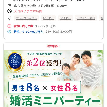
名古屋市その他 | 8月9日(日) 16:00〜
受付終了まで12時間
デュオブライダル
40代向け
50代向け
バツイチ・再婚
個室
女性
残り2席
30〜47歳
無料
男性
キャンセル待ち
28〜50歳
3,000円
男性急募！