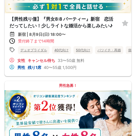
【男性残り僅】『男女8:8 パーティー』新宿 恋活
だってしたい！少しライトな婚活から楽しみたい♪
新宿 | 8月9日(日) 18:00〜
受付終了まで14時間
デュオブライダル
40代向け
50代向け
バツイチ・再婚
個室
女性
キャンセル待ち
33〜50歳
無料
男性
残り1席
40〜55歳
1,500円
男性急募！