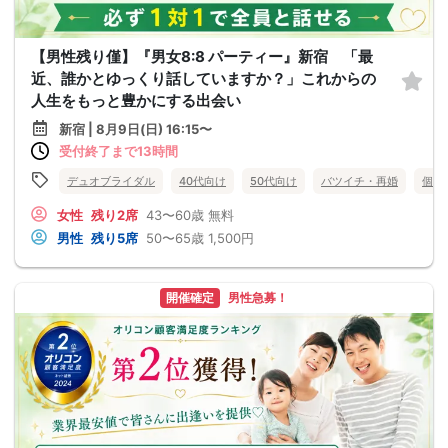
【男性残り僅】『男女8:8 パーティー』新宿 「最
近、誰かとゆっくり話していますか？」これからの
人生をもっと豊かにする出会い
新宿 | 8月9日(日) 16:15〜
受付終了まで13時間
デュオブライダル
40代向け
50代向け
バツイチ・再婚
個室
女性
残り2席
43〜60歳
無料
男性
残り5席
50〜65歳
1,500円
開催確定
男性急募！