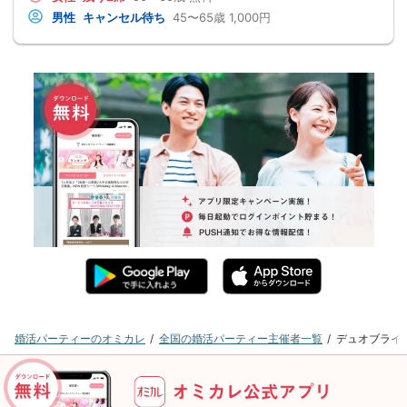
男性
キャンセル待ち
45〜65歳
1,000円
婚活パーティーのオミカレ
全国の婚活パーティー主催者一覧
デュオブライ