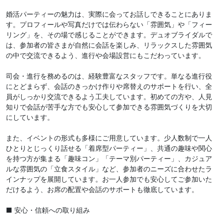
婚活パーティーの魅力は、実際に会ってお話しできることにありま
す。プロフィールや写真だけでは伝わらない「雰囲気」や「フィー
リング」を、その場で感じることができます。デュオブライダルで
は、参加者の皆さまが自然に会話を楽しみ、リラックスした雰囲気
の中で交流できるよう、進行や会場設営にもこだわっています。
司会・進行を務めるのは、経験豊富なスタッフです。単なる進行役
にとどまらず、会話のきっかけ作りや席替えのサポートを行い、全
員がしっかり交流できるよう工夫しています。初めての方や、人見
知りで会話が苦手な方でも安心して参加できる雰囲気づくりを大切
にしています。
また、イベントの形式も多様にご用意しています。少人数制で一人
ひとりとじっくり話せる「着席型パーティー」、共通の趣味や関心
を持つ方が集まる「趣味コン」「テーマ別パーティー」、カジュア
ルな雰囲気の「立食スタイル」など、参加者のニーズに合わせたラ
インナップを展開しています。お一人参加でも安心してご参加いた
だけるよう、お席の配置や会話のサポートも徹底しています。
■ 安心・信頼への取り組み