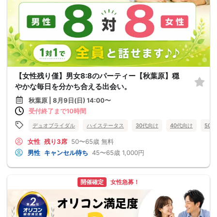
【女性残り僅】男女8:8のパーティー【秋葉原】穏
やかな毎日を分かち合える出会い。
秋葉原 | 8月9日(日) 14:00〜
受付終了まで10時間
デュオブライダル
ハイステータス
30代向け
40代向け
50
女性
残り3席
50〜65歳
無料
男性
キャンセル待ち
45〜65歳
1,000円
開催確定
女性急募！