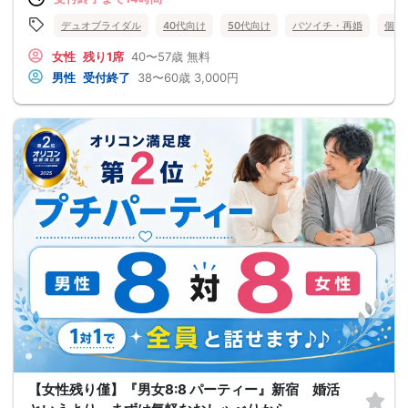
デュオブライダル
40代向け
50代向け
バツイチ・再婚
個室
女性
残り1席
40〜57歳
無料
男性
受付終了
38〜60歳
3,000円
【女性残り僅】『男女8:8 パーティー』新宿 婚活