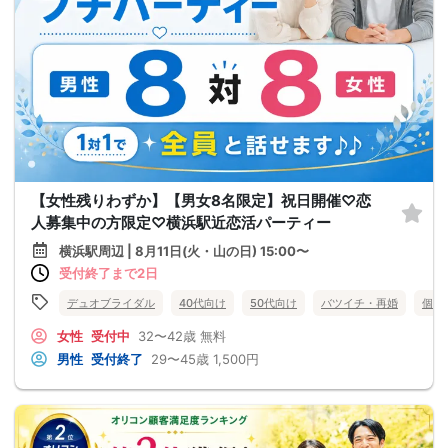
【女性残りわずか】【男女8名限定】祝日開催♡恋
人募集中の方限定♡横浜駅近恋活パーティー
横浜駅周辺 | 8月11日(火・山の日) 15:00〜
受付終了まで2日
デュオブライダル
40代向け
50代向け
バツイチ・再婚
個室
女性
受付中
32〜42歳
無料
男性
受付終了
29〜45歳
1,500円