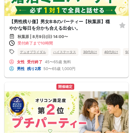
【男性残り僅】男女8:8のパーティー【秋葉原】穏
やかな毎日を分かち合える出会い。
秋葉原 | 8月9日(日) 14:00〜
受付終了まで10時間
デュオブライダル
ハイステータス
30代向け
40代向け
50
女性
受付終了
45〜65歳
無料
男性
残り2席
50〜65歳
1,000円
開催確定