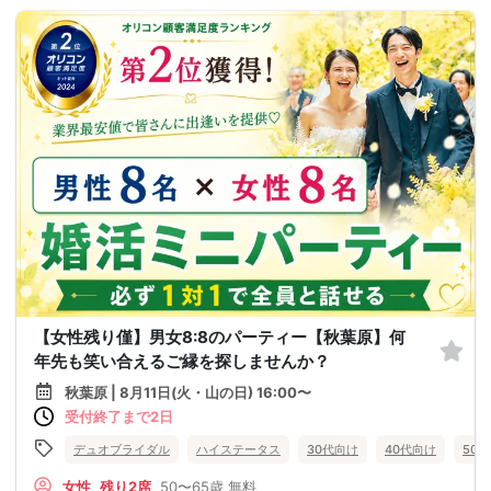
【女性残り僅】男女8:8のパーティー【秋葉原】何
年先も笑い合えるご縁を探しませんか？
秋葉原 | 8月11日(火・山の日) 16:00〜
受付終了まで2日
デュオブライダル
ハイステータス
30代向け
40代向け
50
女性
残り2席
50〜65歳
無料