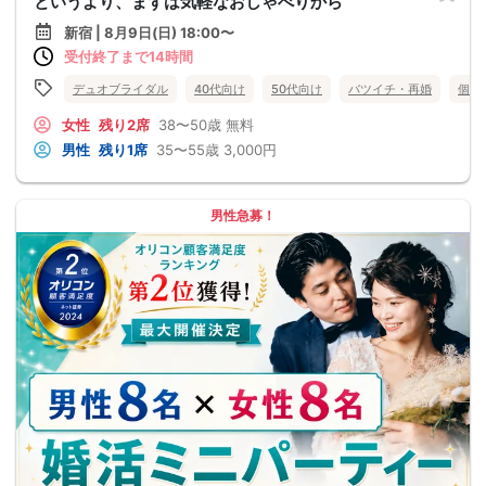
というより、まずは気軽なおしゃべりから
新宿 | 8月9日(日) 18:00〜
受付終了まで14時間
デュオブライダル
40代向け
50代向け
バツイチ・再婚
個室
女性
残り2席
38〜50歳
無料
男性
残り1席
35〜55歳
3,000円
男性急募！