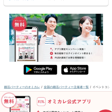
婚活パーティーのオミカレ
全国の婚活パーティー主催者一覧
イベントコン