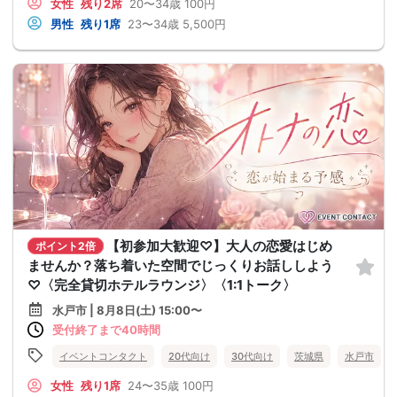
女性
残り2席
20〜34歳
100円
男性
残り1席
23〜34歳
5,500円
【初参加大歓迎♡】大人の恋愛はじめ
ポイント2倍
ませんか？落ち着いた空間でじっくりお話ししよう
♡〈完全貸切ホテルラウンジ〉〈1:1トーク〉
水戸市 | 8月8日(土) 15:00〜
受付終了まで40時間
イベントコンタクト
20代向け
30代向け
茨城県
水戸市
女性
残り1席
24〜35歳
100円