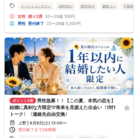
イベントコンタクト
20代向け
30代向け
趣味コン
千葉県
女性
残り2席
20〜29歳
100円
男性
受付終了
20〜29歳
5,500円
男性急募！！【この夏、本気の恋を】
ポイント2倍
結婚に真剣な方限定♡将来を見据えた出会い〈1対1
トーク〉〈連絡先自由交換〉
上野 | 8月8日(土) 13:00〜
受付終了まで38時間