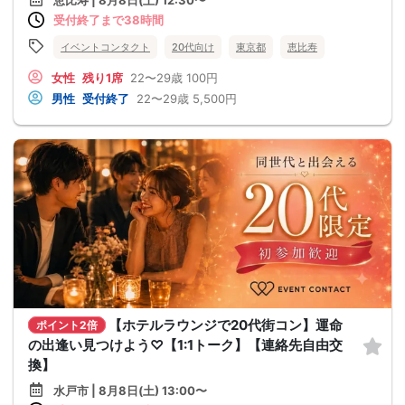
恵比寿 | 8月8日(土) 12:30〜
受付終了まで38時間
イベントコンタクト
20代向け
東京都
恵比寿
女性
残り1席
22〜29歳
100円
男性
受付終了
22〜29歳
5,500円
【ホテルラウンジで20代街コン】運命
ポイント2倍
の出逢い見つけよう♡【1:1トーク】【連絡先自由交
換】
水戸市 | 8月8日(土) 13:00〜