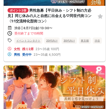
男性急募【平日休み・シフト制の方必
ポイント2倍
見】同じ休みの人と自然に出会える♡同世代街コン
〈1:1交流特化型街コン〉
渋谷 | 8月7日(金) 13:30〜
受付終了まで15時間
イベントコンタクト
20代向け
30代向け
東京都
渋谷
女性
残り2席
23〜35歳
100円
男性
受付中
23〜35歳
4,500円