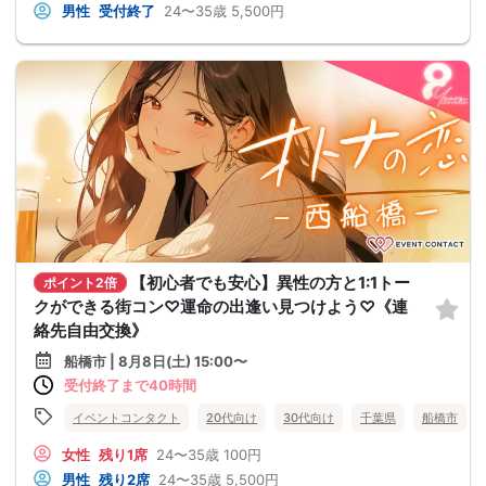
男性
受付終了
24〜35歳
5,500円
【初心者でも安心】異性の方と1:1トー
ポイント2倍
クができる街コン♡運命の出逢い見つけよう♡《連
絡先自由交換》
船橋市 | 8月8日(土) 15:00〜
受付終了まで40時間
イベントコンタクト
20代向け
30代向け
千葉県
船橋市
女性
残り1席
24〜35歳
100円
男性
残り2席
24〜35歳
5,500円