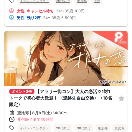
イベントコンタクト
20代向け
東京都
上野
女性
キャンセル待ち
24〜35歳
100円
男性
残り2席
24〜35歳
5,500円
【アラサー街コン】大人の恋活♡1対1
ポイント2倍
トークで初心者大歓迎！ 〈連絡先自由交換〉〈18名
限定〉
恵比寿 | 8月8日(土) 14:30〜
受付終了まで40時間
イベントコンタクト
20代向け
30代向け
東京都
恵比寿