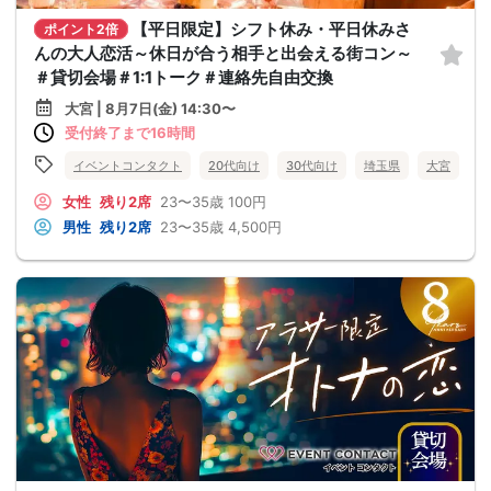
【平日限定】シフト休み・平日休みさ
ポイント2倍
んの大人恋活～休日が合う相手と出会える街コン～
＃貸切会場＃1:1トーク＃連絡先自由交換
大宮 | 8月7日(金) 14:30〜
受付終了まで16時間
イベントコンタクト
20代向け
30代向け
埼玉県
大宮
女性
残り2席
23〜35歳
100円
男性
残り2席
23〜35歳
4,500円