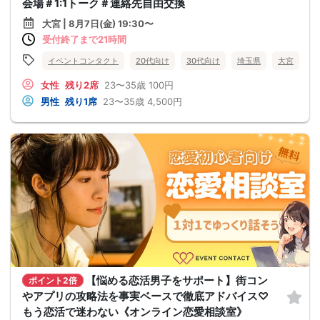
会場＃1:1トーク＃連絡先自由交換
大宮 | 8月7日(金) 19:30〜
受付終了まで21時間
イベントコンタクト
20代向け
30代向け
埼玉県
大宮
女性
残り2席
23〜35歳
100円
男性
残り1席
23〜35歳
4,500円
【悩める恋活男子をサポート】街コン
ポイント2倍
やアプリの攻略法を事実ベースで徹底アドバイス♡
もう恋活で迷わない《オンライン恋愛相談室》