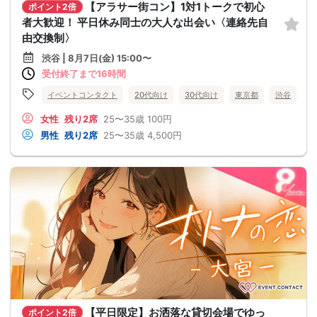
【アラサー街コン】1対1トークで初心
ポイント2倍
者大歓迎！ 平日休み同士の大人な出会い〈連絡先自
由交換制〉
渋谷 | 8月7日(金) 15:00〜
受付終了まで16時間
イベントコンタクト
20代向け
30代向け
東京都
渋谷
女性
残り2席
25〜35歳
100円
男性
残り2席
25〜35歳
4,500円
【平日限定】お洒落な貸切会場でゆっ
ポイント2倍