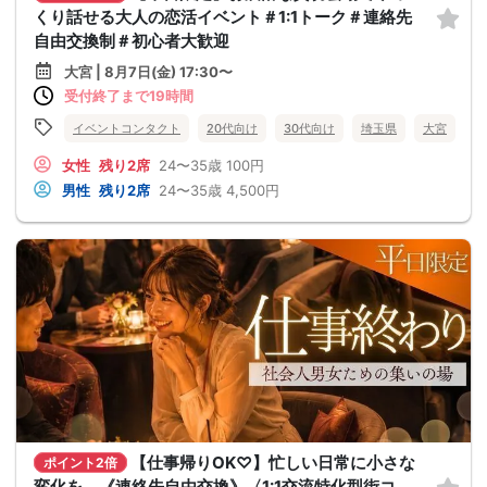
くり話せる大人の恋活イベント＃1:1トーク＃連絡先
自由交換制＃初心者大歓迎
大宮 | 8月7日(金) 17:30〜
受付終了まで19時間
イベントコンタクト
20代向け
30代向け
埼玉県
大宮
女性
残り2席
24〜35歳
100円
男性
残り2席
24〜35歳
4,500円
【仕事帰りOK♡】忙しい日常に小さな
ポイント2倍
変化を。《連絡先自由交換》〈1:1交流特化型街コ