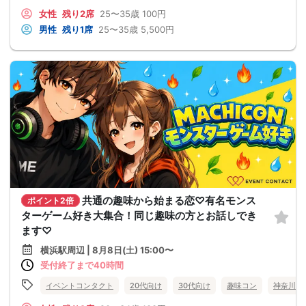
女性
残り2席
25〜35歳
100円
男性
残り1席
25〜35歳
5,500円
共通の趣味から始まる恋♡有名モンス
ポイント2倍
ターゲーム好き大集合！同じ趣味の方とお話しでき
ます♡
横浜駅周辺 | 8月8日(土) 15:00〜
受付終了まで40時間
イベントコンタクト
20代向け
30代向け
趣味コン
神奈川県