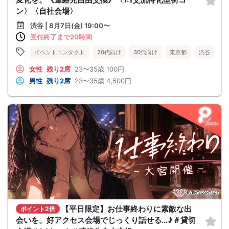
ン〉〈自社会場〉
渋谷 | 8月7日(金) 19:00〜
受付終了まで20時間
イベントコンタクト
20代向け
30代向け
東京都
渋谷
女性
残り2席
23〜35歳
100円
男性
残り2席
23〜35歳
4,500円
【平日限定】お仕事終わりに素敵な出
ポイント2倍
会いを。好アクセス会場でじっくり話せる...♪＃貸切