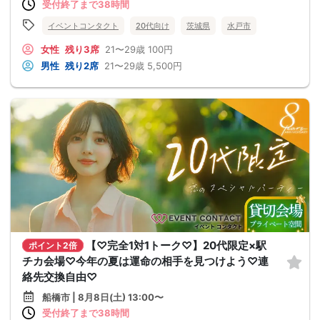
受付終了まで38時間
イベントコンタクト
20代向け
茨城県
水戸市
女性
残り3席
21〜29歳
100円
男性
残り2席
21〜29歳
5,500円
【♡完全1対1トーク♡】20代限定×駅
ポイント2倍
チカ会場♡今年の夏は運命の相手を見つけよう♡連
絡先交換自由♡
船橋市 | 8月8日(土) 13:00〜
受付終了まで38時間