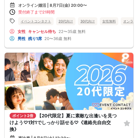
オンライン婚活 | 8月7日(金) 20:00〜
受付終了まで21時間
イベントコンタクト
20代向け
30代向け
女性無料
オンライ
女性
キャンセル待ち
22〜35歳
無料
男性
残り1席
20〜36歳
無料
【20代限定】夏に素敵な出逢いを見つ
ポイント2倍
けよう♡1対1でしっかり話せる♡《連絡先自由交
換》