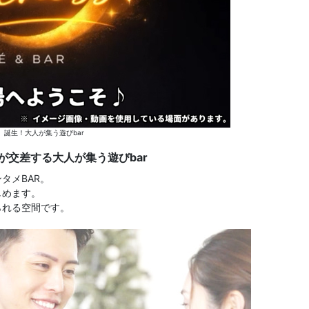
介】誕生！大人が集う遊びbar
が交差する大人が集う遊びbar
タメBAR。
しめます。
られる空間です。