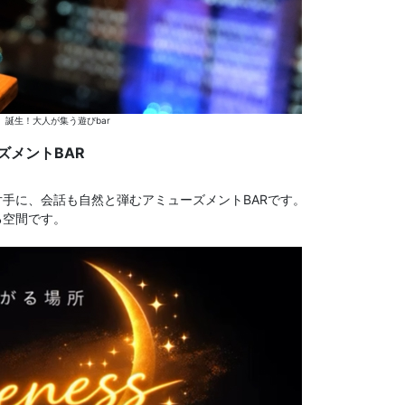
介】誕生！大人が集う遊びbar
ズメントBAR
手に、会話も自然と弾むアミューズメントBARです。
る空間です。