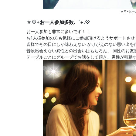
☆♡+お一
☆♡+お一人参加多数.゜+.♡
お一人参加も非常に多いです！！
お1人様参加の方も気軽にご参加頂けるようサポートさせ
皆様でその日にしか味わえない かけがえのない思い出を
普段出会えない異性との出会いはもちろん、 同性のお友
テーブルごとにグループでお話をして頂き、男性が移動する