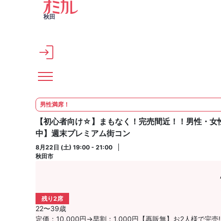
メインコンテンツへスキップ
秋田
男性満席！
【初心者向け☆】まもなく！完売間近！！男性・女性
中】週末プレミアム街コン
8月22日 (土) 19:00 - 21:00
秋田市
残り2席
22〜39歳
定価：10,000円→早割：1,000円【再販無】お2人様で完売!