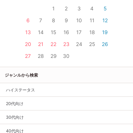
1
2
3
4
5
6
7
8
9
10
11
12
13
14
15
16
17
18
19
20
21
22
23
24
25
26
27
28
29
30
ジャンルから検索
ハイステータス
20代向け
30代向け
40代向け