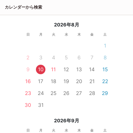
カレンダーから検索
2026年8月
日
月
火
水
木
金
土
1
2
3
4
5
6
7
8
9
10
11
12
13
14
15
16
17
18
19
20
21
22
23
24
25
26
27
28
29
30
31
2026年9月
日
月
火
水
木
金
土