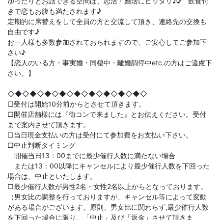
ゆったりとお話できる空間は、恋活・婚活にピッタリ♪♪ 飲食付
きで恋もお腹も満たされます♪
定期的に席替えをして全員の方と交流して頂き、連絡先の交換も
自由です♪
お一人様も多数参加されておられますので、ご安心してご参加下
さい♪
【恋人のいる方・事実婚・同棲中・離婚調停中etc.の方はご遠慮下
さい。】
◇◆◇◆◇◆◇◆◇◆◇◆◇◆◇◆◇◆◇
□受付は開始10分前からとさせて頂きます。
□開催店舗様には『街コンで来ました』とお伝えください。受付
まで案内させて頂きます。
□当日現金支払いの方は受付にて参加費をお支払い下さい。
□中止判断タイミング
開催当日13：00までに最少催行人数に満たない場合
または13：00以降にキャンセルにより最少催行人数を下回った
場合は、中止といたします。
□最少催行人数が男性2名・女性2名以上からとなっております。
（男女比の調整を行っておりますが、キャンセル等によって変動
がある場合がございます。原則、男女比に関わらず,最少催行人数
を下回った場合に限り、「中止」及び「返金」させて頂きま