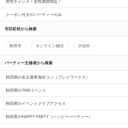
男性チャンス！女性満席間近！
クーポン付きのパーティーのみ
市区町村から検索
秋田市
オンライン婚活
大仙市
パーティー主催者から検索
秋田県の名古屋東海街コン（プレイワークス）
秋田県のTMSイベント
秋田県のイベントクラブアクセス
秋田県のHAPPY PARTY（ハッピーパーティー）