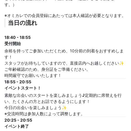
す。）
※オミカレでの会員登録にあたっては本人確認が必要となります。
当日の流れ
18:40 - 18:55
受付開始
余裕を持ってご参加いただくため、10分前の到着をおすすめしま
す！
スタッフがお待ちしていますので、直接店内へお越しください✨
ご年齢確認のため、身分証をご準備ください。
時間厳守でお願いいたします！
18:55 - 20:55
イベントスタート！
素敵な出会いのスタートを楽しみましょう♪定期的に席替えを行
い、たくさんの方とお話できるようにします！
今日の出会いを楽しみましょう✨
※交流時間は参加人数によって調整します。
20:25 - 20:55
イベント終了