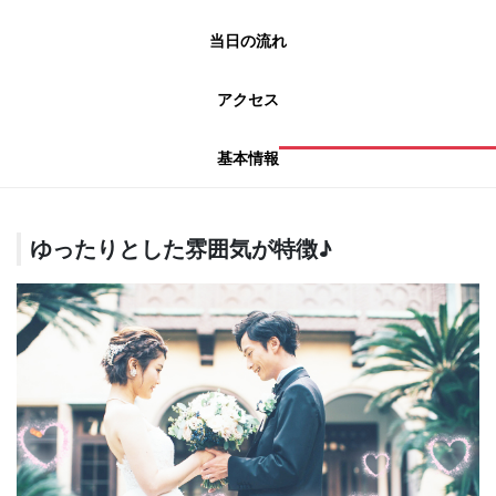
当日の流れ
アクセス
基本情報
ゆったりとした雰囲気が特徴♪