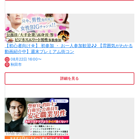
【初心者向け☆】 初参加 ・ お一人参加歓迎♪♪ 【雰囲気がわかる
動画紹介中】週末プレミアム街コン
08月22日 16:00〜
秋田市
詳細を見る