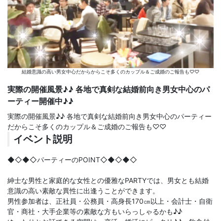
結婚意識の高い男女中心だからからこそ多くのカップル＆ご成婚のご報告も♡♡
実際の開催風景♪♪ 各地で真剣な結婚前向き男女中心のパ
ーティー開催中♪♪
実際の開催風景♪♪ 各地で真剣な結婚前向き男女中心のパーティー
だからこそ多くのカップル＆ご成婚のご報告も♡♡
イベント説明
◆◇◆◇パーティーのPOINT◇◆◇◆◇
紳士な男性と家庭的な女性との優雅なPARTYでは、男女とも結婚
意識の高い素敵な異性に出逢うことができます。
男性参加者は、正社員・公務員・高身長170㎝以上・会計士・自衛
官・商社・大手企業等の素敵な方もいらっしゃるかも♪♪