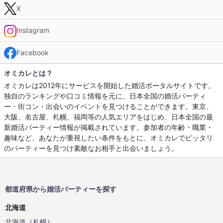
X
Instagram
Facebook
オミカレとは？
オミカレは2012年にサービスを開始した婚活ポータルサイトです。
独自のランキングや口コミ情報を元に、日本全国の婚活パーティ
ー・街コン・出会いのイベントを見つけることができます。東京、
大阪、名古屋、札幌、福岡等の人気エリアをはじめ、日本全国の最
新婚活パーティー情報が掲載されています。参加者の年齢・職業・
趣味など、あなたが重視したい条件をもとに、オミカレでピッタリ
のパーティーを見つけ素敵なお相手と出会いましょう。
都道府県から婚活パーティーを探す
北海道
北海道
（
札幌
）