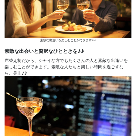
素敵な出逢いを楽しむことができます♪♪
素敵な出会いと贅沢なひとときを♪♪
席替え制だから、シャイな方でもたくさんの人と素敵な出逢いを
楽しむことができます。素敵な人たちと楽しい時間を過ごすな
ら、是非♪♪