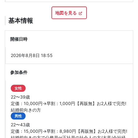
地図を見る
基本情報
開催日時
2026年8月8日 18:55
参加条件
女性
22〜39歳
定価：10,000円→早割：1,000円【再販無】お2人様で完売!
結婚前向きの方
男性
22〜43歳
定価：15,000円→早割：8,980円【再販無】お2人様で完売!
結婚前向きの方で公務員or正社員の社会人の方/大卒/会社経