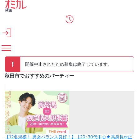
メインコンテンツへスキップ
秋田
開催中止されたため募集は終了しています。
秋田市でおすすめのパーティー
【12名規模！ 男女バランス良好！】【20･30代中心★高身長or正