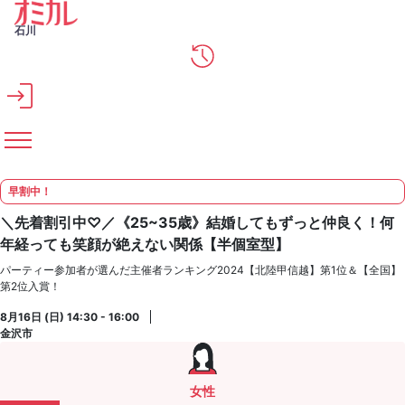
メインコンテンツへスキップ
石川
早割中！
＼先着割引中♡／《25~35歳》結婚してもずっと仲良く！何
年経っても笑顔が絶えない関係【半個室型】
パーティー参加者が選んだ主催者ランキング2024【北陸甲信越】第1位＆【全国】
第2位入賞！
8月16日 (日) 14:30 - 16:00
金沢市
女性