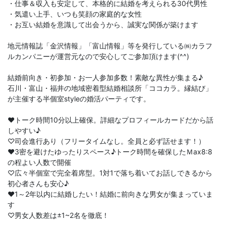
・仕事＆収入も安定して、本格的に結婚を考えられる30代男性
・気遣い上手、いつも笑顔の家庭的な女性
・お互い結婚を意識して出会うから、誠実な関係が築けます
地元情報誌「金沢情報」「富山情報」等を発行している㈱カラフ
ルカンパニーが運営元なので安心してご参加頂けます(^^)
結婚前向き・初参加・お一人参加多数！素敵な異性が集まる♪
石川・富山・福井の地域密着型結婚相談所「ココカラ。縁結び」
が主催する半個室styleの婚活パーティです。
♥トーク時間10分以上確保。詳細なプロフィールカードだから話
しやすい♪
♡司会進行あり（フリータイムなし。全員と必ず話せます！）
♥3密を避けたゆったりスペース♪トーク時間を確保したＭax8:8
の程よい人数で開催
♡広々半個室で完全着席型。1対1で落ち着いてお話しできるから
初心者さんも安心♪
♥1～2年以内に結婚したい！結婚に前向きな男女が集まっていま
す
♡男女人数差は±1~2名を徹底！