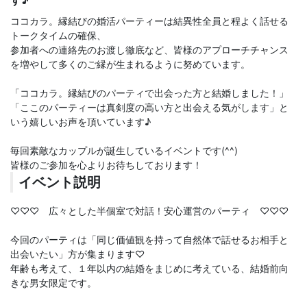
す♪
ココカラ。縁結びの婚活パーティーは結異性全員と程よく話せる
トークタイムの確保、
参加者への連絡先のお渡し徹底など、皆様のアプローチチャンス
を増やして多くのご縁が生まれるように努めています。
「ココカラ。縁結びのパーティで出会った方と結婚しました！」
「ここのパーティーは真剣度の高い方と出会える気がします」と
いう嬉しいお声を頂いています♪
毎回素敵なカップルが誕生しているイベントです(^^)
皆様のご参加を心よりお待ちしております！
イベント説明
♡♡♡ 広々とした半個室で対話！安心運営のパーティ ♡♡♡
今回のパーティは「同じ価値観を持って自然体で話せるお相手と
出会いたい」方が集まります♡
年齢も考えて、１年以内の結婚をまじめに考えている、結婚前向
きな男女限定です。