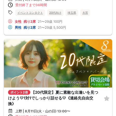
受付終了まで36時間
イベントコンタクト
20代向け
埼玉県
大宮
女性
残り2席
21〜29歳
100円
男性
残り2席
21〜29歳
5,500円
【20代限定】夏に素敵な出逢いを見つ
ポイント2倍
けよう♡1対1でしっかり話せる♡《連絡先自由交
換》
上野 | 8月11日(火・山の日) 13:00〜