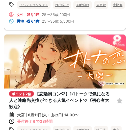
イベントコンタクト
20代向け
30代向け
東京都
恵比寿
女性
残り1席
25〜35歳
100円
男性
残り1席
25〜35歳
5,500円
【恋活街コン♡】1:1トークで気になる
ポイント2倍
人と連絡先交換ができる人気イベント♡《初心者大
歓迎》
大宮 | 8月11日(火・山の日) 14:30〜
受付終了まで38時間