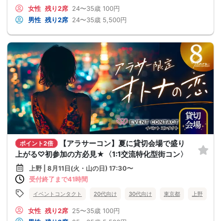
女性
残り2席
24〜35歳
100円
男性
残り2席
24〜35歳
5,500円
【アラサーコン】夏に貸切会場で盛り
ポイント2倍
上がる♡初参加の方必見★〈1:1交流特化型街コン〉
上野 | 8月11日(火・山の日) 17:30〜
受付終了まで41時間
イベントコンタクト
20代向け
30代向け
東京都
上野
女性
残り2席
25〜35歳
100円