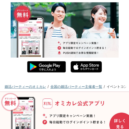
婚活パーティーのオミカレ
全国の婚活パーティー主催者一覧
イベントコン