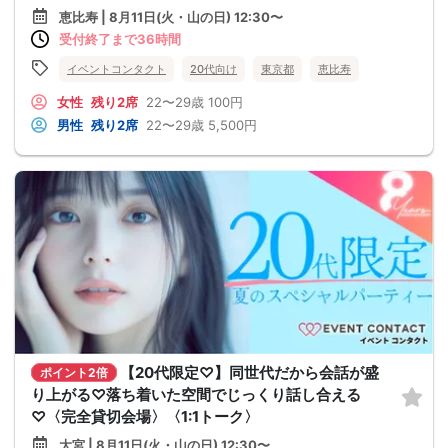
恵比寿 | 8月11日(火・山の日) 12:30〜
受付終了まで36時間
イベントコンタクト
20代向け
東京都
恵比寿
女性
残り2席
22〜29歳
100円
男性
残り2席
22〜29歳
5,500円
【20代限定♡】同世代だから会話が盛
ポイント2倍
り上がる♡落ち着いた空間でじっくり話し合える
♡〈完全貸切会場〉〈1:1トーク〉
大宮 | 8月11日(火・山の日) 12:30〜