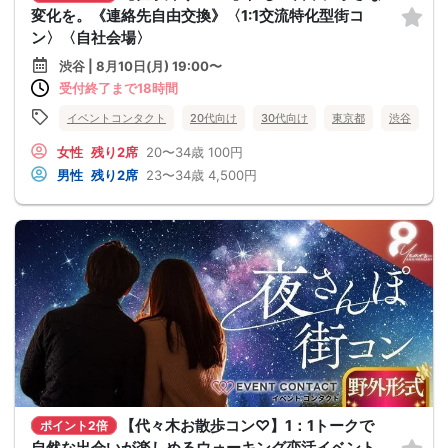
変化を。《連絡先自由交換》〈1:1交流特化型街コ
ン〉〈自社会場〉
渋谷 | 8月10日(月) 19:00〜
受付終了まで18時間
イベントコンタクト
20代向け
30代向け
東京都
渋谷
女性
残り2席
20〜34歳
100円
男性
残り2席
23〜34歳
4,500円
【代々木お散歩コン♡】1：1トークで
ポイント2倍
自然な出会いが楽しめるウォーキング恋活イベント