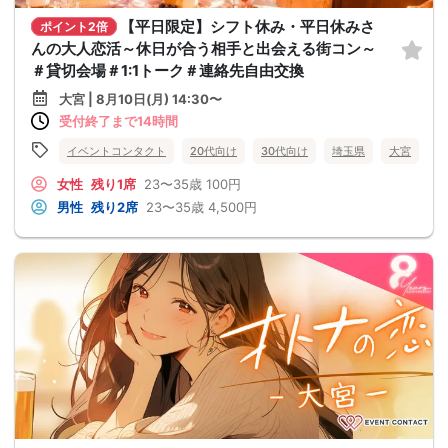
【平日限定】シフト休み・平日休みさ
ポイント2倍
んの大人恋活～休日が合う相手と出会える街コン～
＃貸切会場＃1:1トーク＃連絡先自由交換
大宮 | 8月10日(月) 14:30〜
受付終了まで14時間
イベントコンタクト
20代向け
30代向け
埼玉県
大宮
女性
残り1席
23〜35歳
100円
男性
残り2席
23〜35歳
4,500円