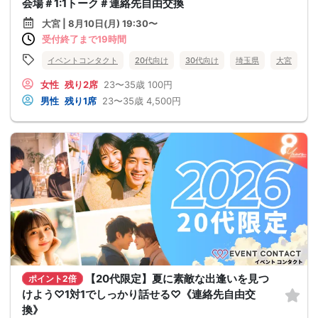
会場＃1:1トーク＃連絡先自由交換
大宮 | 8月10日(月) 19:30〜
受付終了まで19時間
イベントコンタクト
20代向け
30代向け
埼玉県
大宮
女性
残り2席
23〜35歳
100円
男性
残り1席
23〜35歳
4,500円
【20代限定】夏に素敵な出逢いを見つ
ポイント2倍
けよう♡1対1でしっかり話せる♡《連絡先自由交
換》