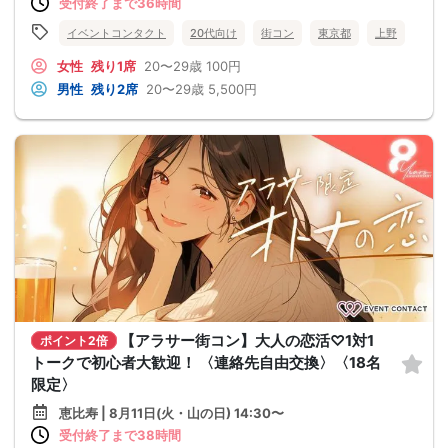
受付終了まで36時間
イベントコンタクト
20代向け
街コン
東京都
上野
女性
残り1席
20〜29歳
100円
男性
残り2席
20〜29歳
5,500円
【アラサー街コン】大人の恋活♡1対1
ポイント2倍
トークで初心者大歓迎！ 〈連絡先自由交換〉〈18名
限定〉
恵比寿 | 8月11日(火・山の日) 14:30〜
受付終了まで38時間