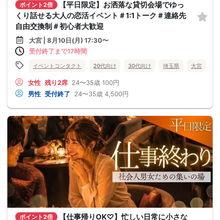
【平日限定】お洒落な貸切会場でゆっ
ポイント2倍
くり話せる大人の恋活イベント＃1:1トーク＃連絡先
自由交換制＃初心者大歓迎
大宮 | 8月10日(月) 17:30〜
受付終了まで17時間
イベントコンタクト
20代向け
30代向け
埼玉県
大宮
女性
残り2席
24〜35歳
100円
男性
受付終了
24〜35歳
4,500円
【仕事帰りOK♡】忙しい日常に小さな
ポイント2倍