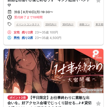
♡
渋谷 | 8月10日(月) 19:30〜
受付終了まで19時間
イベントコンタクト
20代向け
30代向け
体験コン
東京都
女性
残り2席
23〜35歳
100円
男性
残り2席
23〜35歳
4,500円
【平日限定】お仕事終わりに素敵な出
ポイント2倍
会いを。好アクセス会場でじっくり話せる...♪＃貸切