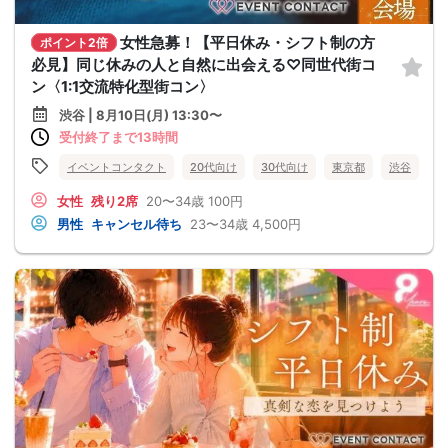
女性急募！【平日休み・シフト制の方
ポイント2倍
必見】同じ休みの人と自然に出会える♡同世代街コ
ン〈1:1交流特化型街コン〉
渋谷 | 8月10日(月) 13:30〜
受付終了まで13時間
イベントコンタクト
20代向け
30代向け
東京都
渋谷
女性
残り2席
20〜34歳
100円
男性
キャンセル待ち
23〜34歳
4,500円