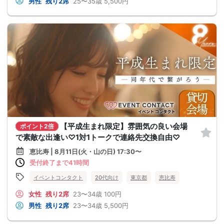
男性
残り2席
25〜35歳
5,500円
【平成生まれ限定】雰囲気の良い会場
ポイント2倍
で素敵な出逢い♡1対1トークで連絡先交換自由♡
恵比寿 | 8月11日(火・山の日) 17:30〜
受付終了まで41時間
イベントコンタクト
20代向け
東京都
恵比寿
女性
残り2席
23〜34歳
100円
男性
残り2席
23〜34歳
5,500円