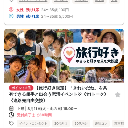
イベントコンタクト
20代向け
30代向け
埼玉県
大宮
女性
残り1席
24〜35歳
100円
男性
残り1席
24〜35歳
5,500円
【旅行好き限定】「きれいだね」を共
ポイント2倍
有できる相手と出会う恋活イベント♡《1:1トーク》
《連絡先自由交換》
上野 | 8月11日(火・山の日) 15:00〜
受付終了まで38時間
イベントコンタクト
20代向け
30代向け
趣味コン
東京都