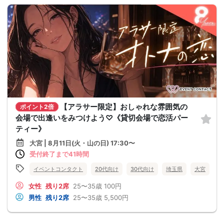
【アラサー限定】おしゃれな雰囲気の
ポイント2倍
会場で出逢いをみつけよう♡《貸切会場で恋活パー
ティー》
大宮 | 8月11日(火・山の日) 17:30〜
受付終了まで41時間
イベントコンタクト
20代向け
30代向け
埼玉県
大宮
女性
残り2席
25〜35歳
100円
男性
残り2席
25〜35歳
5,500円