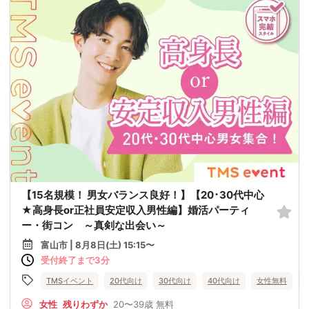
【15名規模！ 男女バランス良好！】【20･30代中心
★高身長or正社員安定収入男性編】婚活パーティ
ー・街コン ～真剣な出会い～
富山市 | 8月8日(土) 15:15〜
受付終了まで3分
TMSイベント
20代向け
30代向け
40代向け
女性無料
女性
残りわずか
20〜39歳
無料