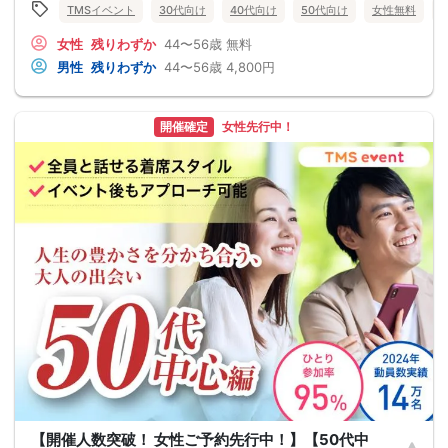
TMSイベント
30代向け
40代向け
50代向け
女性無料
女性
残りわずか
44〜56歳
無料
男性
残りわずか
44〜56歳
4,800円
開催確定
女性先行中！
【開催人数突破！ 女性ご予約先行中！】【50代中