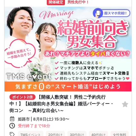
開催確定
男性先行中！
【開催人数突破！ 男性ご予約先行
ポイント2倍
中！】【結婚前向き男女集合編】婚活パーティー・
街コン ～真剣な出会い～
姫路市 | 8月8日(土) 15:30〜
受付終了まで18分
TMSイベント
20代向け
30代向け
40代向け
女性無料