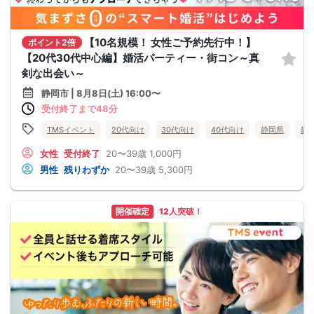
【10名規模！ 女性ご予約先行中！】
ポイント2倍
【20代30代中心編】婚活パーティー・街コン～真
剣な出会い～
静岡市 | 8月8日(土) 16:00〜
受付終了まで48分
TMSイベント
20代向け
30代向け
40代向け
静岡県
静
女性
受付終了
20〜39歳
1,000円
男性
残りわずか
20〜39歳
5,300円
開催確定
12人突破！