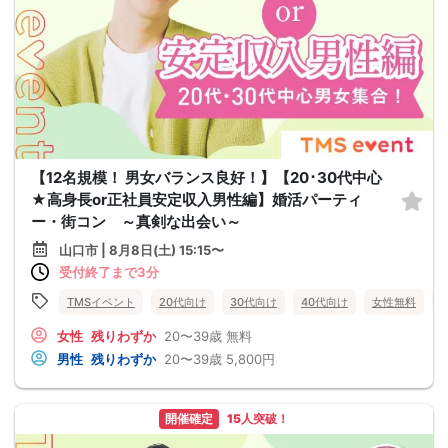
【12名規模！ 男女バランス良好！】【20･30代中心
★高身長or正社員安定収入男性編】婚活パーティ
ー・街コン ～真剣な出会い～
山口市 | 8月8日(土) 15:15〜
受付終了まで3分
TMSイベント
20代向け
30代向け
40代向け
女性無料
女性
残りわずか
20〜39歳
無料
男性
残りわずか
20〜39歳
5,800円
開催確定
15人突破！