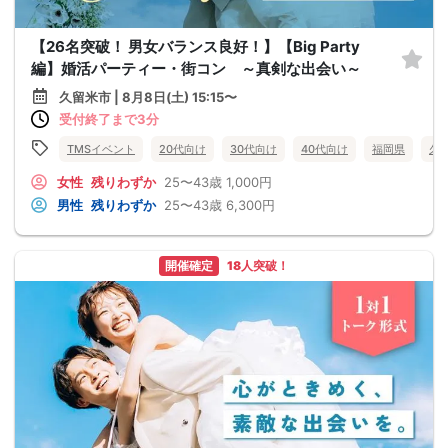
【26名突破！ 男女バランス良好！】【Big Party
編】婚活パーティー・街コン ～真剣な出会い～
久留米市 | 8月8日(土) 15:15〜
受付終了まで3分
TMSイベント
20代向け
30代向け
40代向け
福岡県
久
女性
残りわずか
25〜43歳
1,000円
男性
残りわずか
25〜43歳
6,300円
開催確定
18人突破！