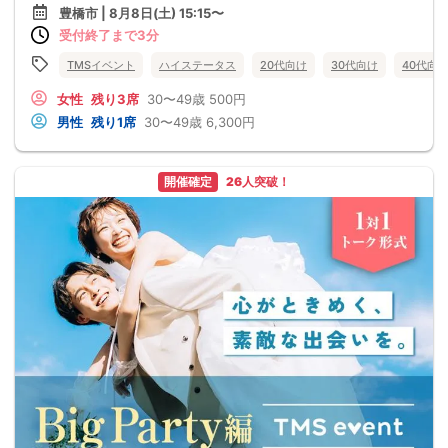
豊橋市 | 8月8日(土) 15:15〜
受付終了まで3分
TMSイベント
ハイステータス
20代向け
30代向け
40代向
女性
残り3席
30〜49歳
500円
男性
残り1席
30〜49歳
6,300円
開催確定
26人突破！