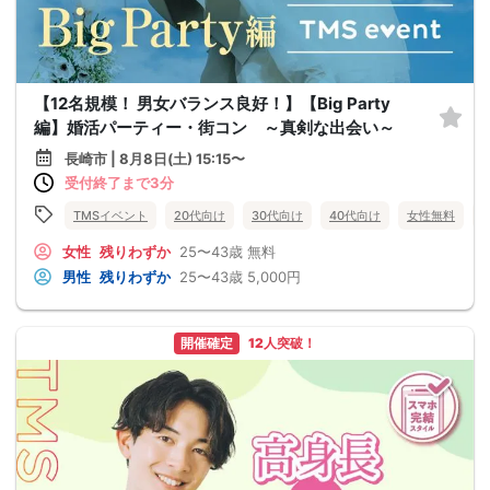
【12名規模！ 男女バランス良好！】【Big Party
編】婚活パーティー・街コン ～真剣な出会い～
長崎市 | 8月8日(土) 15:15〜
受付終了まで3分
TMSイベント
20代向け
30代向け
40代向け
女性無料
女性
残りわずか
25〜43歳
無料
男性
残りわずか
25〜43歳
5,000円
開催確定
12人突破！