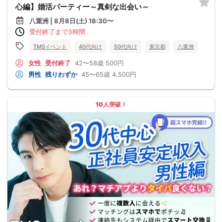
心編】婚活パーティー～真剣な出会い～
八重洲 | 8月8日(土) 18:30〜
受付終了まで3時間
TMSイベント
40代向け
50代向け
東京都
八重洲
女性
受付終了
42〜58歳
500円
男性
残りわずか
45〜65歳
4,500円
10人突破！