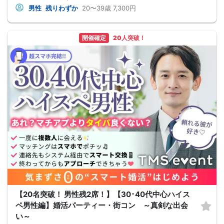
男性
残りわずか
20〜39歳
7,300円
開催確定
20人突破！
【20名突破！ 男性残2席！】【30･40代中心ハイス
ペ男性編】婚活パーティー・街コン ～真剣な出会
い～