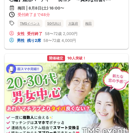
梅田 | 8月8日(土) 16:00〜
受付終了まで48分
TMSイベント
50代向け
大阪府
梅田
女性
受付終了
58〜72歳
2,000円
男性
残り2席
58〜72歳
4,000円
開催確定
10人突破！