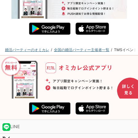
婚活パーティーのオミカレ
全国の婚活パーティー主催者一覧
TMSイベン
LINE