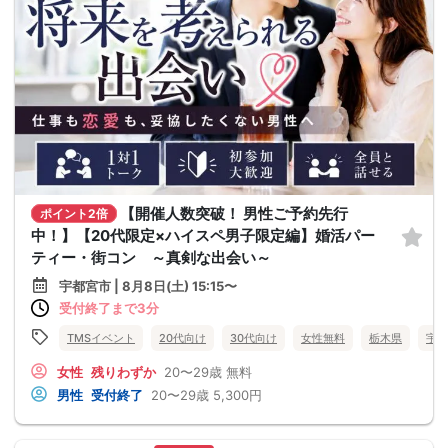
【開催人数突破！ 男性ご予約先行
ポイント2倍
中！】【20代限定×ハイスペ男子限定編】婚活パー
ティー・街コン ～真剣な出会い～
宇都宮市 | 8月8日(土) 15:15〜
受付終了まで3分
TMSイベント
20代向け
30代向け
女性無料
栃木県
宇都
女性
残りわずか
20〜29歳
無料
男性
受付終了
20〜29歳
5,300円