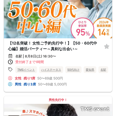
【12名突破！ 女性ご予約先行中！】【50・60代中
心編】婚活パーティー～真剣な出会い～
名駅 | 8月8日(土) 16:30〜
受付終了まで1時間
TMSイベント
ハイステータス
50代向け
愛知県
名駅
女性
残り1席
50〜69歳
500円
男性
残り3席
50〜69歳
5,000円
男性先行中！