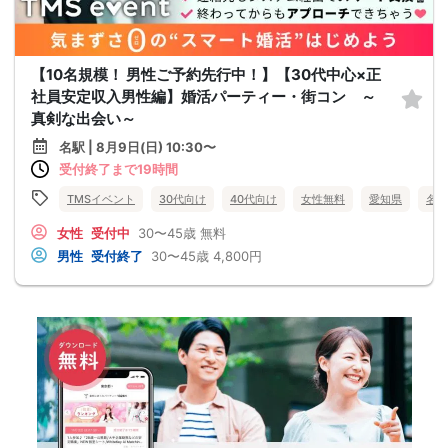
【10名規模！ 男性ご予約先行中！】【30代中心×正
社員安定収入男性編】婚活パーティー・街コン ～
真剣な出会い～
名駅 | 8月9日(日) 10:30〜
受付終了まで19時間
TMSイベント
30代向け
40代向け
女性無料
愛知県
名駅
女性
受付中
30〜45歳
無料
男性
受付終了
30〜45歳
4,800円