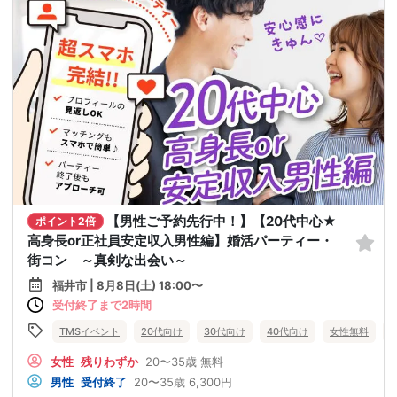
【男性ご予約先行中！】【20代中心★
ポイント2倍
高身長or正社員安定収入男性編】婚活パーティー・
街コン ～真剣な出会い～
福井市 | 8月8日(土) 18:00〜
受付終了まで2時間
TMSイベント
20代向け
30代向け
40代向け
女性無料
女性
残りわずか
20〜35歳
無料
男性
受付終了
20〜35歳
6,300円