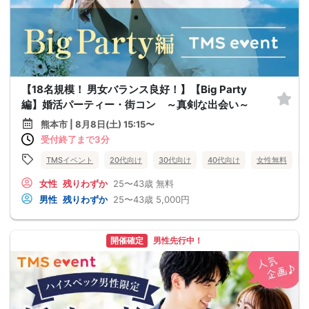
【18名規模！ 男女バランス良好！】【Big Party
編】婚活パーティー・街コン ～真剣な出会い～
熊本市 | 8月8日(土) 15:15〜
受付終了まで3分
TMSイベント
20代向け
30代向け
40代向け
女性無料
女性
残りわずか
25〜43歳
無料
男性
残りわずか
25〜43歳
5,000円
開催確定
男性先行中！