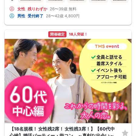
女性
残りわずか
26〜39歳
無料
男性
受付終了
28〜42歳
4,800円
開催確定
18人突破！
【18名規模！ 女性残2席！ 女性残3席！】【60代中
心編】婚活パーティー・街コン ～真剣な出会い～