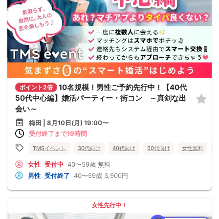
10名規模！男性ご予約先行中！【40代
ポイント2倍
50代中心編】婚活パーティー・街コン ～真剣な出
会い～
梅田 | 8月10日(月) 19:00〜
受付終了まで19時間
TMSイベント
30代向け
40代向け
50代向け
女性無料
女性
受付中
40〜59歳
無料
男性
受付終了
40〜59歳
3,500円
女性先行中！