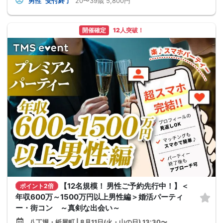
男性
受付終了
20〜39歳
5,800円
開催確定
12人突破！
【12名規模！ 男性ご予約先行中！】＜
ポイント2倍
年収600万～1500万円以上男性編＞婚活パーティ
ー・街コン ～真剣な出会い～
八丁堀・紙屋町 | 8月11日(火・山の日) 13:30〜