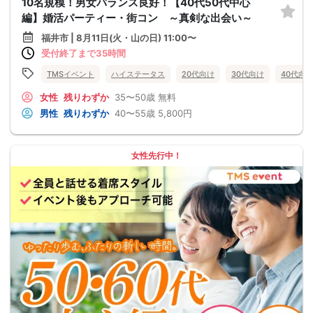
10名規模！男女バランス良好！【40代50代中心
編】婚活パーティー・街コン ～真剣な出会い～
福井市 | 8月11日(火・山の日) 11:00〜
受付終了まで35時間
TMSイベント
ハイステータス
20代向け
30代向け
40代向
女性
残りわずか
35〜50歳
無料
男性
残りわずか
40〜55歳
5,800円
女性先行中！