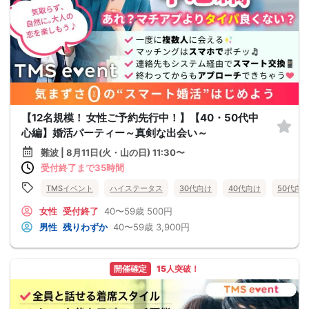
【12名規模！ 女性ご予約先行中！】【40・50代中
心編】婚活パーティー～真剣な出会い～
難波 | 8月11日(火・山の日) 11:30〜
受付終了まで35時間
TMSイベント
ハイステータス
30代向け
40代向け
50代向
女性
受付終了
40〜59歳
500円
男性
残りわずか
40〜59歳
3,900円
開催確定
15人突破！