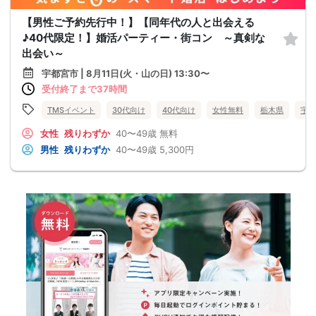
【男性ご予約先行中！】【同年代の人と出会える
♪40代限定！】婚活パーティー・街コン ～真剣な
出会い～
宇都宮市 | 8月11日(火・山の日) 13:30〜
受付終了まで37時間
TMSイベント
30代向け
40代向け
女性無料
栃木県
宇都
女性
残りわずか
40〜49歳
無料
男性
残りわずか
40〜49歳
5,300円