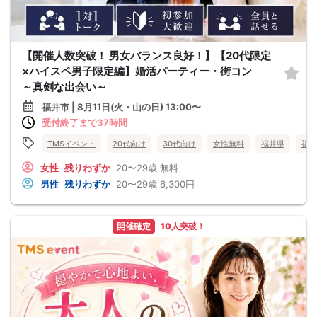
【開催人数突破！ 男女バランス良好！】【20代限定
×ハイスペ男子限定編】婚活パーティー・街コン
～真剣な出会い～
福井市 | 8月11日(火・山の日) 13:00〜
受付終了まで37時間
TMSイベント
20代向け
30代向け
女性無料
福井県
福井
女性
残りわずか
20〜29歳
無料
男性
残りわずか
20〜29歳
6,300円
開催確定
10人突破！