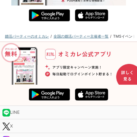
婚活パーティーのオミカレ
全国の婚活パーティー主催者一覧
TMSイベン
LINE
X