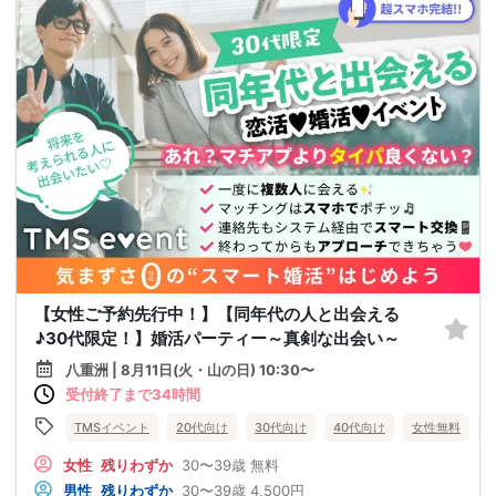
【女性ご予約先行中！】【同年代の人と出会える
♪30代限定！】婚活パーティー～真剣な出会い～
八重洲 | 8月11日(火・山の日) 10:30〜
受付終了まで34時間
TMSイベント
20代向け
30代向け
40代向け
女性無料
女性
残りわずか
30〜39歳
無料
男性
残りわずか
30〜39歳
4,500円