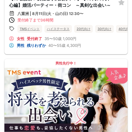
心編】婚活パーティー・街コン ～真剣な出会い～
八重洲 | 8月11日(火・山の日) 12:30〜
受付終了まで36時間
TMSイベント
ハイステータス
20代向け
30代向け
40代向
女性
受付終了
35〜50歳
1,000円
男性
残りわずか
40〜55歳
4,300円
男性先行中！