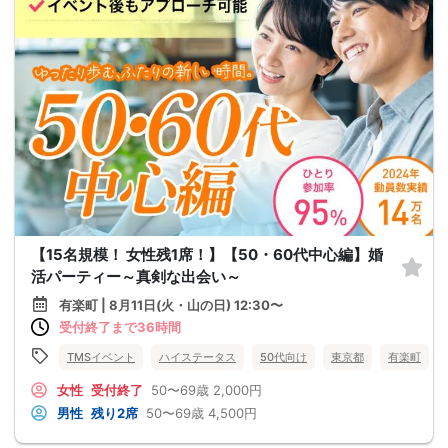
【15名規模！ 女性残1席！】【50・60代中心編】婚
活パーティー～真剣な出会い～
有楽町 | 8月11日(火・山の日) 12:30〜
受付終了まで36時間
TMSイベント
ハイステータス
50代向け
東京都
有楽町
女性
受付終了
50〜69歳
2,000円
男性
残り2席
50〜69歳
4,500円