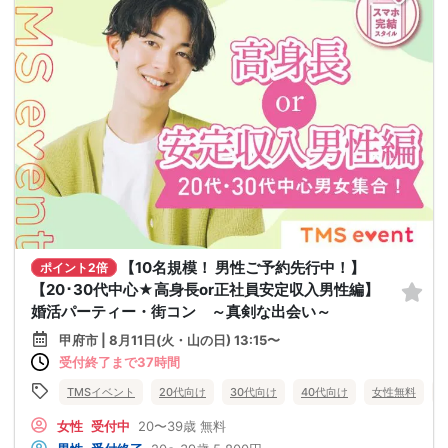
【10名規模！ 男性ご予約先行中！】
ポイント2倍
【20･30代中心★高身長or正社員安定収入男性編】
婚活パーティー・街コン ～真剣な出会い～
甲府市 | 8月11日(火・山の日) 13:15〜
受付終了まで37時間
TMSイベント
20代向け
30代向け
40代向け
女性無料
女性
受付中
20〜39歳
無料