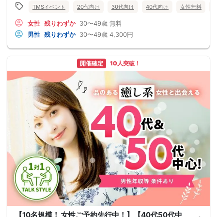
TMSイベント
20代向け
30代向け
40代向け
女性無料
女性
残りわずか
30〜49歳
無料
男性
残りわずか
30〜49歳
4,300円
開催確定
10人突破！
【10名規模！ 女性ご予約先行中！】【40代50代中