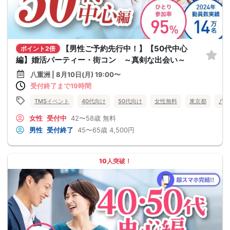
【男性ご予約先行中！】【50代中心
ポイント2倍
編】婚活パーティー・街コン ～真剣な出会い～
八重洲 | 8月10日(月) 19:00〜
受付終了まで19時間
TMSイベント
40代向け
50代向け
女性無料
東京都
八重
女性
受付中
42〜58歳
無料
男性
受付終了
45〜65歳
4,500円
10人突破！