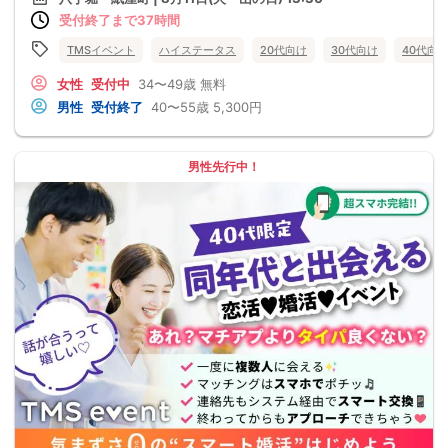
受付終了まで37時間
TMSイベント
ハイステータス
20代向け
30代向け
40代向
女性
受付中
34〜49歳
無料
男性
受付終了
40〜55歳
5,300円
男性先行中！