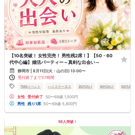
【10名突破！ 女性完売！ 男性残2席！】【50・60
代中心編】婚活パーティー～真剣な出会い～
静岡市 | 8月11日(火・山の日) 13:00〜
受付終了まで37時間
TMSイベント
ハイステータス
30代向け
40代向け
50代向
女性
受付終了
50〜69歳
1,500円
男性
残り1席
50〜69歳
5,800円
10人突破！