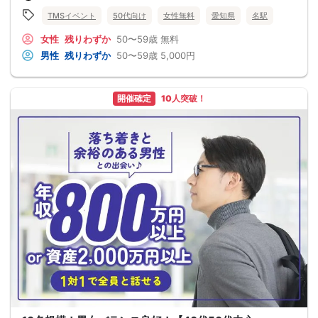
TMSイベント
50代向け
女性無料
愛知県
名駅
女性
残りわずか
50〜59歳
無料
男性
残りわずか
50〜59歳
5,000円
開催確定
10人突破！