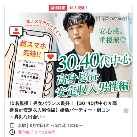
開催確定
15人突破！
15名規模！男女バランス良好！【30･40代中心★高
身長or安定収入男性編】婚活パーティー・街コン
～真剣な出会い～
名駅 | 8月11日(火・山の日) 12:30〜
受付終了まで36時間