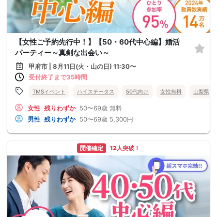
【女性ご予約先行中！】【50・60代中心編】婚活
パーティー～真剣な出会い～
甲府市 | 8月11日(火・山の日) 11:30〜
受付終了まで35時間
TMSイベント
ハイステータス
50代向け
女性無料
山梨県
女性
残りわずか
50〜69歳
無料
男性
残りわずか
50〜69歳
5,300円
開催確定
12人突破！