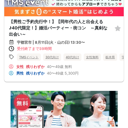
【男性ご予約先行中！】【同年代の人と出会える
♪40代限定！】婚活パーティー・街コン ～真剣な
出会い～
宇都宮市 | 8月11日(火・山の日) 13:30〜
受付終了まで39時間
TMSイベント
30代向け
40代向け
女性無料
栃木県
宇都
女性
残りわずか
40〜49歳
無料
男性
残りわずか
40〜49歳
5,300円