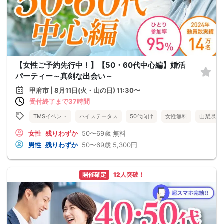
【女性ご予約先行中！】【50・60代中心編】婚活
パーティー～真剣な出会い～
甲府市 | 8月11日(火・山の日) 11:30〜
受付終了まで37時間
TMSイベント
ハイステータス
50代向け
女性無料
山梨県
女性
残りわずか
50〜69歳
無料
男性
残りわずか
50〜69歳
5,300円
開催確定
12人突破！