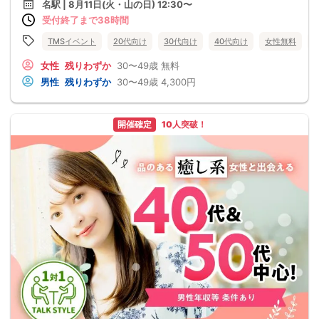
名駅 | 8月11日(火・山の日) 12:30〜
受付終了まで38時間
TMSイベント
20代向け
30代向け
40代向け
女性無料
女性
残りわずか
30〜49歳
無料
男性
残りわずか
30〜49歳
4,300円
開催確定
10人突破！