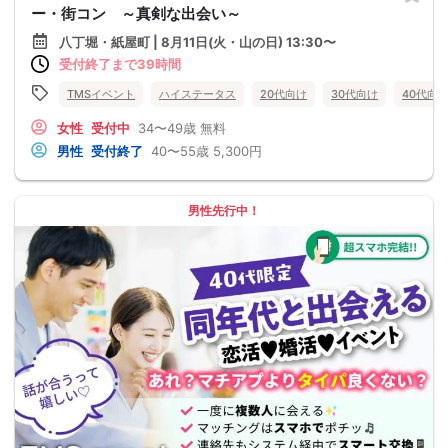
ー・街コン ～真剣な出会い～
八丁堀・紙屋町 | 8月11日(火・山の日) 13:30〜
受付終了まで39時間
TMSイベント
ハイステータス
20代向け
30代向け
40代向
女性
受付中
34〜49歳
無料
男性
受付終了
40〜55歳
5,300円
男性先行中！