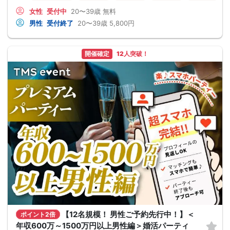
女性
受付中
20〜39歳
無料
男性
受付終了
20〜39歳
5,800円
開催確定
12人突破！
【12名規模！ 男性ご予約先行中！】＜
ポイント2倍
年収600万～1500万円以上男性編＞婚活パーティ