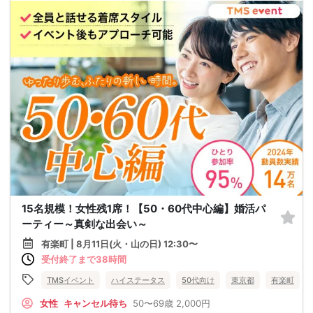
15名規模！女性残1席！【50・60代中心編】婚活パ
ーティー～真剣な出会い～
有楽町 | 8月11日(火・山の日) 12:30〜
受付終了まで38時間
TMSイベント
ハイステータス
50代向け
東京都
有楽町
女性
キャンセル待ち
50〜69歳
2,000円