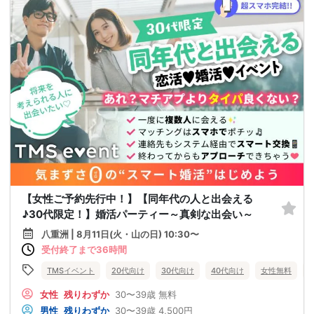
【女性ご予約先行中！】【同年代の人と出会える
♪30代限定！】婚活パーティー～真剣な出会い～
八重洲 | 8月11日(火・山の日) 10:30〜
受付終了まで36時間
TMSイベント
20代向け
30代向け
40代向け
女性無料
女性
残りわずか
30〜39歳
無料
男性
残りわずか
30〜39歳
4,500円