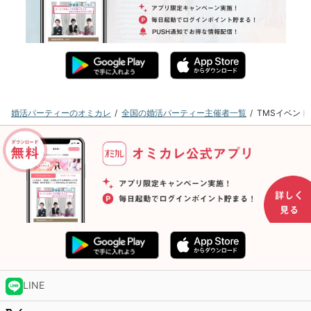
婚活パーティーのオミカレ
全国の婚活パーティー主催者一覧
TMSイベン
LINE