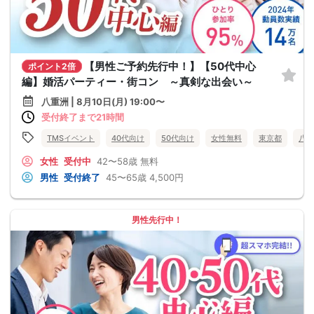
【男性ご予約先行中！】【50代中心
ポイント2倍
編】婚活パーティー・街コン ～真剣な出会い～
八重洲 | 8月10日(月) 19:00〜
受付終了まで21時間
TMSイベント
40代向け
50代向け
女性無料
東京都
八重
女性
受付中
42〜58歳
無料
男性
受付終了
45〜65歳
4,500円
男性先行中！