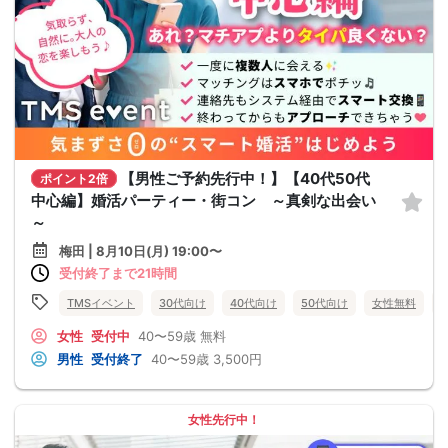
【男性ご予約先行中！】【40代50代
ポイント2倍
中心編】婚活パーティー・街コン ～真剣な出会い
～
梅田 | 8月10日(月) 19:00〜
受付終了まで21時間
TMSイベント
30代向け
40代向け
50代向け
女性無料
女性
受付中
40〜59歳
無料
男性
受付終了
40〜59歳
3,500円
女性先行中！