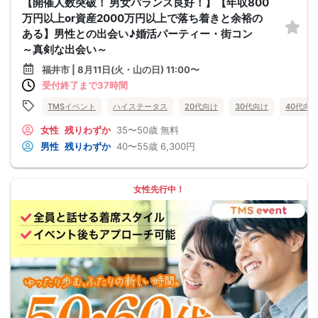
【開催人数突破！ 男女バランス良好！】【年収800
万円以上or資産2000万円以上で落ち着きと余裕の
ある】男性との出会い♪婚活パーティー・街コン
～真剣な出会い～
福井市 | 8月11日(火・山の日) 11:00〜
受付終了まで37時間
TMSイベント
ハイステータス
20代向け
30代向け
40代向
女性
残りわずか
35〜50歳
無料
男性
残りわずか
40〜55歳
6,300円
女性先行中！