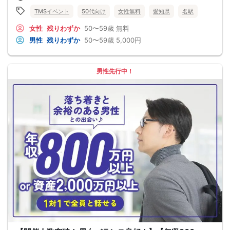
TMSイベント
50代向け
女性無料
愛知県
名駅
女性
残りわずか
50〜59歳
無料
男性
残りわずか
50〜59歳
5,000円
男性先行中！