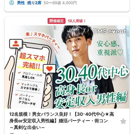
男性
残り2席
50〜69歳
4,000円
開催確定
12人突破！
12名規模！男女バランス良好！【30･40代中心★高
身長or安定収入男性編】婚活パーティー・街コン
～真剣な出会い～