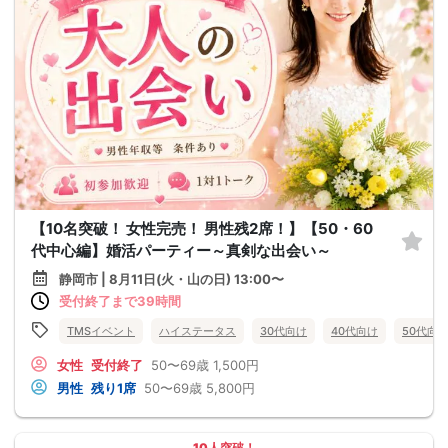
【10名突破！ 女性完売！ 男性残2席！】【50・60
代中心編】婚活パーティー～真剣な出会い～
静岡市 | 8月11日(火・山の日) 13:00〜
受付終了まで39時間
TMSイベント
ハイステータス
30代向け
40代向け
50代向
女性
受付終了
50〜69歳
1,500円
男性
残り1席
50〜69歳
5,800円
10人突破！