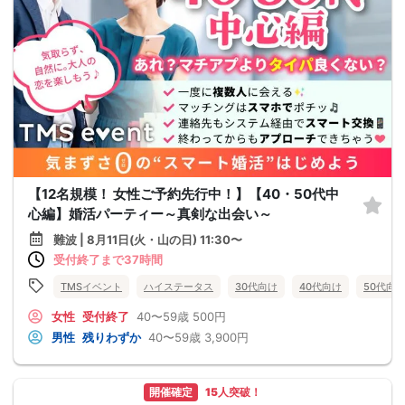
【12名規模！ 女性ご予約先行中！】【40・50代中
心編】婚活パーティー～真剣な出会い～
難波 | 8月11日(火・山の日) 11:30〜
受付終了まで37時間
TMSイベント
ハイステータス
30代向け
40代向け
50代向
女性
受付終了
40〜59歳
500円
男性
残りわずか
40〜59歳
3,900円
開催確定
15人突破！