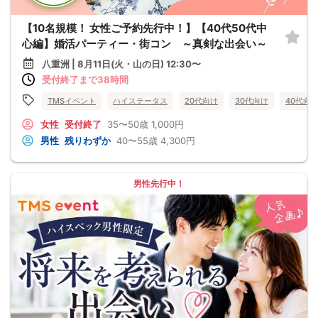
【10名規模！ 女性ご予約先行中！】【40代50代中
心編】婚活パーティー・街コン ～真剣な出会い～
八重洲 | 8月11日(火・山の日) 12:30〜
受付終了まで38時間
TMSイベント
ハイステータス
20代向け
30代向け
40代向
女性
受付終了
35〜50歳
1,000円
男性
残りわずか
40〜55歳
4,300円
男性先行中！