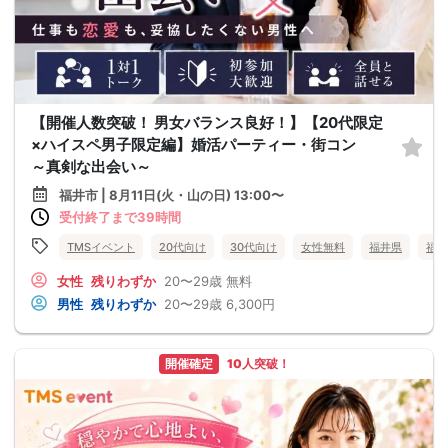
【開催人数突破！ 男女バランス良好！】【20代限定
×ハイスペ男子限定編】婚活パーティー・街コン
～真剣な出会い～
福井市 | 8月11日(火・山の日) 13:00〜
受付終了まで39時間
TMSイベント
20代向け
30代向け
女性無料
福井県
福井
女性
残りわずか
20〜29歳
無料
男性
残りわずか
20〜29歳
6,300円
開催確定
10人突破！