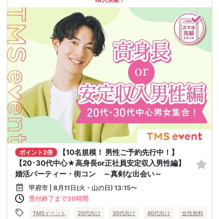
【10名規模！ 男性ご予約先行中！】
ポイント2倍
【20･30代中心★高身長or正社員安定収入男性編】
婚活パーティー・街コン ～真剣な出会い～
甲府市 | 8月11日(火・山の日) 13:15〜
受付終了まで39時間
TMSイベント
20代向け
30代向け
40代向け
女性無料