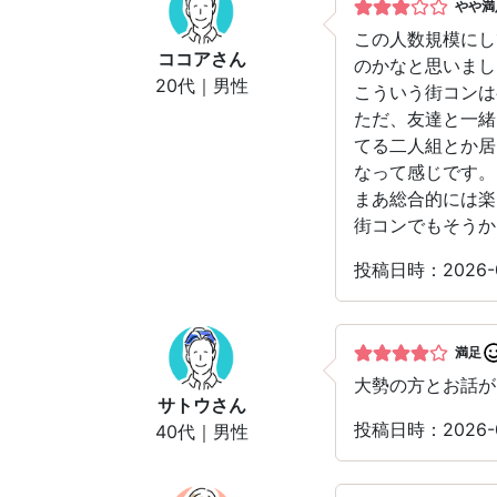
やや満
この人数規模にし
ココア
さん
のかなと思いまし
20代｜男性
こういう街コンは
ただ、友達と一緒
てる二人組とか居
なって感じです。
まあ総合的には楽
街コンでもそうか
投稿日時：2026-
満足
大勢の方とお話が
サトウ
さん
投稿日時：2026-
40代｜男性