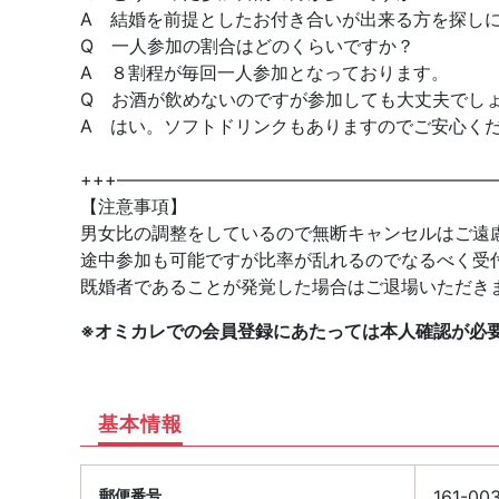
A 結婚を前提としたお付き合いが出来る方を探し
Q 一人参加の割合はどのくらいですか？
A ８割程が毎回一人参加となっております。
Q お酒が飲めないのですが参加しても大丈夫でし
A はい。ソフトドリンクもありますのでご安心く
+++—————————————————————
【注意事項】
男女比の調整をしているので無断キャンセルはご遠
途中参加も可能ですが比率が乱れるのでなるべく受
既婚者であることが発覚した場合はご退場いただき
※オミカレでの会員登録にあたっては本人確認が必
基本情報
郵便番号
161-00