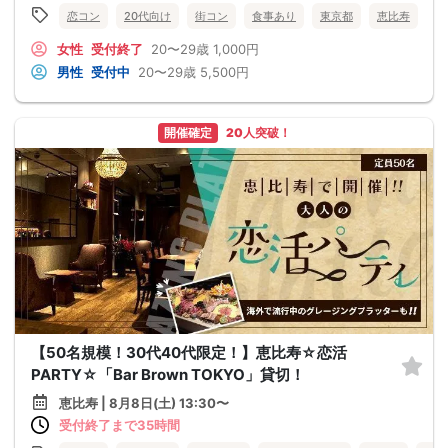
恋コン
20代向け
街コン
食事あり
東京都
恵比寿
女性
受付終了
20〜29歳
1,000円
男性
受付中
20〜29歳
5,500円
開催確定
20人突破！
【50名規模！30代40代限定！】恵比寿☆恋活
PARTY☆「Bar Brown TOKYO」貸切！
恵比寿 | 8月8日(土) 13:30〜
受付終了まで35時間