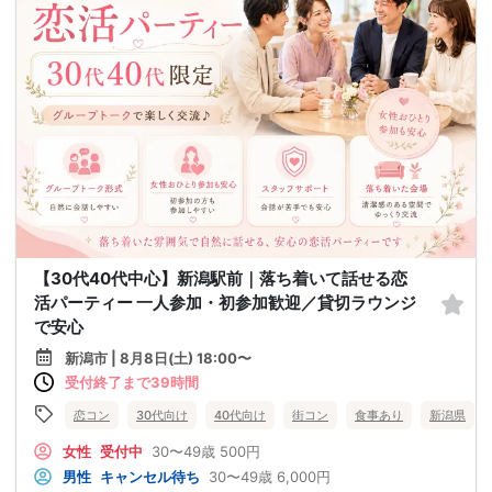
【30代40代中心】新潟駅前｜落ち着いて話せる恋
活パーティー 一人参加・初参加歓迎／貸切ラウンジ
で安心
新潟市 | 8月8日(土) 18:00〜
受付終了まで39時間
恋コン
30代向け
40代向け
街コン
食事あり
新潟県
女性
受付中
30〜49歳
500円
男性
キャンセル待ち
30〜49歳
6,000円