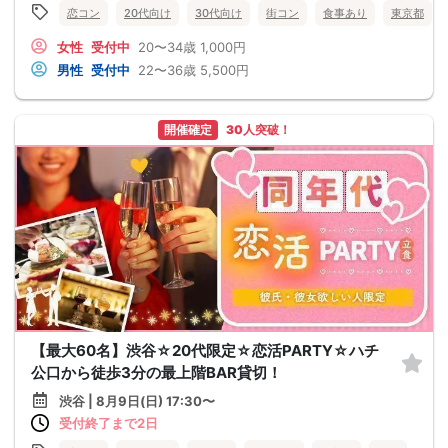
恋コン
20代向け
30代向け
街コン
食事あり
東京都
女性
受付中
20〜34歳
1,000円
男性
受付中
22〜36歳
5,500円
開催確定
30人突破！
【最大60名】渋谷☆20代限定☆恋活PARTY☆ハチ
公口から徒歩3分の最上階BAR貸切！
渋谷 | 8月9日(日) 17:30〜
受付終了まで2日