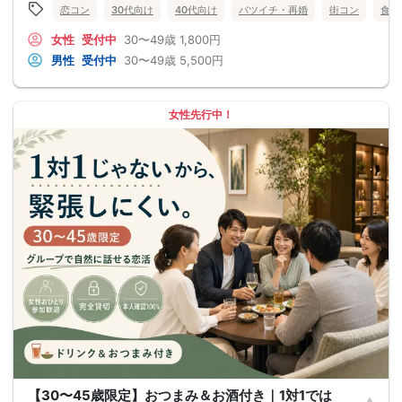
恋コン
30代向け
40代向け
バツイチ・再婚
街コン
食事
女性
受付中
30〜49歳
1,800円
男性
受付中
30〜49歳
5,500円
女性先行中！
【30〜45歳限定】おつまみ＆お酒付き｜1対1では