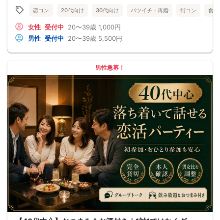
恋コン
20代向け
30代向け
バツイチ・再婚
街コン
食事
女性
受付中
20〜39歳
1,000円
男性
受付中
20〜39歳
5,500円
男性急募！