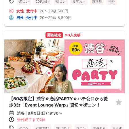
恋コン
20代向け
街コン
食事あり
東京都
渋谷
女性
受付中
20〜29歳
500円
男性
受付中
20〜29歳
5,500円
開催確定
20人突破！
【60名限定】渋谷☆恋活PARTY☆ハチ公口から徒
歩3分「Event Lounge Warp」貸切☆街コン！
渋谷 | 8月9日(日) 19:30〜
受付終了まで2日
恋コン
20代向け
30代向け
街コン
食事あり
東京都