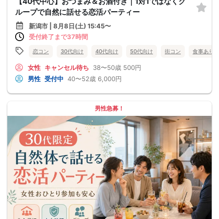
【40代中心】おつまみ＆お酒付き｜1対1ではなくグ
ループで自然に話せる恋活パーティー
新潟市 | 8月8日(土) 15:45〜
受付終了まで37時間
恋コン
30代向け
40代向け
50代向け
街コン
食事あり
女性
キャンセル待ち
38〜50歳
500円
男性
受付中
40〜52歳
6,000円
男性急募！