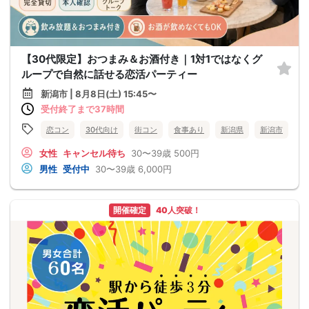
【30代限定】おつまみ＆お酒付き｜1対1ではなくグ
ループで自然に話せる恋活パーティー
新潟市 | 8月8日(土) 15:45〜
受付終了まで37時間
恋コン
30代向け
街コン
食事あり
新潟県
新潟市
女性
キャンセル待ち
30〜39歳
500円
男性
受付中
30〜39歳
6,000円
開催確定
40人突破！