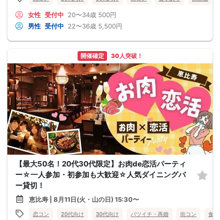
女性
受付中
20〜34歳
500円
男性
受付中
22〜36歳
5,500円
開催確定
30人突破！
【最大50名！20代30代限定】お肉de恋活パーティ
ー☆一人参加・初参加も大歓迎☆人気ダイニングバ
ー貸切！
恵比寿 | 8月11日(火・山の日) 15:30〜
恋コン
20代向け
30代向け
バツイチ・再婚
街コン
食事