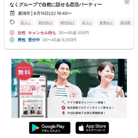
なくグループで自然に話せる恋活パーティー
新潟市 | 8月15日(土) 15:45〜
恋コン
30代向け
40代向け
街コン
食事あり
新潟県
女性
キャンセル待ち
30〜45歳
500円
男性
受付中
30〜45歳
6,000円