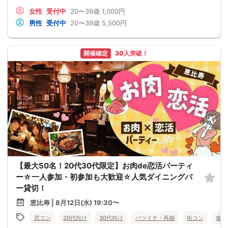
女性
受付中
20〜39歳
1,000円
男性
受付中
20〜39歳
5,500円
開催確定
30人突破！
【最大50名！20代30代限定】お肉de恋活パーティ
ー☆一人参加・初参加も大歓迎☆人気ダイニングバ
ー貸切！
恵比寿 | 8月12日(水) 19:30〜
恋コン
20代向け
30代向け
バツイチ・再婚
街コン
食事