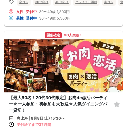
恋コン
30代向け
40代向け
バツイチ・再婚
街コン
食事
女性
受付中
30〜49歳
1,800円
男性
受付中
30〜49歳
5,500円
開催確定
30人突破！
【最大50名！20代30代限定】お肉de恋活パーティ
ー☆一人参加・初参加も大歓迎☆人気ダイニングバ
ー貸切！
恵比寿 | 8月8日(土) 15:30〜
受付終了まで37時間