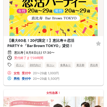
【最大60名！20代限定！】恵比寿☆恋活
PARTY☆「Bar Brown TOKYO」貸切！
恵比寿 | 8月8日(土) 17:30〜
受付終了まで39時間
恋コン
20代向け
街コン
食事あり
東京都
恵比寿
女性
受付中
20〜29歳
1,000円
男性
受付中
20〜29歳
5,500円
女性急募！