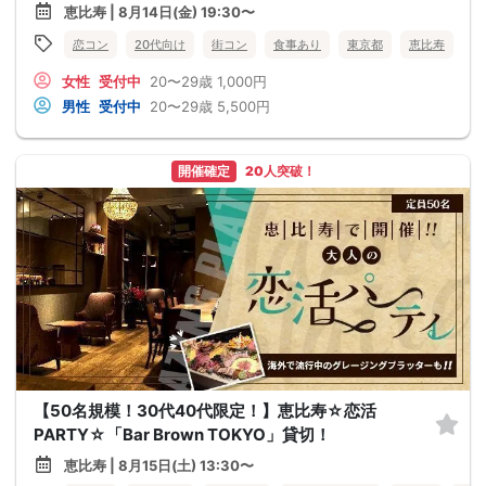
恵比寿 | 8月14日(金) 19:30〜
恋コン
20代向け
街コン
食事あり
東京都
恵比寿
女性
受付中
20〜29歳
1,000円
男性
受付中
20〜29歳
5,500円
開催確定
20人突破！
【50名規模！30代40代限定！】恵比寿☆恋活
PARTY☆「Bar Brown TOKYO」貸切！
恵比寿 | 8月15日(土) 13:30〜