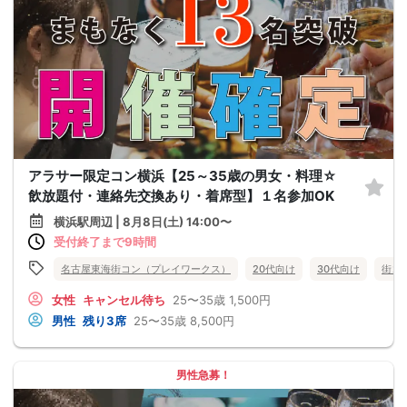
アラサー限定コン横浜【25～35歳の男女・料理☆
飲放題付・連絡先交換あり・着席型】１名参加OK
横浜駅周辺 | 8月8日(土) 14:00〜
受付終了まで9時間
名古屋東海街コン（プレイワークス）
20代向け
30代向け
街コ
女性
キャンセル待ち
25〜35歳
1,500円
男性
残り3席
25〜35歳
8,500円
男性急募！