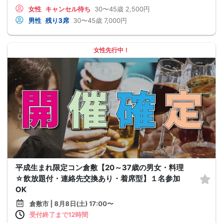
女性
キャンセル待ち
30〜45歳
2,500円
男性
残り3席
30〜45歳
7,000円
女性先行中！
平成生まれ限定コン倉敷【20～37歳の男女・料理
☆飲放題付・連絡先交換あり・着席型】１名参加
OK
倉敷市 | 8月8日(土) 17:00〜
受付終了まで12時間