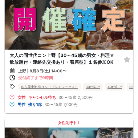
大人の同世代コン上野【30～45歳の男女・料理☆
飲放題付・連絡先交換あり・着席型】１名参加OK
上野 | 8月8日(土) 14:00〜
受付終了まで9時間
名古屋東海街コン（プレイワークス）
30代向け
40代向け
街コ
女性
キャンセル待ち
30〜45歳
2,500円
男性
残り1席
30〜45歳
7,000円
女性先行中！