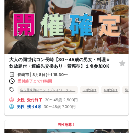
大人の同世代コン長崎【30～45歳の男女・料理☆
飲放題付・連絡先交換あり・着席型】１名参加OK
長崎市 | 8月8日(土) 15:30〜
受付終了まで11時間
名古屋東海街コン（プレイワークス）
30代向け
40代向け
街コ
女性
受付終了
30〜45歳
2,500円
男性
残り4席
30〜45歳
7,000円
男性急募！