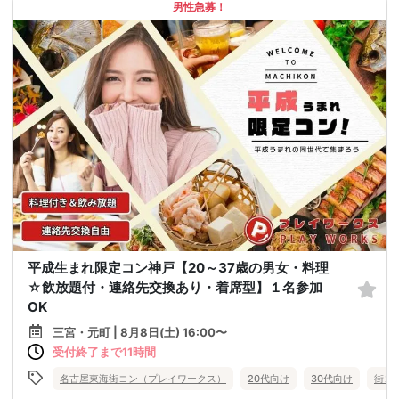
男性急募！
平成生まれ限定コン神戸【20～37歳の男女・料理
☆飲放題付・連絡先交換あり・着席型】１名参加
OK
三宮・元町 | 8月8日(土) 16:00〜
受付終了まで11時間
名古屋東海街コン（プレイワークス）
20代向け
30代向け
街コ