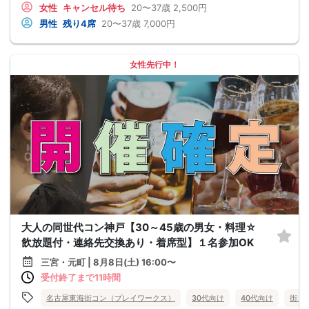
女性
キャンセル待ち
20〜37歳
2,500円
男性
残り4席
20〜37歳
7,000円
女性先行中！
大人の同世代コン神戸【30～45歳の男女・料理☆
飲放題付・連絡先交換あり・着席型】１名参加OK
三宮・元町 | 8月8日(土) 16:00〜
受付終了まで11時間
名古屋東海街コン（プレイワークス）
30代向け
40代向け
街コ