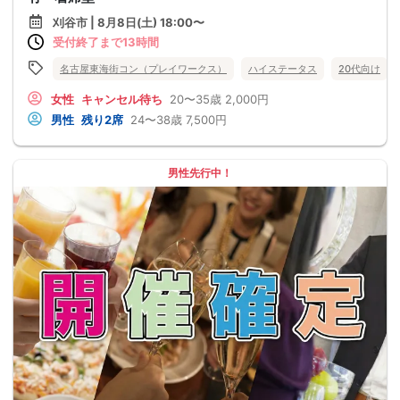
刈谷市 | 8月8日(土) 18:00〜
受付終了まで13時間
名古屋東海街コン（プレイワークス）
ハイステータス
20代向け
女性
キャンセル待ち
20〜35歳
2,000円
男性
残り2席
24〜38歳
7,500円
男性先行中！