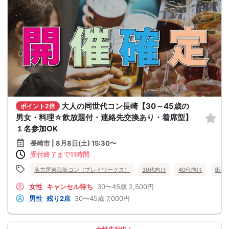
大人の同世代コン長崎【30～45歳の
ポイント2倍
男女・料理☆飲放題付・連絡先交換あり・着席型】
１名参加OK
長崎市 | 8月8日(土) 15:30〜
受付終了まで11時間
名古屋東海街コン（プレイワークス）
30代向け
40代向け
街コ
女性
キャンセル待ち
30〜45歳
2,500円
男性
残り2席
30〜45歳
7,000円