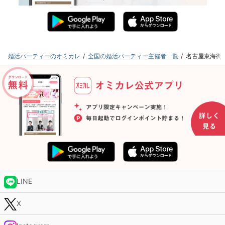
婚活パーティーのオミカレ
全国の婚活パーティー主催者一覧
名古屋東海街
LINE
X