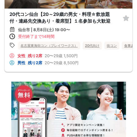
20代コン仙台【20～29歳の男女・料理☆飲放題
付・連絡先交換あり・着席型】１名参加も大歓迎
仙台市 | 8月8日(土) 19:00〜
受付終了まで14時間
名古屋東海街コン（プレイワークス）
20代向け
街コン
食事あ
女性
残り2席
20〜29歳
1,500円
男性
残り2席
20〜29歳
8,500円