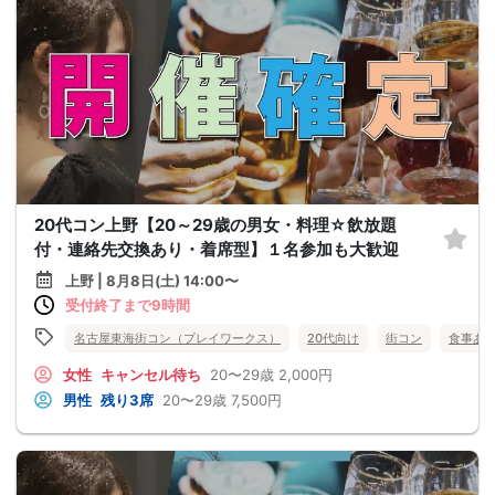
20代コン上野【20～29歳の男女・料理☆飲放題
付・連絡先交換あり・着席型】１名参加も大歓迎
上野 | 8月8日(土) 14:00〜
受付終了まで9時間
名古屋東海街コン（プレイワークス）
20代向け
街コン
食事あ
女性
キャンセル待ち
20〜29歳
2,000円
男性
残り3席
20〜29歳
7,500円