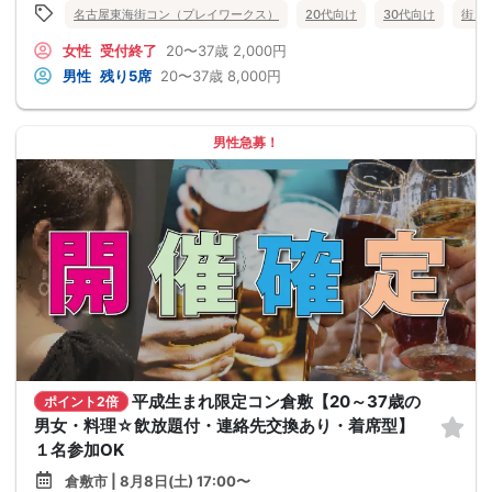
名古屋東海街コン（プレイワークス）
20代向け
30代向け
街コ
女性
受付終了
20〜37歳
2,000円
男性
残り5席
20〜37歳
8,000円
男性急募！
平成生まれ限定コン倉敷【20～37歳の
ポイント2倍
男女・料理☆飲放題付・連絡先交換あり・着席型】
１名参加OK
倉敷市 | 8月8日(土) 17:00〜