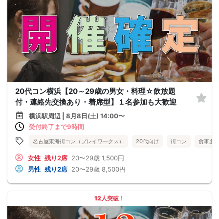
20代コン横浜【20～29歳の男女・料理☆飲放題
付・連絡先交換あり・着席型】１名参加も大歓迎
横浜駅周辺 | 8月8日(土) 14:00〜
受付終了まで9時間
名古屋東海街コン（プレイワークス）
20代向け
街コン
食事あ
女性
残り2席
20〜29歳
1,500円
男性
残り2席
20〜29歳
8,500円
12人突破！