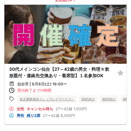
女性先行中！
30代メインコン仙台【27～42歳の男女・料理☆飲
放題付・連絡先交換あり・着席型】１名参加OK
仙台市 | 8月8日(土) 16:00〜
受付終了まで11時間
名古屋東海街コン（プレイワークス）
20代向け
30代向け
40
女性
キャンセル待ち
27〜42歳
1,500円
男性
残り2席
27〜42歳
8,000円