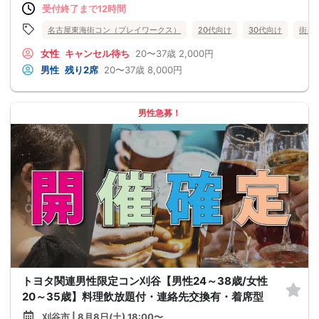
受付終了まで12時間
名古屋東海街コン（プレイワークス）
20代向け
30代向け
街コ
女性
キャンセル待ち
20〜37歳
2,000円
男性
残り2席
20〜37歳
8,000円
男性急募！
トヨタ関連男性限定コン刈谷【男性24～38歳/女性
20～35歳】料理飲放題付・連絡先交換有・着席型
刈谷市 | 8月8日(土) 18:00〜