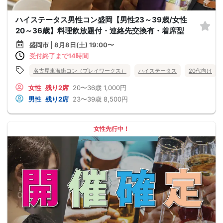
ハイステータス男性コン盛岡【男性23～39歳/女性
20～36歳】料理飲放題付・連絡先交換有・着席型
盛岡市 | 8月8日(土) 19:00〜
受付終了まで14時間
名古屋東海街コン（プレイワークス）
ハイステータス
20代向け
女性
残り2席
20〜36歳
1,000円
男性
残り2席
23〜39歳
8,500円
女性先行中！