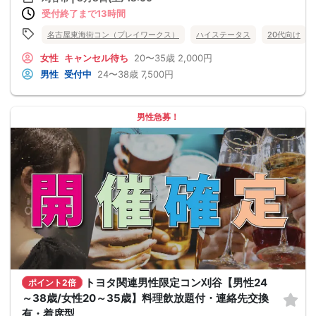
受付終了まで13時間
名古屋東海街コン（プレイワークス）
ハイステータス
20代向け
女性
キャンセル待ち
20〜35歳
2,000円
男性
受付中
24〜38歳
7,500円
男性急募！
トヨタ関連男性限定コン刈谷【男性24
ポイント2倍
～38歳/女性20～35歳】料理飲放題付・連絡先交換
有・着席型