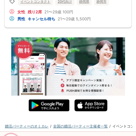
イベントコンタクト
20代向け
静岡県
静岡市
女性
残り2席
21〜29歳
100円
男性
キャンセル待ち
21〜29歳
5,500円
婚活パーティーのオミカレ
全国の婚活パーティー主催者一覧
イベントコン