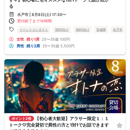
る
水戸市 | 8月8日(土) 17:30〜
受付終了まで18時間
イベントコンタクト
20代向け
30代向け
茨城県
水戸市
女性
残り1席
25〜35歳
100円
男性
残り2席
25〜35歳
5,500円
【初心者大歓迎】アラサー限定１：１
ポイント2倍
トーク♡完全貸切で異性の方と1対1でお話できます