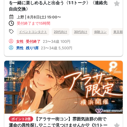
を一緒に楽しめる人と出会う〈1:1トーク〉〈連絡先
自由交換〉
上野 | 8月8日(土) 15:00〜
受付終了まで15時間
イベントコンタクト
20代向け
30代向け
体験コン
東京都
女性
受付終了
23〜34歳
100円
男性
残り1席
23〜34歳
5,500円
【アラサー街コン】雰囲気抜群の街で
ポイント2倍
運命の異性探し♡ここで見つけませんか♡《1:1トー