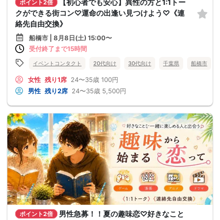
【初心者でも安心】異性の方と1:1トー
ポイント2倍
クができる街コン♡運命の出逢い見つけよう♡《連
絡先自由交換》
船橋市 | 8月8日(土) 15:00〜
受付終了まで15時間
イベントコンタクト
20代向け
30代向け
千葉県
船橋市
女性
残り1席
24〜35歳
100円
男性
残り2席
24〜35歳
5,500円
男性急募！！夏の趣味恋♡好きなこと
ポイント2倍