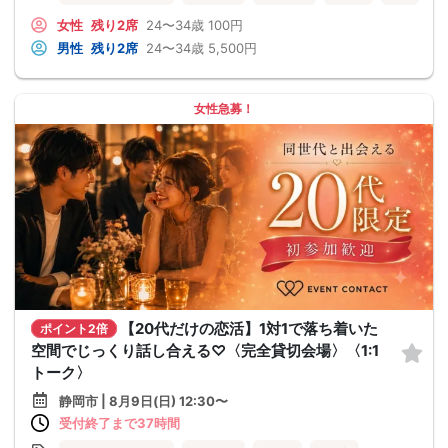
女性
残り2席
24〜34歳
100円
男性
残り2席
24〜34歳
5,500円
女性急募！
【20代だけの恋活】1対1で落ち着いた
ポイント2倍
空間でじっくり話し合える♡〈完全貸切会場〉〈1:1
トーク〉
静岡市 | 8月9日(日) 12:30〜
受付終了まで37時間