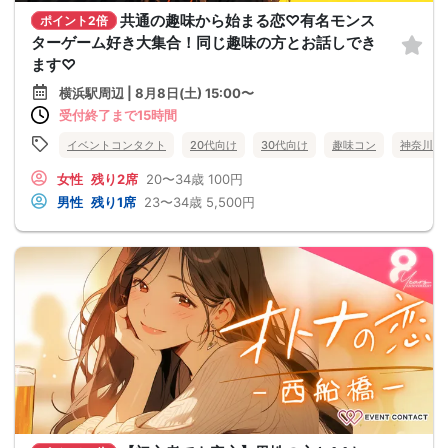
共通の趣味から始まる恋♡有名モンス
ポイント2倍
ターゲーム好き大集合！同じ趣味の方とお話しでき
ます♡
横浜駅周辺 | 8月8日(土) 15:00〜
受付終了まで15時間
イベントコンタクト
20代向け
30代向け
趣味コン
神奈川県
女性
残り2席
20〜34歳
100円
男性
残り1席
23〜34歳
5,500円