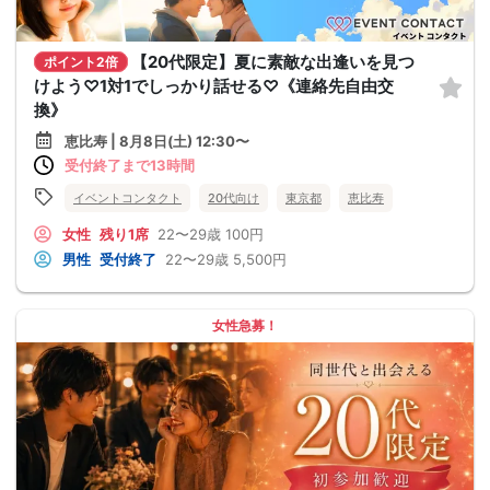
【20代限定】夏に素敵な出逢いを見つ
ポイント2倍
けよう♡1対1でしっかり話せる♡《連絡先自由交
換》
恵比寿 | 8月8日(土) 12:30〜
受付終了まで13時間
イベントコンタクト
20代向け
東京都
恵比寿
女性
残り1席
22〜29歳
100円
男性
受付終了
22〜29歳
5,500円
女性急募！