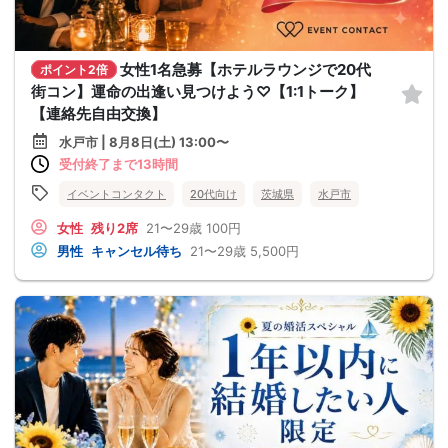
女性1名急募【ホテルラウンジで20代
ポイント2倍
街コン】運命の出逢い見つけよう♡【1:1トーク】
【連絡先自由交換】
水戸市 | 8月8日(土) 13:00〜
受付終了まで13時間
イベントコンタクト
20代向け
茨城県
水戸市
女性
残り2席
21〜29歳
100円
男性
キャンセル待ち
21〜29歳
5,500円