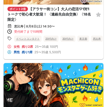
【アラサー街コン】大人の恋活♡1対1
ポイント2倍
トークで初心者大歓迎！ 〈連絡先自由交換〉〈18名
限定〉
恵比寿 | 8月8日(土) 14:30〜
受付終了まで15時間
イベントコンタクト
20代向け
30代向け
東京都
恵比寿
女性
残り2席
25〜35歳
100円
男性
残り1席
25〜35歳
5,500円