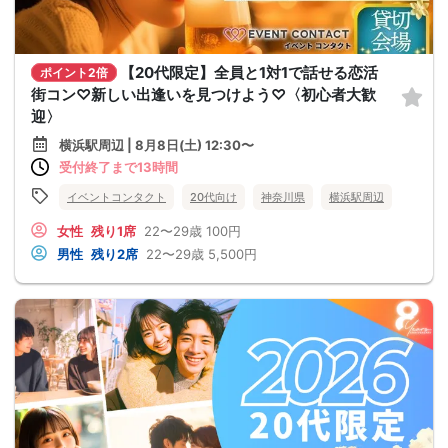
【20代限定】全員と1対1で話せる恋活
ポイント2倍
街コン♡新しい出逢いを見つけよう♡〈初心者大歓
迎〉
横浜駅周辺 | 8月8日(土) 12:30〜
受付終了まで13時間
イベントコンタクト
20代向け
神奈川県
横浜駅周辺
女性
残り1席
22〜29歳
100円
男性
残り2席
22〜29歳
5,500円