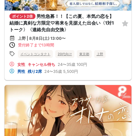
男性急募！！【この夏、本気の恋を】
ポイント2倍
結婚に真剣な方限定♡将来を見据えた出会い〈1対1
トーク〉〈連絡先自由交換〉
上野 | 8月8日(土) 13:00〜
受付終了まで13時間
イベントコンタクト
20代向け
東京都
上野
女性
キャンセル待ち
24〜35歳
100円
男性
残り2席
24〜35歳
5,500円