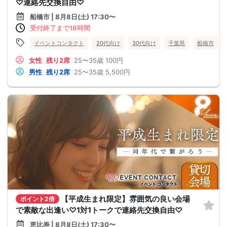
♡連絡先交換自由♡
船橋市 | 8月8日(土) 17:30〜
受付終了まで18時間
イベントコンタクト
20代向け
30代向け
千葉県
船橋市
女性
残り2席
25〜35歳
100円
男性
残り2席
25〜35歳
5,500円
【平成生まれ限定】雰囲気の良い会場
ポイント2倍
で素敵な出逢い♡1対1トークで連絡先交換自由♡
恵比寿 | 8月8日(土) 17:30〜