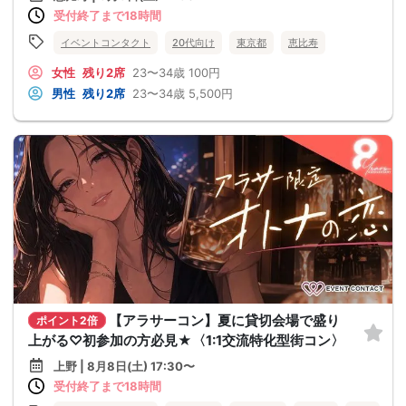
受付終了まで18時間
イベントコンタクト
20代向け
東京都
恵比寿
女性
残り2席
23〜34歳
100円
男性
残り2席
23〜34歳
5,500円
【アラサーコン】夏に貸切会場で盛り
ポイント2倍
上がる♡初参加の方必見★〈1:1交流特化型街コン〉
上野 | 8月8日(土) 17:30〜
受付終了まで18時間