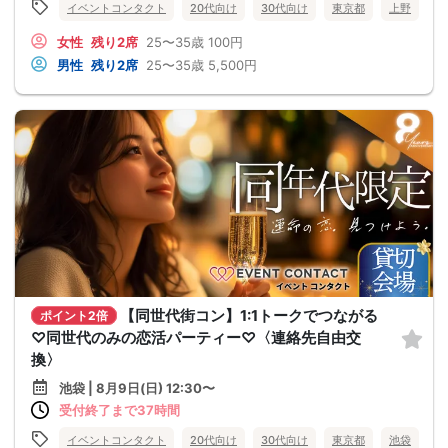
イベントコンタクト
20代向け
30代向け
東京都
上野
女性
残り2席
25〜35歳
100円
男性
残り2席
25〜35歳
5,500円
【同世代街コン】1:1トークでつながる
ポイント2倍
♡同世代のみの恋活パーティー♡〈連絡先自由交
換〉
池袋 | 8月9日(日) 12:30〜
受付終了まで37時間
イベントコンタクト
20代向け
30代向け
東京都
池袋