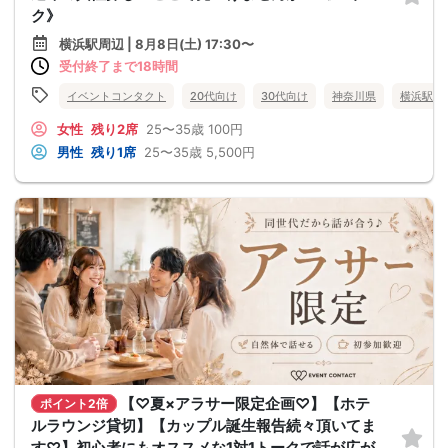
ク》
横浜駅周辺 | 8月8日(土) 17:30〜
受付終了まで18時間
イベントコンタクト
20代向け
30代向け
神奈川県
横浜駅周
女性
残り2席
25〜35歳
100円
男性
残り1席
25〜35歳
5,500円
【♡夏×アラサー限定企画♡】【ホテ
ポイント2倍
ルラウンジ貸切】【カップル誕生報告続々頂いてま
す♡】初心者にもオススメな1対1トークで話が広が