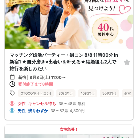
マッチング婚活パーティー・街コン 8/8 11時00分 in
新宿1 ★自分磨き×出会いを叶える★結婚後も2人で
旅行を楽しみたい
新宿 | 8月8日(土) 11:00〜
受付終了まで8時間
OTOCON(オトコン)
30代向け
40代向け
50代向け
個室
女性
キャンセル待ち
35〜48歳
無料
男性
残りわずか
38〜52歳
4,800円
女性急募！