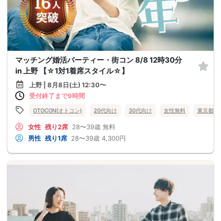
マッチング婚活パーティー・街コン 8/8 12時30分
in 上野 【☆1対1着席スタイル☆】
上野 | 8月8日(土) 12:30〜
受付終了まで9時間
OTOCON(オトコン)
20代向け
30代向け
女性無料
東京都
女性
残り2席
28〜39歳
無料
男性
残り1席
28〜39歳
4,300円