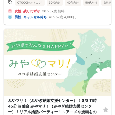
OTOCON(オトコン)
30代向け
40代向け
50代向け
女性無料
女性
残りわずか
38〜57歳
無料
男性
キャンセル待ち
41〜57歳
4,000円
みやマリ！（みやぎ結婚支援センター）！ 8/8 11時
45分 in 仙台 みやマリ！（みやぎ結婚支援センタ
ー）！リアル婚活パーティー！～アニメや漫画をの