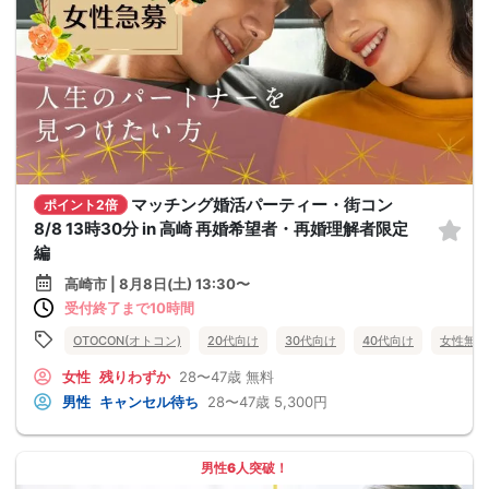
マッチング婚活パーティー・街コン
ポイント2倍
8/8 13時30分 in 高崎 再婚希望者・再婚理解者限定
編
高崎市 | 8月8日(土) 13:30〜
受付終了まで10時間
OTOCON(オトコン)
20代向け
30代向け
40代向け
女性無料
女性
残りわずか
28〜47歳
無料
男性
キャンセル待ち
28〜47歳
5,300円
男性6人突破！