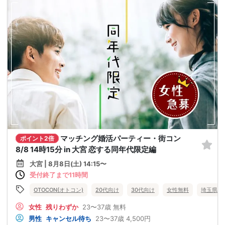
マッチング婚活パーティー・街コン
ポイント2倍
8/8 14時15分 in 大宮 恋する同年代限定編
大宮 | 8月8日(土) 14:15〜
受付終了まで11時間
OTOCON(オトコン)
20代向け
30代向け
女性無料
埼玉県
女性
残りわずか
23〜37歳
無料
男性
キャンセル待ち
23〜37歳
4,500円