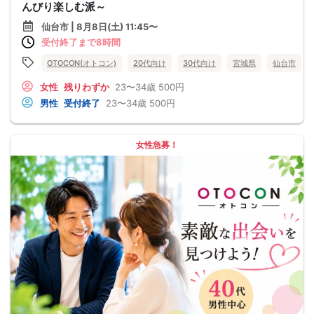
んびり楽しむ派～
仙台市 | 8月8日(土) 11:45〜
受付終了まで8時間
OTOCON(オトコン)
20代向け
30代向け
宮城県
仙台市
女性
残りわずか
23〜34歳
500円
男性
受付終了
23〜34歳
500円
女性急募！