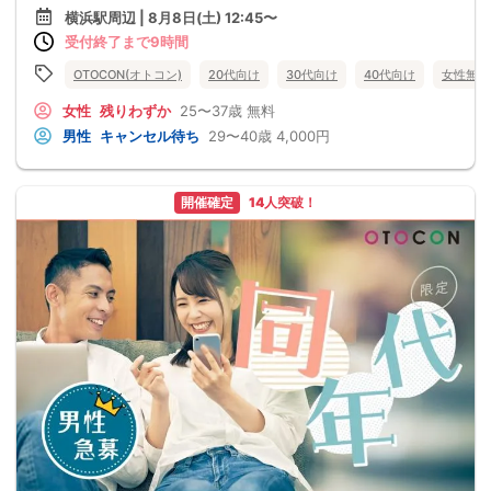
横浜駅周辺 | 8月8日(土) 12:45〜
受付終了まで9時間
OTOCON(オトコン)
20代向け
30代向け
40代向け
女性無料
女性
残りわずか
25〜37歳
無料
男性
キャンセル待ち
29〜40歳
4,000円
開催確定
14人突破！