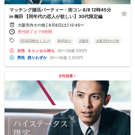
マッチング婚活パーティー・街コン 8/8 12時45分
in 梅田 【同年代の恋人が欲しい】30代限定編
大阪市内その他 | 8月8日(土) 12:45〜
受付終了まで9時間
OTOCON(オトコン)
30代向け
大阪府
大阪市内その他
女性
キャンセル待ち
30〜39歳
500円
男性
残りわずか
30〜39歳
3,500円
女性急募！