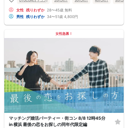
OTOCON(オトコン)
20代向け
30代向け
40代向け
50代向
女性
残りわずか
28〜45歳
無料
男性
残りわずか
34〜51歳
4,800円
女性急募！
マッチング婚活パーティー・街コン 8/8 12時45分
in 横浜 最後の恋をお探しの同年代限定編