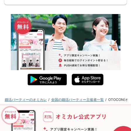
婚活パーティーのオミカレ
全国の婚活パーティー主催者一覧
OTOCON(