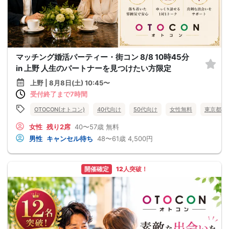
マッチング婚活パーティー・街コン 8/8 10時45分
in 上野 人生のパートナーを見つけたい方限定
上野 | 8月8日(土) 10:45〜
受付終了まで7時間
OTOCON(オトコン)
40代向け
50代向け
女性無料
東京都
女性
残り2席
40〜57歳
無料
男性
キャンセル待ち
48〜61歳
4,500円
開催確定
12人突破！