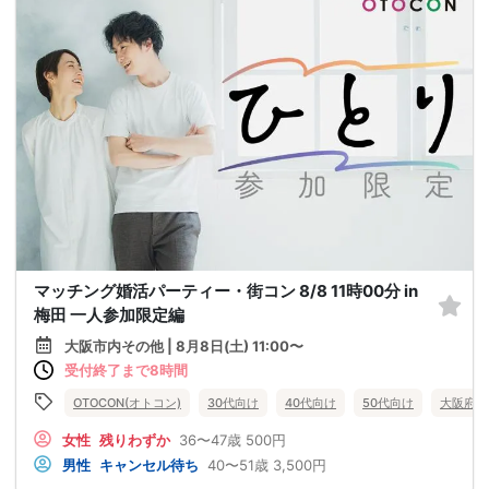
マッチング婚活パーティー・街コン 8/8 11時00分 in
梅田 一人参加限定編
大阪市内その他 | 8月8日(土) 11:00〜
受付終了まで8時間
OTOCON(オトコン)
30代向け
40代向け
50代向け
大阪府
女性
残りわずか
36〜47歳
500円
男性
キャンセル待ち
40〜51歳
3,500円