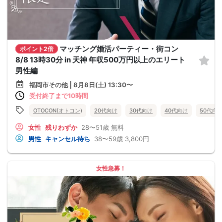
マッチング婚活パーティー・街コン
ポイント2倍
8/8 13時30分 in 天神 年収500万円以上のエリート
男性編
福岡市その他 | 8月8日(土) 13:30〜
受付終了まで10時間
OTOCON(オトコン)
20代向け
30代向け
40代向け
50代向
女性
残りわずか
28〜51歳
無料
男性
キャンセル待ち
38〜59歳
3,800円
女性急募！