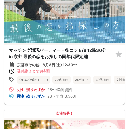
マッチング婚活パーティー・街コン 8/8 12時30分
in 京都 最後の恋をお探しの同年代限定編
京都市その他 | 8月8日(土) 12:30〜
受付終了まで9時間
OTOCON(オトコン)
20代向け
30代向け
40代向け
女性無料
女性
残りわずか
26〜40歳
無料
男性
残りわずか
28〜41歳
3,500円
女性急募！