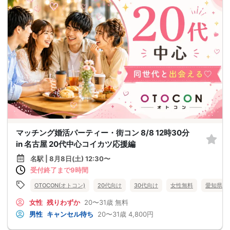
マッチング婚活パーティー・街コン 8/8 12時30分
in 名古屋 20代中心コイカツ応援編
名駅 | 8月8日(土) 12:30〜
受付終了まで9時間
OTOCON(オトコン)
20代向け
30代向け
女性無料
愛知県
女性
残りわずか
20〜31歳
無料
男性
キャンセル待ち
20〜31歳
4,800円