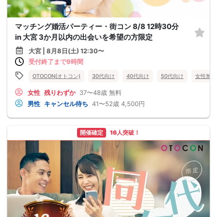
マッチング婚活パーティー・街コン 8/8 12時30分
in 大宮 3か月以内の出会いを希望の方限定
大宮 | 8月8日(土) 12:30〜
受付終了まで9時間
OTOCON(オトコン)
30代向け
40代向け
50代向け
女性無料
女性
残りわずか
37〜48歳
無料
男性
キャンセル待ち
41〜52歳
4,500円
開催確定
16人突破！