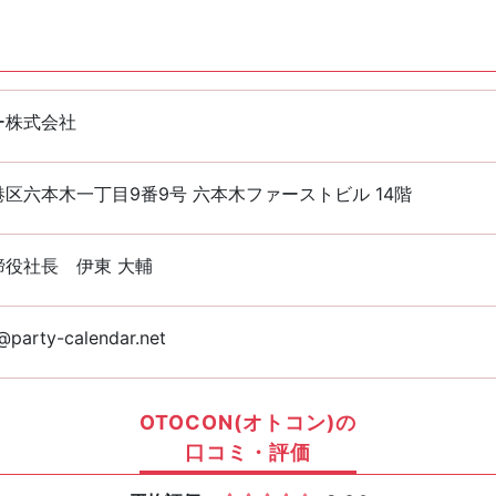
ー株式会社
区六本木一丁目9番9号 六本木ファーストビル 14階
締役社長 伊東 大輔
party-calendar.net
OTOCON(オトコン)の
口コミ・評価