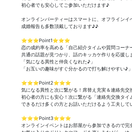
初心者でも安心してご参加いただけます♪
オンラインパーティーはスマートに、オフラインイ
成婚報告も多数頂戴しております♪♪
⭐️⭐️⭐️Point1⭐️⭐️⭐️
恋の成約率を高める「自己紹介タイムや質問コーナ
共通の話題が見つかり、話のキッカケ作りを応援し
「気になる異性と仲良くなれた♪」
「お互いの趣味がすぐ分かるので打ち解けやすい♪
⭐️⭐️⭐️Point2⭐️⭐️⭐️
気になる異性と次に繋がる！席替え充実＆連絡先交
初心者の方にも安心！次に繋がる「連絡先交換タイ
できるだけ多くの方とお話いただけるよう工夫して
⭐️⭐️⭐️Point3⭐️⭐️⭐️
オンラインイベントはお部屋から参加できるので完