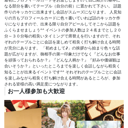
なる部分を書いてテーブル（自分の前）に置かれて下さい。 話題
作りのキッカケに出来ますし会話がスムーズになります。 人見知
りの方もプロフィールカードに色々書いていれば話のキッカケ作
りになりますので、出来る限り自分アピールしてそこから話題を
ふくらませましょう^^ イベントの参加人数は２４名までとし２０
分～３０分毎の程良いタイミングで席替えを行いますので、それ
ぞれのテーブルごとに会話を楽しめて程良く打ち解け合える時間
が充分にあります。 「初めまして♪」の挨拶から始まり色々な話
題が広がりますが、御相手の第一印象だけでなく『どんなお仕事
を頑張っておられるか？』『どんな人柄か？』『好みや価値観は
合いそうか？』といったところまでを楽しく会話しながら程良く
知ることが出来るイベントです^^ それぞれのテーブルごとに会話
を楽しみながら程良く打ち解け合える時間があるところが、参加
される皆様の高い満足度につながります。
お一人様参加も大歓迎