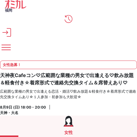
メインコンテンツへスキップ
福岡
女性急募！
天神夜Cafeコン♡広範囲な業種の男女で出逢える♡飲み放題
＆軽食付き☆着席形式で連絡先交換タイム＆席替えあり♡
広範囲な業種の男女で出逢える恋活・婚活♡飲み放題＆軽食付き☆着席形式で連絡
先交換タイムあり☆１人参加・初参加も大歓迎☆
8月9日 (日) 18:00 - 20:00
天神・大名
女性