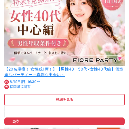
【20名規模！ 女性残1席！】【男性40・50代×女性40代編】個室
婚活パーティー～真剣な出会い～
8月9日(日) 16:30〜
福岡県福岡市
詳細を見る
2位