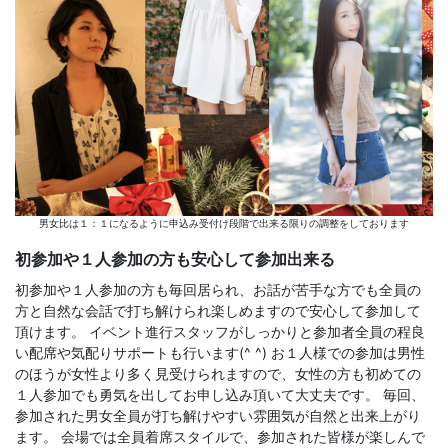
男女比は１：１になるように申込み受付け段階で出来る限りの調整をしております
初参加や１人参加の方も安心して参加出来る
初参加や１人参加の方も毎回居られ、お話が苦手な方でも全員の
方と自然な会話で打ち解けられ楽しめますので安心して参加して
頂けます。 イベント進行スタッフがしっかりと参加者全員の程良
い配席や気配りサポートも行います(^ ^) お１人様での参加は男性
のほうが女性より多く見受けられますので、女性の方も初めての
１人参加でも勇気を出してお申し込み頂いて大丈夫です。 毎回、
参加された男女全員が打ち解けやすい雰囲気が自然と出来上がり
ます。 会場では全員着席スタイルで、参加された皆様が楽しんで