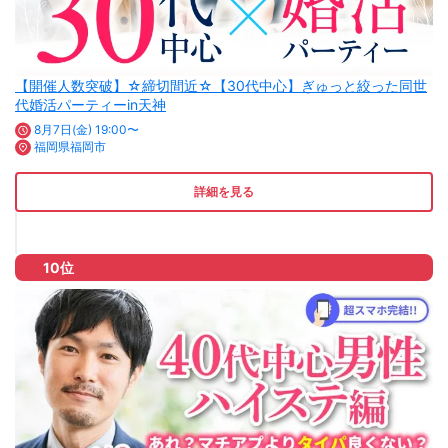
【開催人数突破】☆締切間近☆【30代中心】ぎゅっと絞った同世
代婚活パーティーin天神
8月7日(金) 19:00〜
福岡県福岡市
詳細を見る
10位