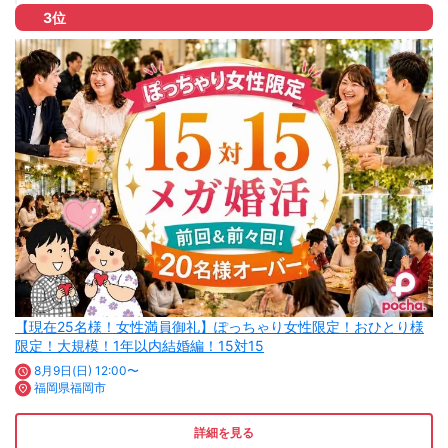
3位
【現在25名様！女性満員御礼】ぽっちゃり女性限定！おひとり様
限定！大規模！1年以内結婚編！15対15
8月9日(日) 12:00〜
福岡県福岡市
詳細を見る