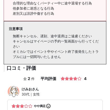
合理的な理由なくパーティー中に途中退場する行為
他参加者に迷惑となる行為
差別又は誹謗中傷する行為
注意事項
無断キャンセル、遅刻、途中退席はご遠慮ください
キャンセルはマイページの予約一覧画面から行ってくだ
さい
オミカレではイベント中やイベント終了後発生したトラ
ブルには一切関与いたしません
口コミ・評価
2
平均評価
4
全
件
けみお
さん
30代｜女性
やや満足