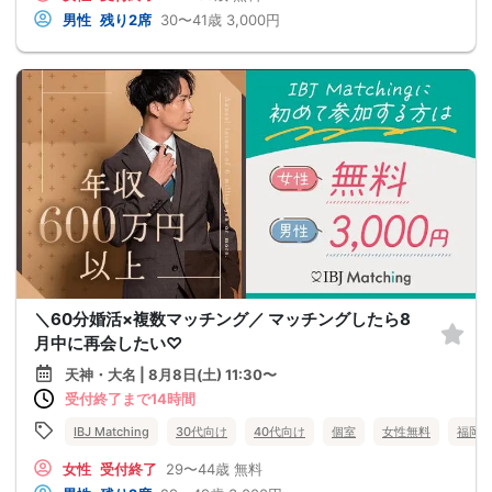
男性
残り2席
30〜41歳
3,000円
＼60分婚活×複数マッチング／ マッチングしたら8
月中に再会したい♡
天神・大名 | 8月8日(土) 11:30〜
受付終了まで14時間
IBJ Matching
30代向け
40代向け
個室
女性無料
福岡
女性
受付終了
29〜44歳
無料