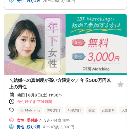
男性
残り2席
29〜49歳
3,000円
＼結婚への真剣度が高い方限定♡／ 年収500万円以
上の男性
梅田 | 8月8日(土) 11:30〜
受付終了まで14時間
IBJ Matching
30代向け
40代向け
個室
女性無料
大阪
女性
受付終了
38〜44歳
無料
男性
残り2席
41〜47歳
3,000円