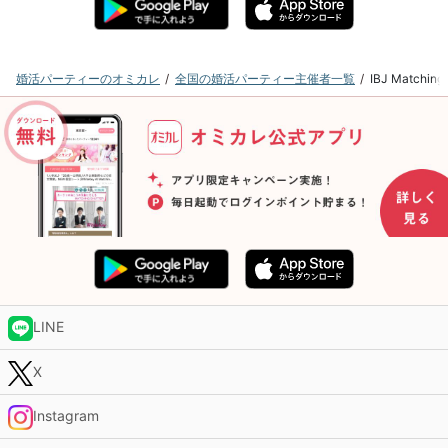
婚活パーティーのオミカレ
全国の婚活パーティー主催者一覧
IBJ Matc
LINE
X
Instagram