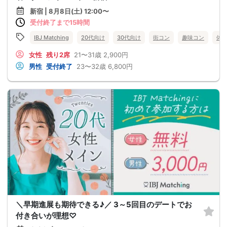
新宿 | 8月8日(土) 12:00〜
受付終了まで15時間
IBJ Matching
20代向け
30代向け
街コン
趣味コン
体
女性
残り2席
21〜31歳
2,900円
男性
受付終了
23〜32歳
6,800円
＼早期進展も期待できる♪／ 3～5回目のデートでお
付き合いが理想♡