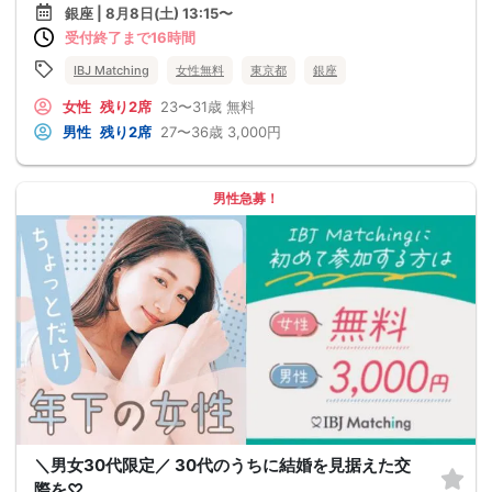
銀座 | 8月8日(土) 13:15〜
受付終了まで16時間
IBJ Matching
女性無料
東京都
銀座
女性
残り2席
23〜31歳
無料
男性
残り2席
27〜36歳
3,000円
男性急募！
＼男女30代限定／ 30代のうちに結婚を見据えた交
際を♡