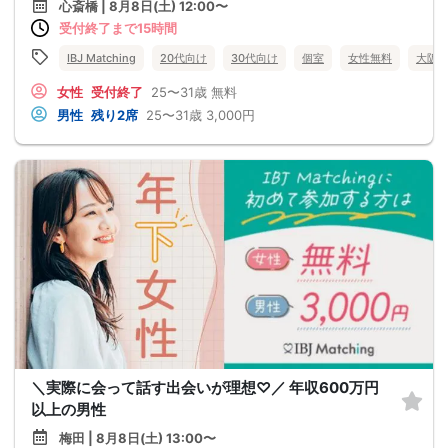
心斎橋 | 8月8日(土) 12:00〜
受付終了まで15時間
IBJ Matching
20代向け
30代向け
個室
女性無料
大阪
女性
受付終了
25〜31歳
無料
男性
残り2席
25〜31歳
3,000円
＼実際に会って話す出会いが理想♡／ 年収600万円
以上の男性
梅田 | 8月8日(土) 13:00〜