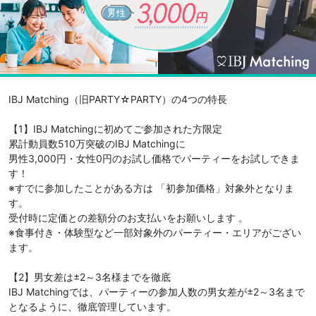
IBJ Matching（旧PARTY☆PARTY）の4つの特長
【1】IBJ Matchingに初めてご参加された方限定
累計動員数510万突破のIBJ Matchingに
男性3,000円・女性0円のお試し価格でパーティーをお試しできま
す！
※すでに参加したことがある方は 「初参加価格」対象外となりま
す。
受付時に定価との差額分のお支払いをお願いします 。
※食事付き・体験型など一部対象外のパーティー・エリアがござい
ます。
【2】男女差は±2～3名様までを徹底
IBJ Matchingでは、パーティーの参加人数の男女差が±2～3名まで
となるように、徹底管理しています。