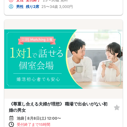
女性
受付終了
23〜30歳
無料
男性
残り2席
25〜34歳
3,000円
《尊重し合える夫婦が理想》 職場で出会いがない初
婚の男女
池袋 | 8月8日(土) 12:00〜
受付終了まで15時間