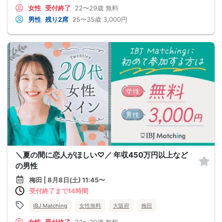
女性
受付終了
22〜29歳
無料
男性
残り2席
25〜35歳
3,000円
＼夏の間に恋人がほしい♡／ 年収450万円以上など
の男性
梅田 | 8月8日(土) 11:45〜
受付終了まで14時間
IBJ Matching
女性無料
大阪府
梅田