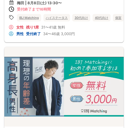
梅田 | 8月8日(土) 13:30〜
受付終了まで16時間
IBJ Matching
ハイステータス
30代向け
40代向け
個室
女性
残り1席
31〜41歳
無料
男性
受付終了
34〜46歳
3,000円