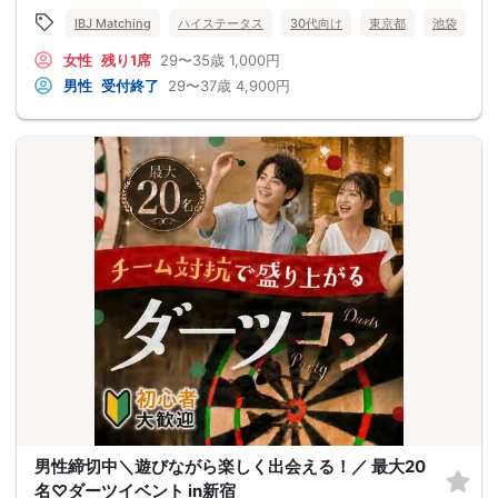
IBJ Matching
ハイステータス
30代向け
東京都
池袋
女性
残り1席
29〜35歳
1,000円
男性
受付終了
29〜37歳
4,900円
男性締切中＼遊びながら楽しく出会える！／ 最大20
名♡ダーツイベント in新宿