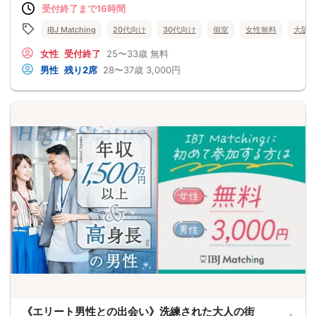
受付終了まで16時間
IBJ Matching
20代向け
30代向け
個室
女性無料
大阪
女性
受付終了
25〜33歳
無料
男性
残り2席
28〜37歳
3,000円
《エリート男性との出会い》洗練された大人の街