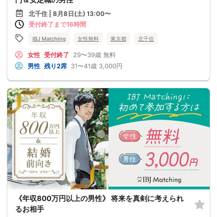
北千住 | 8月8日(土) 13:00〜
受付終了まで16時間
IBJ Matching
女性無料
東京都
北千住
女性
受付終了
29〜39歳
無料
男性
残り2席
31〜41歳
3,000円
《年収800万円以上の男性》 将来を真剣に考えられ
るお相手