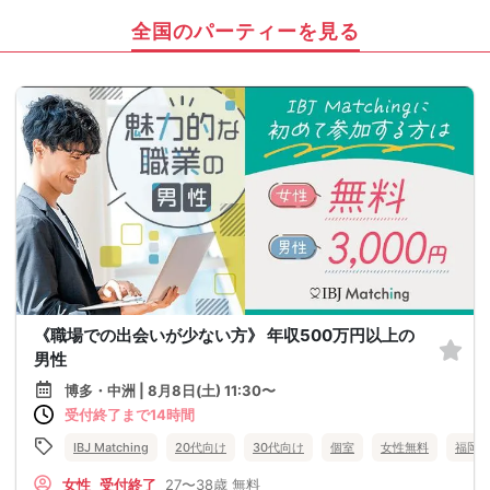
全国のパーティーを見る
《職場での出会いが少ない方》 年収500万円以上の
男性
博多・中洲 | 8月8日(土) 11:30〜
受付終了まで14時間
IBJ Matching
20代向け
30代向け
個室
女性無料
福岡
女性
受付終了
27〜38歳
無料