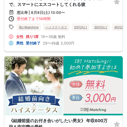
で、スマートにエスコートしてくれる彼
恵比寿 | 8月8日(土) 13:00〜
受付終了まで16時間
IBJ Matching
ハイステータス
20代向け
30代向け
40代向
女性
残り1席
19〜39歳
無料
男性
受付終了
29〜49歳
3,000円
《結婚前提のお付き合いがしたい男女》 年収600万
円＆安定職の男性