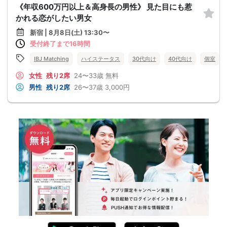
《年収600万円以上＆高身長の男性》 見た目にも惹
かれる恋がしたい男女
新宿 | 8月8日(土) 13:30〜
受付終了まで16時間
IBJ Matching
ハイステータス
30代向け
40代向け
個室
女性
残り2席
24〜33歳
無料
男性
残り2席
26〜37歳
3,000円