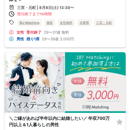
三宮・元町 | 8月8日(土) 13:30〜
受付終了まで16時間
IBJ Matching
個室
女性無料
兵庫県
三宮・元町
女性
受付終了
29〜37歳
無料
男性
残り1席
29〜39歳
3,000円
＼ご縁があれば半年以内に結婚したい／ 年収700万
円以上＆1人暮らしの男性