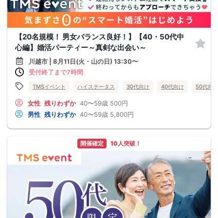
【20名規模！ 男女バランス良好！】【40・50代中
心編】婚活パーティー～真剣な出会い～
川越市 | 8月11日(火・山の日) 13:30〜
受付終了まで7時間
TMSイベント
ハイステータス
30代向け
40代向け
50代向
女性
残りわずか
40〜59歳
500円
男性
残りわずか
40〜59歳
5,800円
開催確定
10人突破！