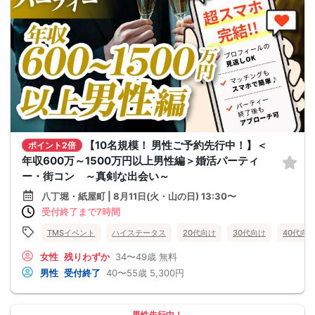
【10名規模！ 男性ご予約先行中！】＜
ポイント2倍
年収600万～1500万円以上男性編＞婚活パーティ
ー・街コン ～真剣な出会い～
八丁堀・紙屋町 | 8月11日(火・山の日) 13:30〜
受付終了まで7時間
TMSイベント
ハイステータス
20代向け
30代向け
40代向
女性
残りわずか
34〜49歳
無料
男性
受付終了
40〜55歳
5,300円
男性先行中！