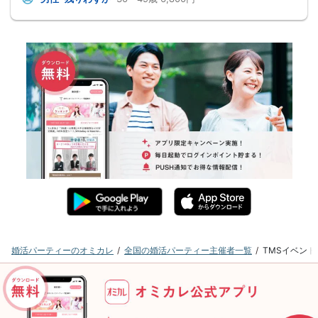
婚活パーティーのオミカレ
全国の婚活パーティー主催者一覧
TMSイベン