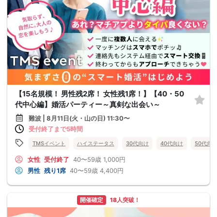
【15名規模！ 男性残2席！ 女性残1席！】【40・50
代中心編】婚活パーティー～真剣な出会い～
難波 | 8月11日(火・山の日) 11:30〜
受付終了まで5時間
TMSイベント
ハイステータス
30代向け
40代向け
50代向
女性
受付終了
40〜59歳
1,000円
男性
残り1席
40〜59歳
4,400円
開催確定
18人突破！