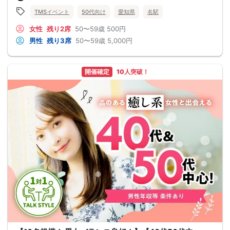
TMSイベント
50代向け
愛知県
名駅
女性
残り2席
50〜59歳
500円
男性
残り3席
50〜59歳
5,000円
開催確定
10人突破！