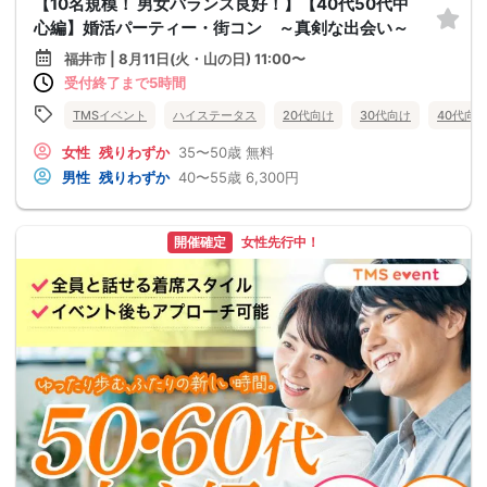
【10名規模！ 男女バランス良好！】【40代50代中
心編】婚活パーティー・街コン ～真剣な出会い～
福井市 | 8月11日(火・山の日) 11:00〜
受付終了まで5時間
TMSイベント
ハイステータス
20代向け
30代向け
40代向
女性
残りわずか
35〜50歳
無料
男性
残りわずか
40〜55歳
6,300円
開催確定
女性先行中！