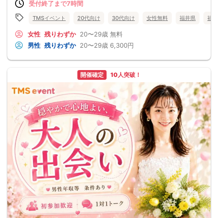
受付終了まで7時間
TMSイベント
20代向け
30代向け
女性無料
福井県
福井
女性
残りわずか
20〜29歳
無料
男性
残りわずか
20〜29歳
6,300円
開催確定
10人突破！