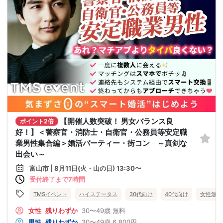
【開催人数突破！ 男女バランス良
ポイント2倍
好！】＜警察官・消防士・自衛官・公務員等安定職
業男性集合編＞婚活パーティー・街コン ～真剣な
出会い～
富山市 | 8月11日(火・山の日) 13:30〜
受付終了まで7時間
TMSイベント
ハイステータス
30代向け
40代向け
女性無料
女性
残りわずか
30〜49歳
無料
男性
残りわずか
30〜49歳
6,800円