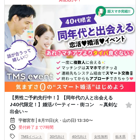
【男性ご予約先行中！】【同年代の人と出会える
♪40代限定！】婚活パーティー・街コン ～真剣な
出会い～
宇都宮市 | 8月11日(火・山の日) 13:30〜
受付終了まで7時間
TMSイベント
30代向け
40代向け
女性無料
栃木県
宇都