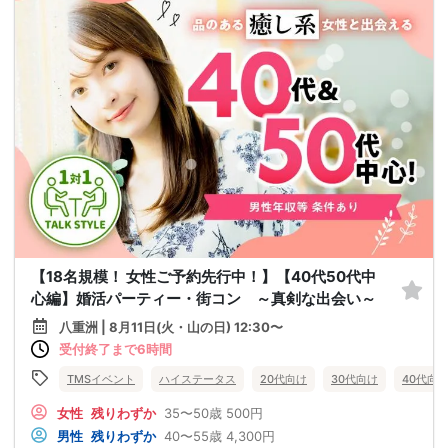
【18名規模！ 女性ご予約先行中！】【40代50代中
心編】婚活パーティー・街コン ～真剣な出会い～
八重洲 | 8月11日(火・山の日) 12:30〜
受付終了まで6時間
TMSイベント
ハイステータス
20代向け
30代向け
40代向
女性
残りわずか
35〜50歳
500円
男性
残りわずか
40〜55歳
4,300円