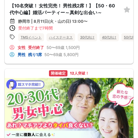
【10名突破！ 女性完売！ 男性残2席！】【50・60
代中心編】婚活パーティー～真剣な出会い～
静岡市 | 8月11日(火・山の日) 13:00〜
受付終了まで7時間
TMSイベント
ハイステータス
30代向け
40代向け
50代向
女性
受付終了
50〜69歳
1,500円
男性
残り1席
50〜69歳
5,800円
開催確定
12人突破！