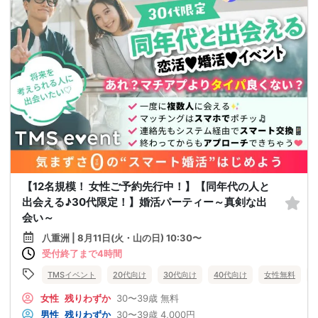
【12名規模！ 女性ご予約先行中！】【同年代の人と
出会える♪30代限定！】婚活パーティー～真剣な出
会い～
八重洲 | 8月11日(火・山の日) 10:30〜
受付終了まで4時間
TMSイベント
20代向け
30代向け
40代向け
女性無料
女性
残りわずか
30〜39歳
無料
男性
残りわずか
30〜39歳
4,000円