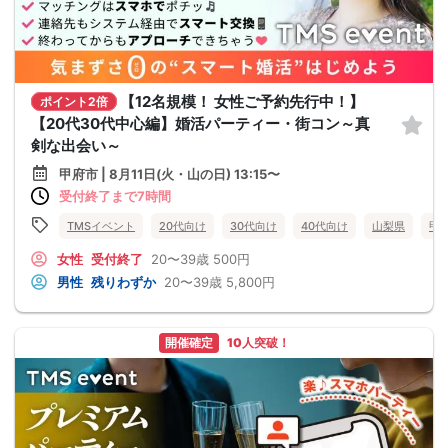
【12名規模！ 女性ご予約先行中！】
ポイント2倍
【20代30代中心編】婚活パーティー・街コン～真
剣な出会い～
甲府市 | 8月11日(火・山の日) 13:15〜
受付終了まで7時間
TMSイベント
20代向け
30代向け
40代向け
山梨県
甲
女性
受付終了
20〜39歳
500円
男性
残りわずか
20〜39歳
5,800円
開催確定
10人突破！