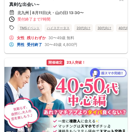
真剣な出会い～
北九州 | 8月11日(火・山の日) 13:30〜
受付終了まで7時間
TMSイベント
ハイステータス
20代向け
30代向け
40代向
女性
残りわずか
30〜49歳
無料
男性
受付終了
30〜49歳
4,800円
開催確定
23人突破！