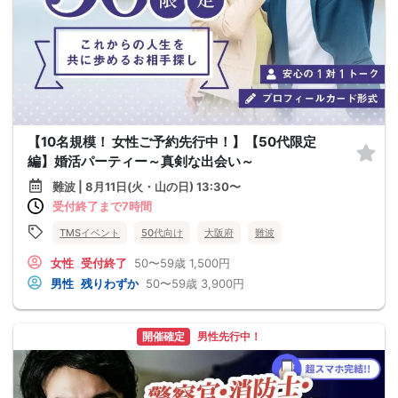
【10名規模！ 女性ご予約先行中！】【50代限定
編】婚活パーティー～真剣な出会い～
難波 | 8月11日(火・山の日) 13:30〜
受付終了まで7時間
TMSイベント
50代向け
大阪府
難波
女性
受付終了
50〜59歳
1,500円
男性
残りわずか
50〜59歳
3,900円
開催確定
男性先行中！