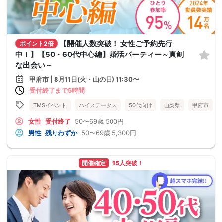
【開催人数突破！ 女性ご予約先行
ポイント2倍
中！】【50・60代中心編】婚活パーティー～真剣
な出会い～
甲府市 | 8月11日(火・山の日) 11:30〜
受付終了まで5時間
TMSイベント
ハイステータス
50代向け
山梨県
甲府市
女性
受付終了
50〜69歳
500円
男性
残りわずか
50〜69歳
5,300円
開催確定
15人突破！