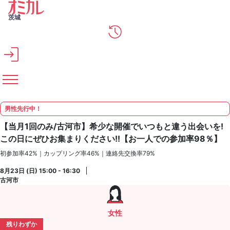
メインコンテンツへスキップ
茨城
男性先行中！
【当月1回のみ/古河市】希少な開催でいつもと違う出会いを!
この日にぜひお集まりください!!【お一人での参加率98％】
初参加率42%｜カップリング率46%｜連絡先交換率79%
8月23日 (日) 15:00 - 16:30
古河市
女性
残りわずか