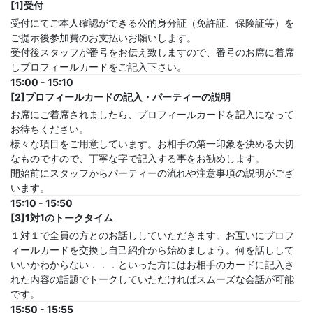
[1]受付
受付にてご本人確認ができる公的身分証（免許証、保険証等）を
ご提示後参加費のお支払いお願いします。
受付後スタッフが番号をお伝え致しますので、番号のお席に着席
しプロフィールカードをご記入下さい。
15:00 - 15:10
[2]プロフィールカードの記入・パーティーの説明
お席にご着席されましたら、プロフィールカードを記入になって
お待ちください。
様々な項目をご用意しています。お相手の第一印象を決める大切
なものですので、丁寧な字で記入する事をお勧めします。
開始前にスタッフからパーティーの流れや注意事項の説明がござ
います。
15:10 - 15:50
[3]1対1のトークタイム
１対１で全員の方とのお話ししていただきます。お互いにプロフ
ィールカードを交換し自己紹介から始めましょう。何を話しして
いいかわからない．．．といった方にはお相手のカードに記入さ
れた内容の話題でトークしていただければスムーズな会話が可能
です。
15:50 - 15:55