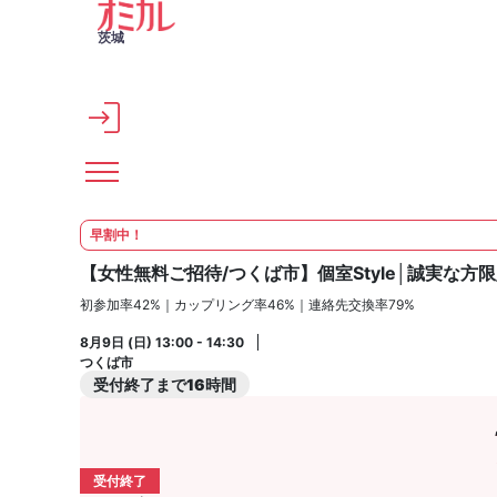
メインコンテンツへスキップ
茨城
早割中！
【女性無料ご招待/つくば市】個室Style│誠実な
初参加率42%｜カップリング率46%｜連絡先交換率79%
8月9日 (日) 13:00 - 14:30
つくば市
受付終了まで16時間
受付終了