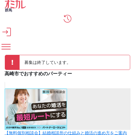
メインコンテンツへスキップ
群馬
募集は終了しています。
高崎市でおすすめのパーティー
【無料個別相談会】結婚相談所の仕組みと婚活の進め方をご案内