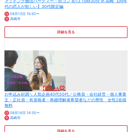
マッチング婚活パーティー・街コン 8/13 15時30分 in 高崎 【同年
代の恋人が欲しい】30代限定編
08月13日 15:30〜
高崎市
詳細を見る
お申込み好調＼人気企画40代50代／公務員・会社経営・個人事業
主・正社員・有資格者・再婚理解者希望者などの男性 女性2名様
無料
08月14日 14:30〜
高崎市
詳細を見る