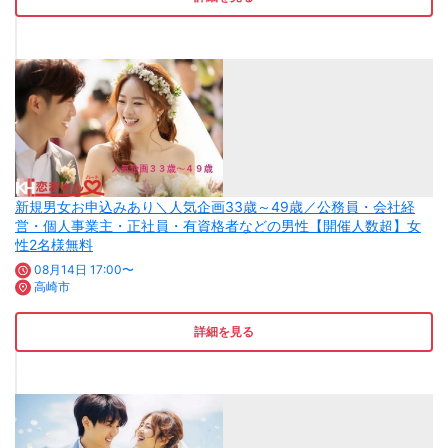
新規男女お申込みあり＼人気企画33歳～49歳／公務員・会社経
営・個人事業主・正社員・有資格者などの男性【開催人数超】女
性2名様無料
08月14日 17:00〜
高崎市
詳細を見る