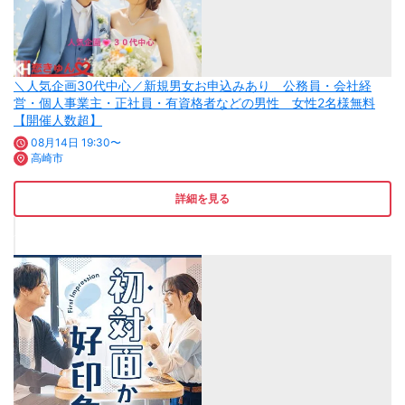
＼人気企画30代中心／新規男女お申込みあり 公務員・会社経
営・個人事業主・正社員・有資格者などの男性 女性2名様無料
【開催人数超】
08月14日 19:30〜
高崎市
詳細を見る